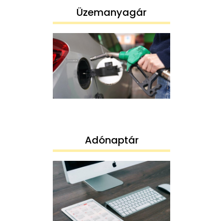
Üzemanyagár
Adónaptár