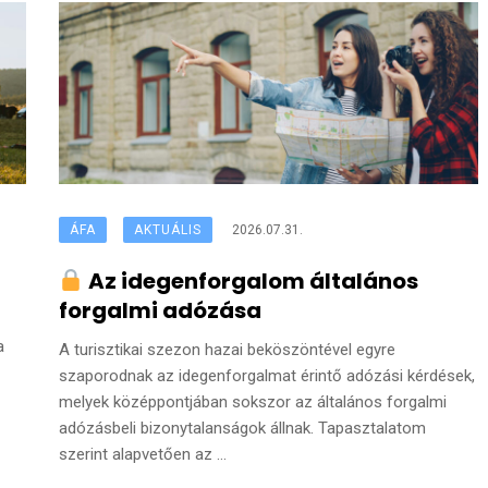
ÁFA
AKTUÁLIS
2026.07.31.
Az idegenforgalom általános
forgalmi adózása
a
A turisztikai szezon hazai beköszöntével egyre
szaporodnak az idegenforgalmat érintő adózási kérdések,
melyek középpontjában sokszor az általános forgalmi
adózásbeli bizonytalanságok állnak. Tapasztalatom
szerint alapvetően az ...