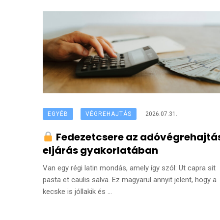
EGYÉB
VÉGREHAJTÁS
2026.07.31.
Fedezetcsere az adóvégrehajtá
eljárás gyakorlatában
Van egy régi latin mondás, amely így szól: Ut capra sit
pasta et caulis salva. Ez magyarul annyit jelent, hogy a
kecske is jóllakik és ...