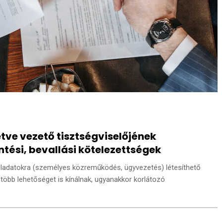
etve vezető tisztségviselőjének
tési, bevallási kötelezettségek
 feladatokra (személyes közreműködés, ügyvezetés) létesíthető
több lehetőséget is kínálnak, ugyanakkor korlátozó