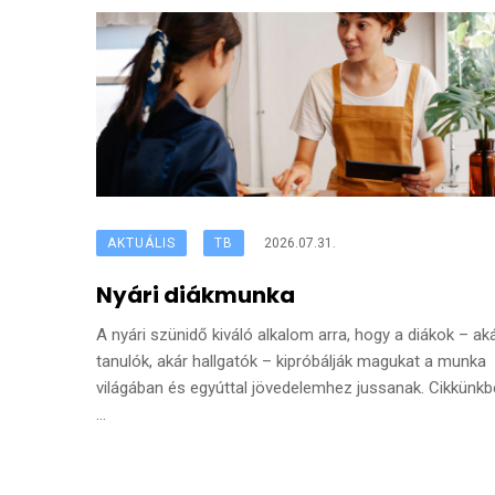
AKTUÁLIS
TB
2026.07.31.
Nyári diákmunka
A nyári szünidő kiváló alkalom arra, hogy a diákok – ak
tanulók, akár hallgatók – kipróbálják magukat a munka
világában és egyúttal jövedelemhez jussanak. Cikkünk
...