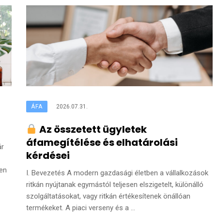
ÁFA
2026.07.31.
Az összetett ügyletek
áfamegítélése és elhatárolási
ár
kérdései
ben
I. Bevezetés A modern gazdasági életben a vállalkozások
ritkán nyújtanak egymástól teljesen elszigetelt, különálló
szolgáltatásokat, vagy ritkán értékesítenek önállóan
termékeket. A piaci verseny és a ...