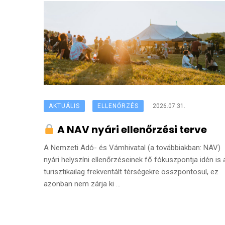
AKTUÁLIS
ELLENŐRZÉS
2026.07.31.
A NAV nyári ellenőrzési terve
A Nemzeti Adó- és Vámhivatal (a továbbiakban: NAV)
nyári helyszíni ellenőrzéseinek fő fókuszpontja idén is 
turisztikailag frekventált térségekre összpontosul, ez
azonban nem zárja ki ...