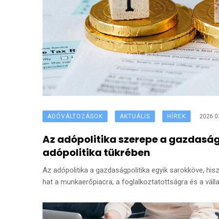
ADÓVÁLTOZÁSOK
AKTUÁLIS
HÍREK
2026.0
Az adópolitika szerepe a gazdaság
adópolitika tükrében
Az adópolitika a gazdaságpolitika egyik sarokköve, his
hat a munkaerőpiacra, a foglalkoztatottságra és a vál