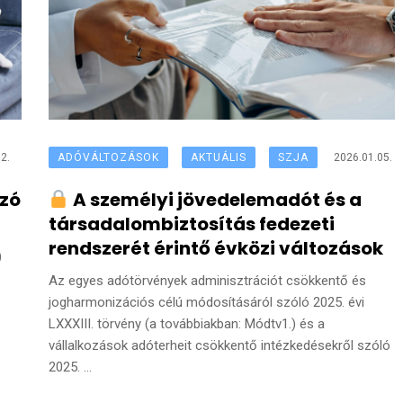
2.
ADÓVÁLTOZÁSOK
AKTUÁLIS
SZJA
2026.01.05.
zó
A személyi jövedelemadót és a
társadalombiztosítás fedezeti
rendszerét érintő évközi változások
)
Az egyes adótörvények adminisztrációt csökkentő és
jogharmonizációs célú módosításáról szóló 2025. évi
LXXXIII. törvény (a továbbiakban: Módtv1.) és a
vállalkozások adóterheit csökkentő intézkedésekről szóló
2025. ...