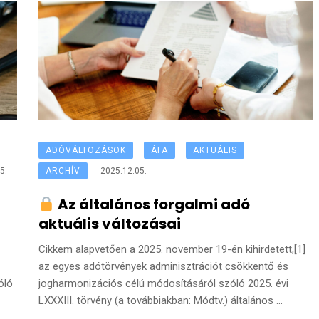
ADÓVÁLTOZÁSOK
ÁFA
AKTUÁLIS
5.
ARCHÍV
2025.12.05.
Az általános forgalmi adó
aktuális változásai
Cikkem alapvetően a 2025. november 19-én kihirdetett,[1]
az egyes adótörvények adminisztrációt csökkentő és
óló
jogharmonizációs célú módosításáról szóló 2025. évi
LXXXIII. törvény (a továbbiakban: Módtv.) általános ...