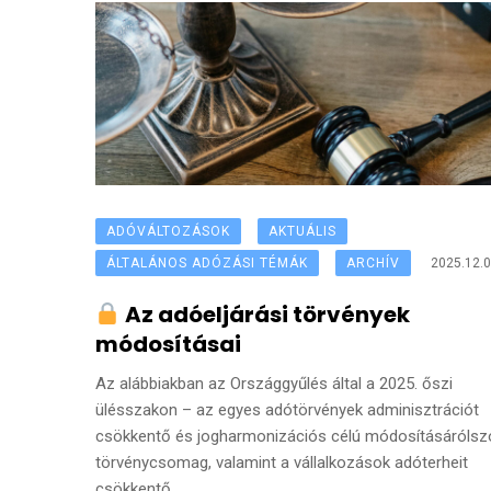
ADÓVÁLTOZÁSOK
AKTUÁLIS
ÁLTALÁNOS ADÓZÁSI TÉMÁK
ARCHÍV
2025.12.0
Az adóeljárási törvények
módosításai
Az alábbiakban az Országgyűlés által a 2025. őszi
ülésszakon – az egyes adótörvények adminisztrációt
csökkentő és jogharmonizációs célú módosításárólsz
törvénycsomag, valamint a vállalkozások adóterheit
csökkentő ...