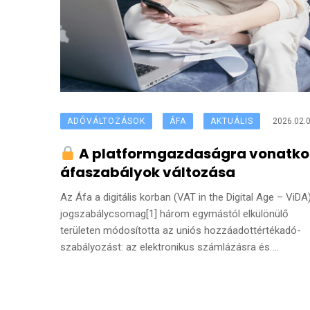
ADÓVÁLTOZÁSOK
ÁFA
AKTUÁLIS
2026.02.0
A platformgazdaságra vonatko
áfaszabályok változása
Az Áfa a digitális korban (VAT in the Digital Age – ViDA
jogszabálycsomag[1] három egymástól elkülönülő
területen módosította az uniós hozzáadottértékadó-
szabályozást: az elektronikus számlázásra és ...