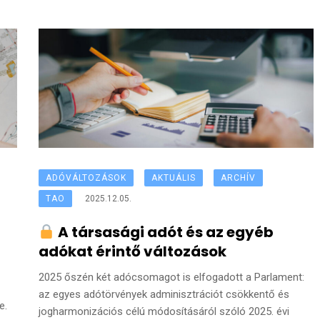
ADÓVÁLTOZÁSOK
AKTUÁLIS
ARCHÍV
TAO
2025.12.05.
A társasági adót és az egyéb
adókat érintő változások
2025 őszén két adócsomagot is elfogadott a Parlament:
az egyes adótörvények adminisztrációt csökkentő és
e.
jogharmonizációs célú módosításáról szóló 2025. évi