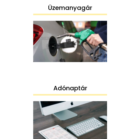
Üzemanyagár
Adónaptár