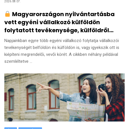
2026.08.07.
Magyarországon nyilvántartásba
vett egyéni vállalkozó külföldön
folytatott tevékenysége, külföldről
származó vállalkozói bevétele
Napjainkban egyre több egyéni vállalkozó folytatja vállalkozói
tevékenységét belföldön és külföldön is, vagy igyekszik ott is
kiépíteni megrendelői, vevői körét. A cikkben néhány példával
szemléltetve ...