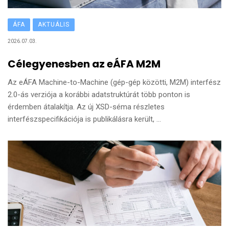
ÁFA
AKTUÁLIS
2026.07.03.
Célegyenesben az eÁFA M2M
Az eÁFA Machine-to-Machine (gép-gép közötti, M2M) interfész
2.0-ás verziója a korábbi adatstruktúrát több ponton is
érdemben átalakítja. Az új XSD-séma részletes
interfészspecifikációja is publikálásra került, ...