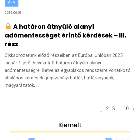
ÁFA
2026.06.03.
A határon átnyúló alanyi
adómentességet érintő kérdések – III.
rész
Cikksorozatunk előző részeiben az Európai Unióban 2025.
január 1-jétől bevezetett határon átnyúló alanyi
adómentességre, illetve az egyablakos rendszerre vonatkozó
általános kérdések (jogszabályi háttér, háttéranyagok,
magyarázatok, ...
Posts
1
2
3
...
10
navigation
Kiemelt