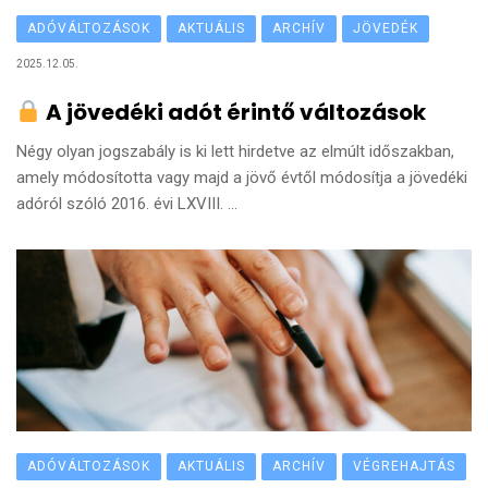
ADÓVÁLTOZÁSOK
AKTUÁLIS
ARCHÍV
JÖVEDÉK
2025.12.05.
A jövedéki adót érintő változások
Négy olyan jogszabály is ki lett hirdetve az elmúlt időszakban,
amely módosította vagy majd a jövő évtől módosítja a jövedéki
adóról szóló 2016. évi LXVIII. ...
ADÓVÁLTOZÁSOK
AKTUÁLIS
ARCHÍV
VÉGREHAJTÁS