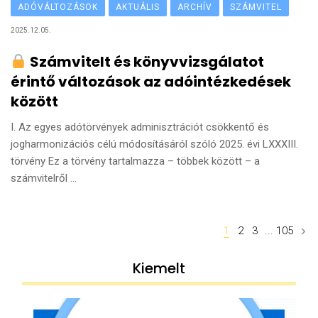
ADÓVÁLTOZÁSOK
AKTUÁLIS
ARCHÍV
SZÁMVITEL
2025.12.05.
Számvitelt és könyvvizsgálatot
érintő változások az adóintézkedések
között
I. Az egyes adótörvények adminisztrációt csökkentő és
jogharmonizációs célú módosításáról szóló 2025. évi LXXXIII.
törvény Ez a törvény tartalmazza – többek között – a
számvitelről ...
Posts
1
2
3
...
105
navigation
Kiemelt