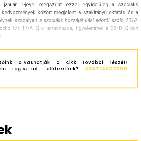
 január 1-jével megszűnt, ezzel egyidejűleg a szociális
tő kedvezmények között megjelent a szakirányú oktatás és a
lynek szabályait
a szociális hozzájárulási adóról szóló 2018.
ocho tv.) 17/A. §-a tartalmazza, figyelemmel a 36/D. §-ban
.
etőink olvashatják a cikk további részét!
m regisztrált előfizetőnk?
CSATLAKOZZON
ek