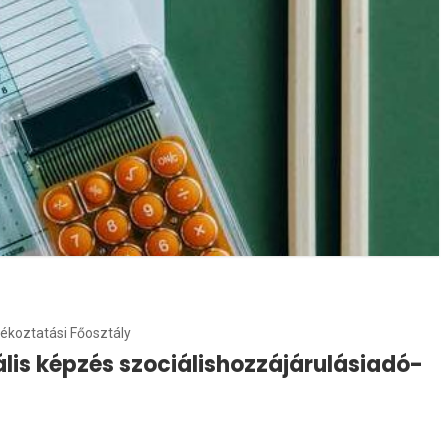
jékoztatási Főosztály
lis képzés szociálishozzájárulásiadó-