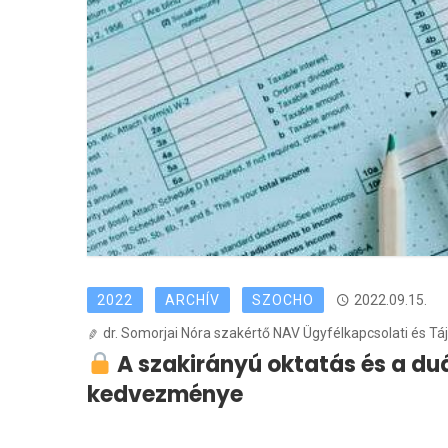
2022
ARCHÍV
SZOCHO
2022.09.15.
dr. Somorjai Nóra szakértő NAV Ügyfélkapcsolati és Tá
A szakirányú oktatás és a duá
kedvezménye