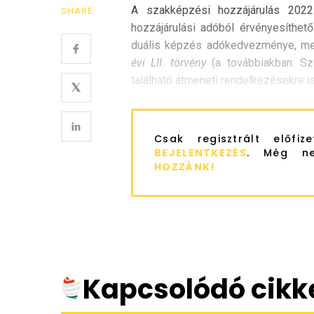
A szakképzési hozzájárulás 2022.
SHARE
hozzájárulási adóból érvényesíthe
duális képzés adókedvezménye, me
évi LII. törvény
(a továbbiakban: Sz
található átmeneti rendelkezésekre is
Csak regisztrált előfiz
BEJELENTKEZÉS
. Még ne
HOZZÁNK!
Kapcsolódó cikk