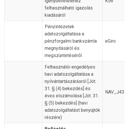
igénybevételéhez
K56
felhasználható igazolás
kiadásáról
Pénzintézetek
adatszolgáltatása a
pénzforgalmi bankszámla
eGiro
megnyitásáról és
megszüntetéséről
Felhasználói engedélyes
havi adatszolgáltatása a
nyilvántartászárásról [Jöt.
31. § (4) bekezdés] és
NAV_J43
éves elszámolása [Jöt. 31.
§ (5) bekezdés] (havi
adatszolgáltatást benyújtók
részére)
Befizetés