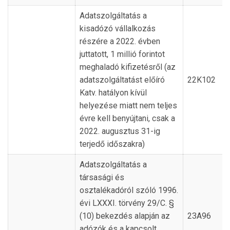
Adatszolgáltatás a
kisadózó vállalkozás
részére a 2022. évben
juttatott, 1 millió forintot
meghaladó kifizetésről (az
adatszolgáltatást előíró
22K102
Katv. hatályon kívül
helyezése miatt nem teljes
évre kell benyújtani, csak a
2022. augusztus 31-ig
terjedő időszakra)
Adatszolgáltatás a
társasági és
osztalékadóról szóló 1996.
évi LXXXI. törvény 29/C. §
(10) bekezdés alapján az
23A96
adózók és a kapcsolt