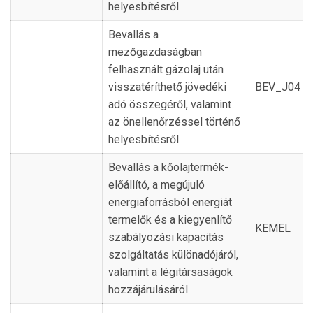
helyesbítésről
Bevallás a
mezőgazdaságban
felhasznált gázolaj után
visszatéríthető jövedéki
BEV_J04
adó összegéről, valamint
az önellenőrzéssel történő
helyesbítésről
Bevallás a kőolajtermék-
előállító, a megújuló
energiaforrásból energiát
termelők és a kiegyenlítő
KEMEL
szabályozási kapacitás
szolgáltatás különadójáról,
valamint a légitársaságok
hozzájárulásáról