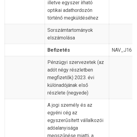
illetve egyszer írható
optikai adathordozón
történő megküldéséhez
Sorszámtartományok
elszámolása
Befizetés
NAV_J16
Pénzügyi szervezetek (az
adót négy részletben
megfizetők) 2023. évi
különadójának első
részlete (negyede)
A jogi személy és az
egyéni cég az
egyszerűsített vállalkozói
adóalanyisága
megszűnése miatti, a