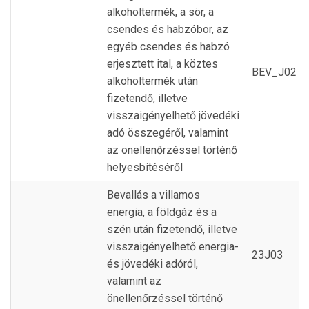
alkoholtermék, a sör, a
csendes és habzóbor, az
egyéb csendes és habzó
erjesztett ital, a köztes
BEV_J02
alkoholtermék után
fizetendő, illetve
visszaigényelhető jövedéki
adó összegéről, valamint
az önellenőrzéssel történő
helyesbítéséről
Bevallás a villamos
energia, a földgáz és a
szén után fizetendő, illetve
visszaigényelhető energia-
23J03
és jövedéki adóról,
valamint az
önellenőrzéssel történő