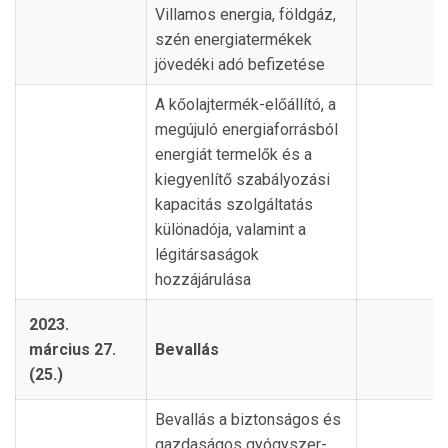
Villamos energia, földgáz,
szén energiatermékek
jövedéki adó befizetése
A kőolajtermék-előállító, a
megújuló energiaforrásból
energiát termelők és a
kiegyenlítő szabályozási
kapacitás szolgáltatás
különadója, valamint a
légitársaságok
hozzájárulása
2023.
március 27.
Bevallás
(25.)
Bevallás a biztonságos és
gazdaságos gyógyszer-