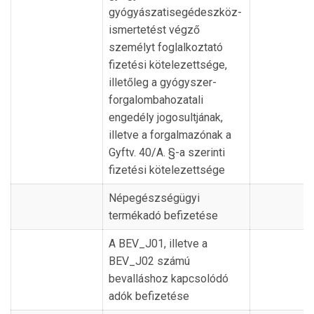
gyógyászatisegédeszköz-
ismertetést végző
személyt foglalkoztató
fizetési kötelezettsége,
illetőleg a gyógyszer-
forgalombahozatali
engedély jogosultjának,
illetve a forgalmazónak a
Gyftv. 40/A. §-a szerinti
fizetési kötelezettsége
Népegészségügyi
termékadó befizetése
A BEV_J01, illetve a
BEV_J02 számú
bevalláshoz kapcsolódó
adók befizetése