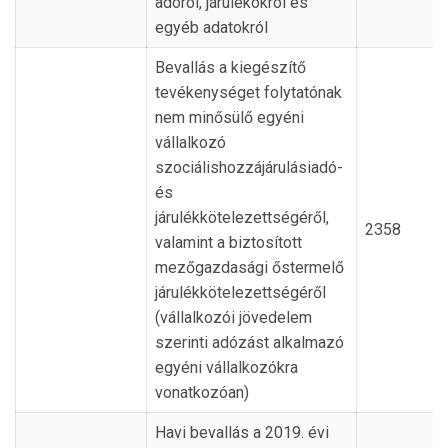
adóról, járulékokról és
egyéb adatokról
Bevallás a kiegészítő
tevékenységet folytatónak
nem minősülő egyéni
vállalkozó
szociálishozzájárulásiadó-
és
járulékkötelezettségéről,
2358
valamint a biztosított
mezőgazdasági őstermelő
járulékkötelezettségéről
(vállalkozói jövedelem
szerinti adózást alkalmazó
egyéni vállalkozókra
vonatkozóan)
Havi bevallás a 2019. évi