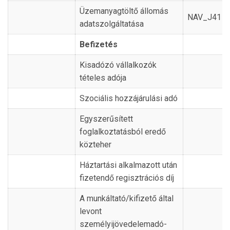
Üzemanyagtöltő állomás
NAV_J41
adatszolgáltatása
Befizetés
Kisadózó vállalkozók
tételes adója
Szociális hozzájárulási adó
Egyszerűsített
foglalkoztatásból eredő
közteher
Háztartási alkalmazott után
fizetendő regisztrációs díj
A munkáltató/kifizető által
levont
személyijövedelemadó-