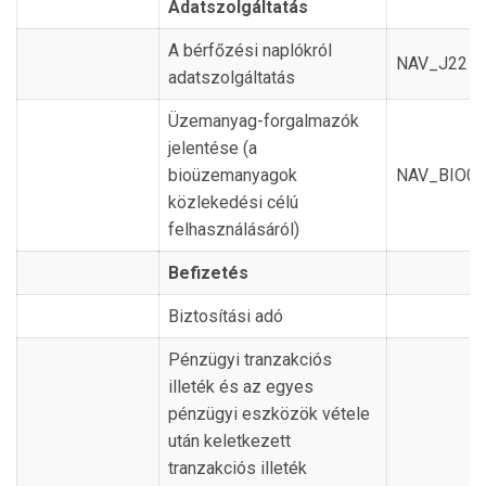
Adatszolgáltatás
A bérfőzési naplókról
NAV_J22
adatszolgáltatás
Üzemanyag-forgalmazók
jelentése (a
bioüzemanyagok
NAV_BIO01
közlekedési célú
felhasználásáról)
Befizetés
Biztosítási adó
Pénzügyi tranzakciós
illeték és az egyes
pénzügyi eszközök vétele
után keletkezett
tranzakciós illeték