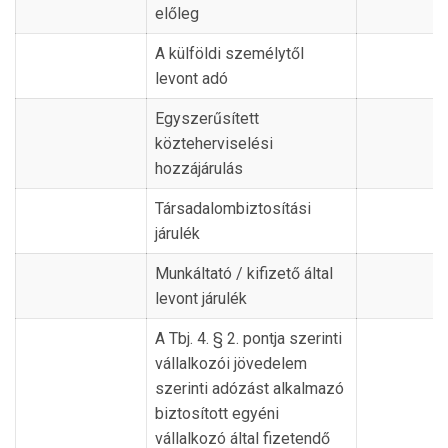
előleg
A külföldi személytől
levont adó
Egyszerűsített
közteherviselési
hozzájárulás
Társadalombiztosítási
járulék
Munkáltató / kifizető által
levont járulék
A Tbj. 4. § 2. pontja szerinti
vállalkozói jövedelem
szerinti adózást alkalmazó
biztosított egyéni
vállalkozó által fizetendő