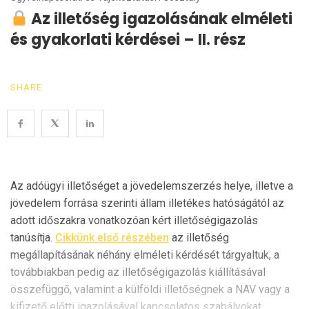
Az illetőség igazolásának elméleti
és gyakorlati kérdései – II. rész
SHARE
Az adóügyi illetőséget a jövedelemszerzés helye, illetve a
jövedelem forrása szerinti állam illetékes hatóságától az
adott időszakra vonatkozóan kért illetőségigazolás
tanúsítja.
Cikkünk első részében
az illetőség
megállapításának néhány elméleti kérdését tárgyaltuk, a
továbbiakban pedig az illetőségigazolás kiállításával
összefüggő, valamint a külföldi illetőségnek a NAV vagy a
kifizető előtti igazolásával kapcsolatos szabályokat,