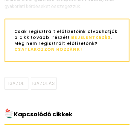
gyakorlati kérdéseket összegezzük.
Csak regisztrált előfizetőink olvashatják
a cikk további részét!
BEJELENTKEZÉS
.
Még nem regisztrált előfizetőnk?
CSATLAKOZZON HOZZÁNK!
IGAZOL
IGAZOLÁS
Tagged
with
Kapcsolódó cikkek