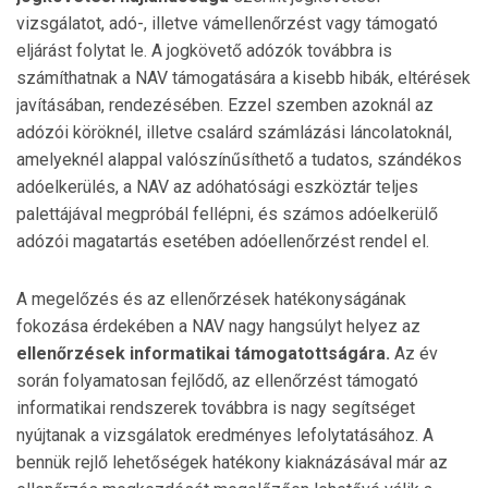
vizsgálatot, adó-, illetve vámellenőrzést vagy támogató
eljárást folytat le. A jogkövető adózók továbbra is
számíthatnak a NAV támogatására a kisebb hibák, eltérések
javításában, rendezésében. Ezzel szemben azoknál az
adózói köröknél, illetve csalárd számlázási láncolatoknál,
amelyeknél alappal valószínűsíthető a tudatos, szándékos
adóelkerülés, a NAV az adóhatósági eszköztár teljes
palettájával megpróbál fellépni, és számos adóelkerülő
adózói magatartás esetében adóellenőrzést rendel el.
A megelőzés és az ellenőrzések hatékonyságának
fokozása érdekében a NAV nagy hangsúlyt helyez az
ellenőrzések informatikai támogatottságára.
Az év
során folyamatosan fejlődő, az ellenőrzést támogató
informatikai rendszerek továbbra is nagy segítséget
nyújtanak a vizsgálatok eredményes lefolytatásához. A
bennük rejlő lehetőségek hatékony kiaknázásával már az