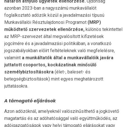
határon átnyúló ügyletek ellenőrzése.
Újdonság
azonban 2023-ban a nagyszámú munkavállalót
foglalkoztató adózók közül a javadalmazási típusú
Munkavállalói Résztulajdonosi Programot
(MRP)
működtető szervezetek ellenőrzése,
különös tekintettel
az MRP-szervezet által megvalósított kifizetések
jogcímére és a javadalmazási politikában, a vonatkozó
jogszabályokban előírt feltételeknek való megfelelésre,
valamint
a munkáltatók által a munkavállalóik javára
juttatott csoportos, kockázatinak minősülő
személybiztosításokra
(élet-, baleset- és
betegségbiztosítások) mint egyes meghatározott
juttatásokra.
A támogató eljárások
Azon adózóknál, amelyeknél valószínűsíthető a jogkövető
magatartás és az adóhatósággal való együttműködés, az
adóigazgatóságok vagy helyi támogató eljárásokat vagy