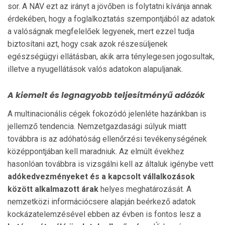
sor. A NAV ezt az irányt a jövőben is folytatni kívánja annak
érdekében, hogy a foglalkoztatás szempontjából az adatok
a valóságnak megfelelőek legyenek, mert ezzel tudja
biztosítani azt, hogy csak azok részesüljenek
egészségügyi ellátásban, akik arra ténylegesen jogosultak,
illetve a nyugellátások valós adatokon alapuljanak.
A kiemelt és legnagyobb teljesítményű adózók
A multinacionális cégek fokozódó jelenléte hazánkban is
jellemző tendencia. Nemzetgazdasági súlyuk miatt
továbbra is az adóhatóság ellenőrzési tevékenységének
középpontjában kell maradniuk. Az elmúlt évekhez
hasonlóan továbbra is vizsgálni kell az általuk igénybe vett
adókedvezményeket és a kapcsolt vállalkozások
között alkalmazott árak
helyes meghatározását. A
nemzetközi információcsere alapján beérkező adatok
kockázatelemzésével ebben az évben is fontos lesz a