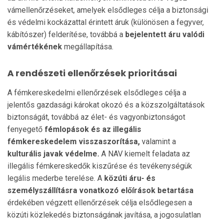
vámellenőrzéseket, amelyek elsődleges célja a biztonsági
és védelmi kockázattal érintett áruk (különösen a fegyver,
kábítószer) felderítése, továbbá a
bejelentett áru valódi
vámértékének
megállapítása.
A rendészeti ellenőrzések prioritásai
A fémkereskedelmi ellenőrzések elsődleges célja a
jelentős gazdasági károkat okozó és a közszolgáltatások
biztonságát, továbbá az élet- és vagyonbiztonságot
fenyegető
fémlopások és az illegális
fémkereskedelem visszaszorítása,
valamint a
kulturális javak védelme.
A NAV kiemelt feladata az
illegális fémkereskedők kiszűrése és tevékenységük
legális mederbe terelése. A
közúti áru- és
személyszállításra vonatkozó előírások betartása
érdekében végzett ellenőrzések célja elsődlegesen a
közúti közlekedés biztonságának javítása, a jogosulatlan