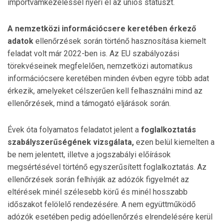
importvámkezeléssel nyeri el az uniós státuszt.
A nemzetközi információcsere keretében érkező
adatok
ellenőrzések során történő hasznosítása kiemelt
feladat volt már 2022-ben is. Az EU szabályozási
törekvéseinek megfelelően, nemzetközi automatikus
információcsere keretében minden évben egyre több adat
érkezik, amelyeket célszerűen kell felhasználni mind az
ellenőrzések, mind a támogató eljárások során.
Évek óta folyamatos feladatot jelent a
foglalkoztatás
szabályszerűségének vizsgálata,
ezen belül kiemelten a
be nem jelentett, illetve a jogszabályi előírások
megsértésével történő egyszerűsített foglalkoztatás. Az
ellenőrzések során felhívják az adózók figyelmét az
eltérések minél szélesebb körű és minél hosszabb
időszakot felölelő rendezésére. A nem együttműködő
adózók esetében pedig adóellenőrzés elrendelésére kerül