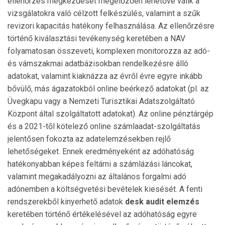
ellenőrzés megkezdését megelőzően lehetővé válik a
vizsgálatokra való célzott felkészülés, valamint a szűk
revizori kapacitás hatékony felhasználása. Az ellenőrzésre
történő kiválasztási tevékenység keretében a NAV
folyamatosan összeveti, komplexen monitorozza az adó-
és vámszakmai adatbázisokban rendelkezésre álló
adatokat, valamint kiaknázza az évről évre egyre inkább
bővülő, más ágazatokból online beérkező adatokat (pl. az
Üvegkapu vagy a Nemzeti Turisztikai Adatszolgáltató
Központ által szolgáltatott adatokat). Az online pénztárgép
és a 2021-től kötelező online számlaadat-szolgáltatás
jelentősen fokozta az adatelemzésekben rejlő
lehetőségeket. Ennek eredményeként az adóhatóság
hatékonyabban képes feltárni a számlázási láncokat,
valamint megakadályozni az általános forgalmi adó
adónemben a költségvetési bevételek kiesését. A fenti
rendszerekből kinyerhető adatok
desk audit elemzés
keretében történő értékelésével az adóhatóság egyre