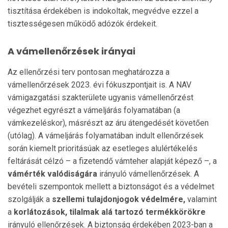
tisztítása érdekében is indokoltak, megvédve ezzel a
tisztességesen működő adózók érdekeit.
A vámellenőrzések irányai
Az ellenőrzési terv pontosan meghatározza a
vámellenőrzések 2023. évi fókuszpontjait is. A NAV
vámigazgatási szakterülete ugyanis vámellenőrzést
végezhet egyrészt a vámeljárás folyamatában (a
vámkezeléskor), másrészt az áru átengedését követően
(utólag). A vámeljárás folyamatában indult ellenőrzések
során kiemelt prioritásúak az esetleges alulértékelés
feltárását célzó – a fizetendő vámteher alapját képező –, a
vámérték valódiságára
irányuló vámellenőrzések. A
bevételi szempontok mellett a biztonságot és a védelmet
szolgálják a
szellemi tulajdonjogok védelmére,
valamint
a
korlátozások, tilalmak alá tartozó termékkörökre
irányuló ellenőrzések. A biztonság érdekében 2023-ban a