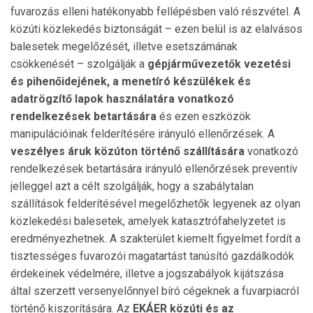
fuvarozás elleni hatékonyabb fellépésben való részvétel. A
közúti közlekedés biztonságát – ezen belül is az elalvásos
balesetek megelőzését, illetve esetszámának
csökkenését – szolgálják a
gépjárművezetők vezetési
és pihenőidejének, a menetíró készülékek és
adatrögzítő lapok használatára vonatkozó
rendelkezések betartására
és ezen eszközök
manipulációinak felderítésére irányuló ellenőrzések. A
veszélyes áruk közúton történő szállítására
vonatkozó
rendelkezések betartására irányuló ellenőrzések preventív
jelleggel azt a célt szolgálják, hogy a szabálytalan
szállítások felderítésével megelőzhetők legyenek az olyan
közlekedési balesetek, amelyek katasztrófahelyzetet is
eredményezhetnek. A szakterület kiemelt figyelmet fordít a
tisztességes fuvarozói magatartást tanúsító gazdálkodók
érdekeinek védelmére, illetve a jogszabályok kijátszása
által szerzett versenyelőnnyel bíró cégeknek a fuvarpiacról
történő kiszorítására. Az
EKÁER közúti és az