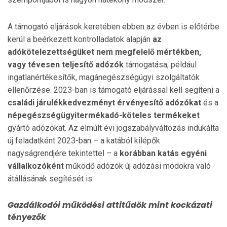
A támogató eljárások keretében ebben az évben is előtérbe
kerül a beérkezett kontrolladatok alapján
az
adókötelezettségüket nem megfelelő mértékben,
vagy tévesen teljesítő adózók
támogatása, például
ingatlanértékesítők, magánegészségügyi szolgáltatók
ellenőrzése. 2023-ban is támogató eljárással kell segíteni a
családi járulékkedvezményt érvényesítő adózókat
és a
népegészségügyitermékadó-köteles termékeket
gyártó adózókat. Az elmúlt évi jogszabályváltozás indukálta
új feladatként 2023-ban – a katából kilépők
nagyságrendjére tekintettel – a
korábban katás egyéni
vállalkozóként
működő adózók új adózási módokra való
átállásának segítését is.
Gazdálkodói működési attitűdök mint kockázati
tényezők