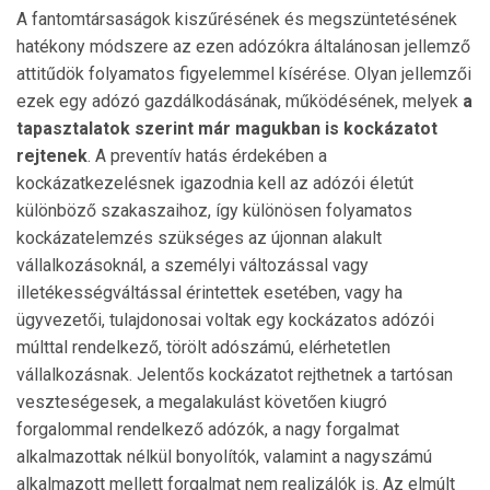
A fantomtársaságok kiszűrésének és megszüntetésének
hatékony módszere az ezen adózókra általánosan jellemző
attitűdök folyamatos figyelemmel kísérése. Olyan jellemzői
ezek egy adózó gazdálkodásának, működésének, melyek
a
tapasztalatok szerint már magukban is kockázatot
rejtenek
. A preventív hatás érdekében a
kockázatkezelésnek igazodnia kell az adózói életút
különböző szakaszaihoz, így különösen folyamatos
kockázatelemzés szükséges az újonnan alakult
vállalkozásoknál, a személyi változással vagy
illetékességváltással érintettek esetében, vagy ha
ügyvezetői, tulajdonosai voltak egy kockázatos adózói
múlttal rendelkező, törölt adószámú, elérhetetlen
vállalkozásnak. Jelentős kockázatot rejthetnek a tartósan
veszteségesek, a megalakulást követően kiugró
forgalommal rendelkező adózók, a nagy forgalmat
alkalmazottak nélkül bonyolítók, valamint a nagyszámú
alkalmazott mellett forgalmat nem realizálók is. Az elmúlt