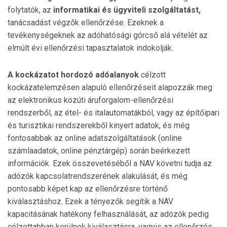
folytatók, az
informatikai és ügyviteli szolgáltatást,
tanácsadást végzők ellenőrzése. Ezeknek a
tevékenységeknek az adóhatósági górcső alá vételét az
elmúlt évi ellenőrzési tapasztalatok indokolják.
A kockázatot hordozó adóalanyok
célzott
kockázatelemzésen alapuló ellenőrzéseit alapozzák meg
az elektronikus közúti áruforgalom-ellenőrzési
rendszerből, az étel- és italautomatákból, vagy az építőipari
és turisztikai rendszerekből kinyert adatok, és még
fontosabbak az online adatszolgáltatások (online
számlaadatok, online pénztárgép) során beérkezett
információk. Ezek összevetéséből a NAV követni tudja az
adózók kapcsolatrendszerének alakulását, és még
pontosabb képet kap az ellenőrzésre történő
kiválasztáshoz. Ezek a tényezők segítik a NAV
kapacitásának hatékony felhasználását, az adózók pedig
célzottabban kerülnek kiválasztásra, vagyis az ellenőrzés