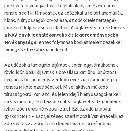
jogkövetési vizsgálatokat folytatnak le, amelyek során
rendre segítik, támogatják az adózókat a feltárt anomáliák,
hibák, hiányosságok orvoslása, az adókötelezettségek
jogszerű teljesítése érdekében. A jogkövetésre ösztönzés
a NAV egyik leghatékonyabb és legeredményesebb
tevékenysége,
ennek folytatása kockázatelemzésekkel
támogatva továbbra is indokolt.
Az adózók a támogató eljárások során együttműködnek,
rövid időn belül kijavítják a bevallásaikat, önellenőrzést
nyújtanak be, nem egyszer több évre visszamenőleg is
rendezik kötelezettségüket. Mivel aktívan működő
társaságokról van szó, és jelen idejű hiányosságokat kell
megszüntetni, ezért az önkéntes jogkövetés támogatása
jellemzően eredményesen zárul. Ezt az adóhatósági
gyakorlatot a visszajelzések szerint pozitívan értékelik az
adózók, és az adóellenőri kapacitás és időráfordítás
szempontjából is nagyon hatékony módszer.