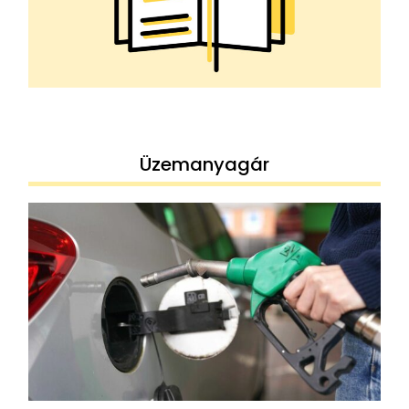
Üzemanyagár