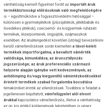
vámhatóság kiemelt figyelmet fordít az
importált áruk
termékbiztonsági előírásoknak való megfelelőségére
is – együttműködve a fogyasztóvédelmi hatósággal –
különösen a gyermekjátékok (plüssjátékok, játékbabák és
lövedékes játékok), csecsemő- és kisgyermek-ruházati
termékek, lézerpointerek, öngyújtók, szájmaszkok
esetében. Az áruátengedést követően (utólag) bevezetésre
kerülő vámellenőrzések során kiemelten
a távol-keleti
termékek importforgalma; a bevallott vámérték
valódisága, kimunkálása; az áruosztályozás
jogszerűsége; az áruk preferenciális származó
helyzete alapján igénybe vett kedvezmények; az
antidömping és/vagy kiegyenlítő vámintézkedésekkel
érintett termékek szabad forgalomba bocsátása
témaköröket érintik az ellenőrzések. Továbbra is feladat a
jogellenesen bejuttatott,
vámfelügyelet alól elvont
árukkal
kapcsolatos vámellenőrzés, illetve a vámhatóság
az ún. kis értékű küldemények tekintetében is végez