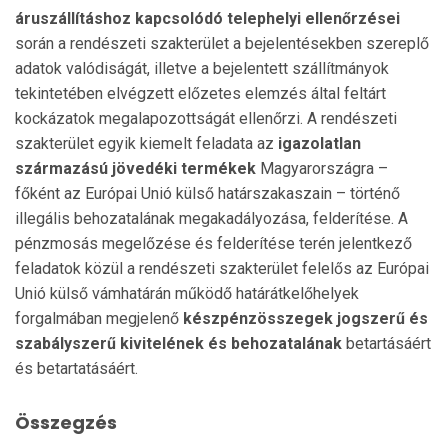
áruszállításhoz kapcsolódó telephelyi ellenőrzései
során a rendészeti szakterület a bejelentésekben szereplő
adatok valódiságát, illetve a bejelentett szállítmányok
tekintetében elvégzett előzetes elemzés által feltárt
kockázatok megalapozottságát ellenőrzi. A rendészeti
szakterület egyik kiemelt feladata az
igazolatlan
származású jövedéki termékek
Magyarországra –
főként az Európai Unió külső határszakaszain – történő
illegális behozatalának megakadályozása, felderítése. A
pénzmosás megelőzése és felderítése terén jelentkező
feladatok közül a rendészeti szakterület felelős az Európai
Unió külső vámhatárán működő határátkelőhelyek
forgalmában megjelenő
készpénzösszegek jogszerű és
szabályszerű kivitelének és behozatalának
betartásáért
és betartatásáért.
Összegzés