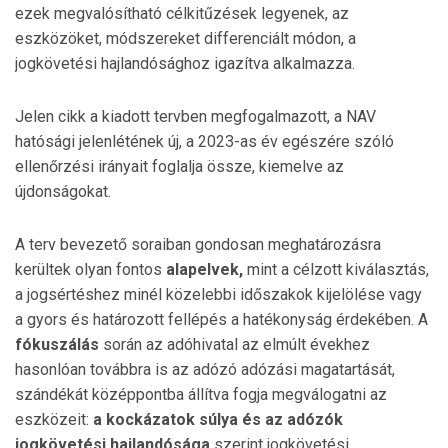
ezek megvalósítható célkitűzések legyenek, az
eszközöket, módszereket differenciált módon, a
jogkövetési hajlandósághoz igazítva alkalmazza.
Jelen cikk a kiadott tervben megfogalmazott, a NAV
hatósági jelenlétének új, a 2023-as év egészére szóló
ellenőrzési irányait foglalja össze, kiemelve az
újdonságokat.
A terv bevezető soraiban gondosan meghatározásra
kerültek olyan fontos
alapelvek,
mint a célzott kiválasztás,
a jogsértéshez minél közelebbi időszakok kijelölése vagy
a gyors és határozott fellépés a hatékonyság érdekében. A
fókuszálás
során az adóhivatal az elmúlt évekhez
hasonlóan továbbra is az adózó adózási magatartását,
szándékát középpontba állítva fogja megválogatni az
eszközeit:
a
kockázatok súlya és az adózók
jogkövetési hajlandósága
szerint jogkövetési