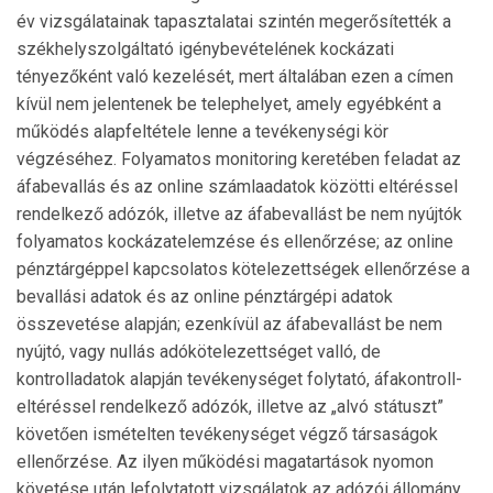
év vizsgálatainak tapasztalatai szintén megerősítették a
székhelyszolgáltató igénybevételének kockázati
tényezőként való kezelését, mert általában ezen a címen
kívül nem jelentenek be telephelyet, amely egyébként a
működés alapfeltétele lenne a tevékenységi kör
végzéséhez. Folyamatos monitoring keretében feladat az
áfabevallás és az online számlaadatok közötti eltéréssel
rendelkező adózók, illetve az áfabevallást be nem nyújtók
folyamatos kockázatelemzése és ellenőrzése; az online
pénztárgéppel kapcsolatos kötelezettségek ellenőrzése a
bevallási adatok és az online pénztárgépi adatok
összevetése alapján; ezenkívül az áfabevallást be nem
nyújtó, vagy nullás adókötelezettséget valló, de
kontrolladatok alapján tevékenységet folytató, áfakontroll-
eltéréssel rendelkező adózók, illetve az „alvó státuszt”
követően ismételten tevékenységet végző társaságok
ellenőrzése. Az ilyen működési magatartások nyomon
követése után lefolytatott vizsgálatok az adózói állomány