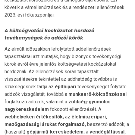
követik a vámellenőrzések és a rendészeti ellenőrzések
2023. évi fókuszpontjai.
A költségvetési kockázatot hordozó
tevékenységek és adózói körök
Az elmúlt időszakban lefolytatott adóellenőrzések
tapasztalatai azt mutatják, hogy bizonyos tevékenységi
körök évről évre jelentős költségvetési kockázatokat
hordoznak. Az ellenőrzések során tapasztalt
visszaélésekre tekintettel az adóhatóság továbbra is
szükségesnek tartja az
építőipari
tevékenységet folytató
adózók vizsgálatát, továbbá a
munkaerő-kölcsönzéssel
foglalkozó adózók, valamint a
zöldség-gyümölcs
nagykereskedelem
fokozott ellenőrzését. A
webhelyeken értékesítők;
az
élelmiszeripari,
mezőgazdasági árukat forgalmazó,
beszerző adózók; a
(használt)
gépjármű-kereskedelem;
a
vendéglátással,