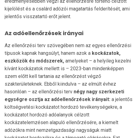
eredményesebben végzi az ellenőrzésre történő célzott
kijelölést és a csalárd adózói magatartás felderítését, ami
jelentős visszatartó erőt jelent.
Az adóellenőrzések irányai
Az ellenőrzési terv szövegében nem az egyes ellenőrzési
típusok kapnak hangsúlyt, hanem azok a
kockázatok,
eszközök és módszerek,
amelyeket – a helyileg kezelni
kívánt kockázatok mellett is – 2023-ban mindenképpen
szem előtt kell tartania az ellenőrzést végző
szakterületeknek. Ebből kiindulva – az elmúlt évhez
hasonlóan – az ellenőrzési terv
négy nagy szerkezeti
egységre osztja az adóellenőrzések irányait:
a jelentős
költségvetési kockázatot hordozó tevékenységekre, a
kockázatot hordozó adóalanyok célzott
kockázatelemzésen alapuló ellenőrzésére, a kiemelt
adózókra mint nemzetgazdasági nagyságuk miatt
kockázatot hordozókra és a támogató eljárásokra. Ezt