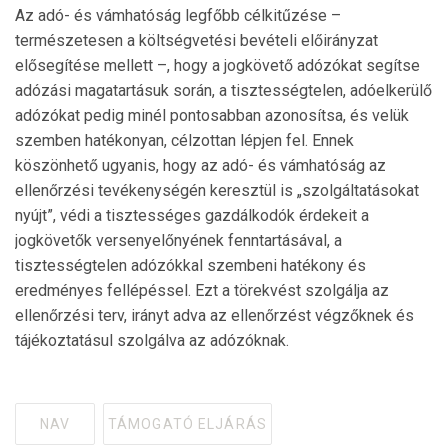
Az adó- és vámhatóság legfőbb célkitűzése –
természetesen a költségvetési bevételi előirányzat
elősegítése mellett –, hogy a jogkövető adózókat segítse
adózási magatartásuk során, a tisztességtelen, adóelkerülő
adózókat pedig minél pontosabban azonosítsa, és velük
szemben hatékonyan, célzottan lépjen fel. Ennek
köszönhető ugyanis, hogy az adó- és vámhatóság az
ellenőrzési tevékenységén keresztül is „szolgáltatásokat
nyújt”, védi a tisztességes gazdálkodók érdekeit a
jogkövetők versenyelőnyének fenntartásával, a
tisztességtelen adózókkal szembeni hatékony és
eredményes fellépéssel. Ezt a törekvést szolgálja az
ellenőrzési terv, irányt adva az ellenőrzést végzőknek és
tájékoztatásul szolgálva az adózóknak.
NAV
TÁMOGATÓ ELJÁRÁS
Tagged