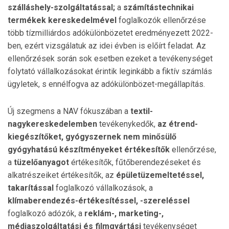
szálláshely-szolgáltatással;
a
számítástechnikai
termékek kereskedelmével
foglalkozók ellenőrzése
több tízmilliárdos adókülönbözetet eredményezett 2022-
ben, ezért vizsgálatuk az idei évben is előírt feladat. Az
ellenőrzések során sok esetben ezeket a tevékenységet
folytató vállalkozásokat érintik leginkább a fiktív számlás
ügyletek, s ennélfogva az adókülönbözet-megállapítás.
Új szegmens a NAV fókuszában a
textil-
nagykereskedelemben
tevékenykedők,
az étrend-
kiegészítőket, gyógyszernek nem minősülő
gyógyhatású készítményeket
értékesítők
ellenőrzése,
a
tüzelőanyagot
értékesítők, fűtőberendezéseket és
alkatrészeiket értékesítők, az
épületüzemeltetéssel,
takarítással
foglalkozó vállalkozások, a
klímaberendezés-értékesítéssel, -szereléssel
foglalkozó adózók, a
reklám-, marketing-,
médiaszolgáltatási és filmgyártási
tevékenységet