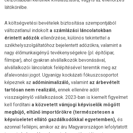
látókörébe.
A költségvetési bevételek biztosítása szempontjából
változatlanul indokolt
a számlázási láncolatokban
érintett adózók
ellenőrzése, különös tekintettel a
székhelyszolgáltatóhoz bejelentett adózókra, valamint a
nagy élőmunkaigényű tevékenységekre (pl. építőipar,
filmipar), ahol gyakran alvállalkozók bevonásával,
alvállalkozói láncolatok felépítésével teremtik meg az
áfalevonási jogot. Ugyanígy kockázati fókuszcsoportot
képeznek az
adóminimalizáló,
valamint
az árbevételt
tartósan nem realizáló,
ennek ellenére adót
visszaigénylő vállalkozások. 2023-ban is kiemelt figyelmet
kell fordítani
a közvetett vámjogi képviselők mögött
megbújó, eltűnő importőrökre (természetesen a
képviseletet ellátó gazdálkodókkal egyetemben),
és
azonnal fellépni, amikor az áru Magyarországon lefolytatott