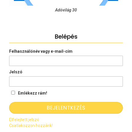
Adóvilág 30
Belépés
Felhasználónév vagy e-mail-cím
Jelszó
Emlékezz rám!
Elfelejtett jelszó
Csatlakozzon hozzánk!