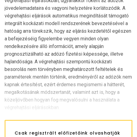
végrehajtási eljárásokban, ugyanakkor főként az adózók
jövedelemadataira és vagyoni helyzetére korlátozódik. A
végrehajtási eljárások automatikus megindítását támogató
integrált kockázati modell rendszerének bevezetésével a
hatóság arra törekszik, hogy az eljárás kezdetétől egészen
a befejezéséig figyelembe vegyen minden olyan
rendelkezésére álló információt, amely alapján
prognosztizálható az adózó fizetési képessége, illetve
hajlandósága. A végrehajtási szempontú kockázati
besorolás nem törvényben meghatározott feltételek és
paraméterek mentén történik, eredményéről az adózók nem
kapnak értesítést, ezért érdemes megismerni a hátterét,
megalkotásának módszertanát, valamint azt is, hogy a
közeljövőben hogyan fog megvalósulni a használata a
végrehajtási eljárásokban.
Csak regisztrált előfizetőink olvashatják