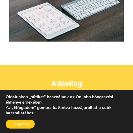
Adóvilág
Oldalunkon
„
sütiket
”
használunk az Ön jobb böngészési
●
●
●
IMPRESSZUM
ADATVÉDELEM
ÁSZF
KAPCSOLAT
élménye érdekében.
Az
„
Elfogadom
”
gombra kattintva hozzájárulhat a sütik
használatához.
Elfogadom
AZ OLDALON TALÁLHATÓ TARTALMAK UTÁNKÖZLÉSE CSAK A KIADÓ ENGEDÉLYÉVEL
LEHETSÉGES!