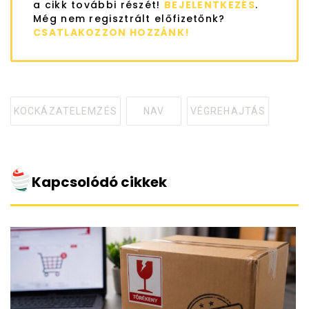
a cikk további részét!
BEJELENTKEZÉS
.
Még nem regisztrált előfizetőnk?
CSATLAKOZZON HOZZÁNK!
KOCKÁZATELEMZÉS
NAV
VÉGREHAJTÁS
Tagged
with
Kapcsolódó cikkek