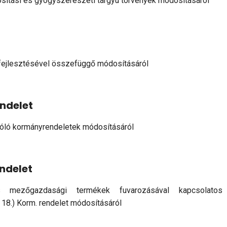
ítási és gyógyszerészeti tárgyú törvények módosításáról
fejlesztésével összefüggő módosításáról
endelet
zóló kormányrendeletek módosításáról
endelet
 mezőgazdasági termékek fuvarozásával kapcsolatos
 18.) Korm. rendelet módosításáról