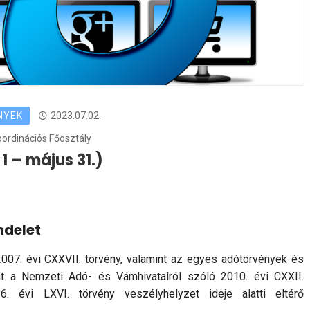
NYEK
2023.07.02.
oordinációs Főosztály
1 – május 31.)
ndelet
2007. évi CXXVII. törvény, valamint az egyes adótörvények és
t a Nemzeti Adó- és Vámhivatalról szóló 2010. évi CXXII.
. évi LXVI. törvény veszélyhelyzet ideje alatti eltérő