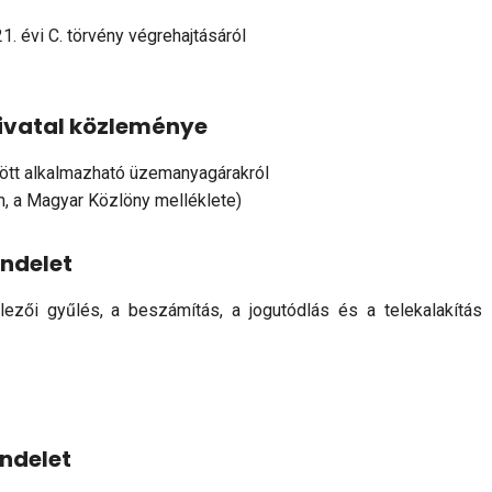
1. évi C. törvény végrehajtásáról
ivatal közleménye
özött alkalmazható üzemanyagárakról
ám, a Magyar Közlöny melléklete)
endelet
lezői gyűlés, a beszámítás, a jogutódlás és a telekalakítás
endelet