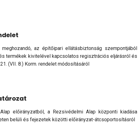
ndelet
 meghozandó, az építőipari ellátásbiztonság szempontjából
és termékek kivitelével kapcsolatos regisztrációs eljárásról és
. (VII. 8.) Korm. rendelet módosításáról
határozat
lap előirányzatból, a Rezsivédelmi Alap központi kiadása
eten belüli és fejezetek közötti előirányzat-átcsoportosításról