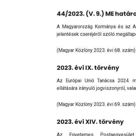
44/2023. (V. 9.) ME határ
A Magyarország Kormánya és az Am
jelentések cseréjéről szóló megállap
(Magyar Közlöny 2023. évi 68. szám)
2023. évi IX. törvény
Az Európai Unió Tanácsa 2024. má
ellátására irányuló jogviszonyról, v
(Magyar Közlöny 2023. évi 69. szám)
2023. évi XIV. törvény
Az Egyetemes Postaegyesület