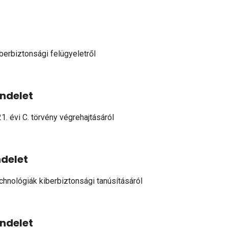
iberbiztonsági felügyeletről
endelet
1. évi C. törvény végrehajtásáról
ndelet
hnológiák kiberbiztonsági tanúsításáról
endelet