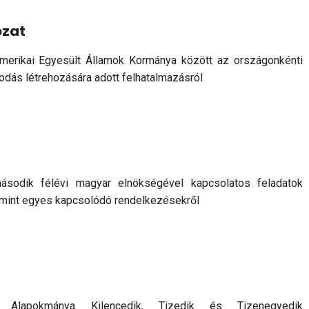
ozat
erikai Egyesült Államok Kormánya között az országonkénti
odás létrehozására adott felhatalmazásról
sodik félévi magyar elnökségével kapcsolatos feladatok
alamint egyes kapcsolódó rendelkezésekről
 Alapokmánya Kilencedik, Tizedik és Tizenegyedik