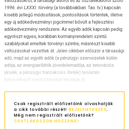
változásokról,
a társasági adóról és az osztalékadóról szóló
1996. évi LXXXI. törvény
(a továbbiakban: Tao. tv.) kapcsán
kisebb jellegű módosítások, pontosítások történtek, illetve
egy új adókedvezményi jogcímmel bővült a fejlesztési
adókedvezmény rendszere. Az egyéb adók kapcsán pedig
egyrészt egyes, korábban kormányrendeleti szintű
szabályokat emeltek törvényi szintre, másrészt kisebb
változásokat vezettek át. Jelen cikkben először a társasági
adó, majd az egyéb adók (a pénzügyi szervezetek külön
adója, az energiaellátók jövedelemadója, az innovációs
járulék, a pénzügyi tranzakciós illeték) területén
bekövetkező módosításokat tekintjük át.
Csak regisztrált előfizetőink olvashatják
a cikk további részét!
BEJELENTKEZÉS
.
Még nem regisztrált előfizetőnk?
CSATLAKOZZON HOZZÁNK!