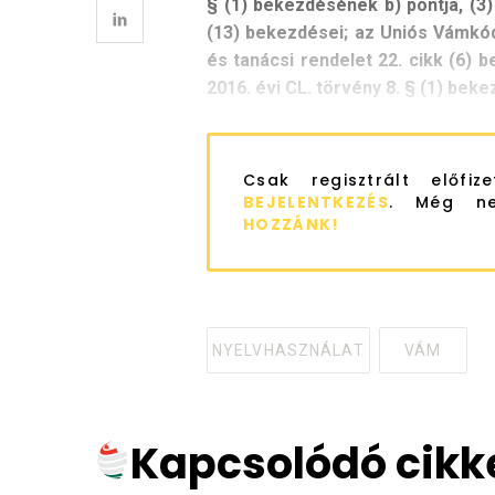
§ (1) bekezdésének b) pontja, (3
(13) bekezdései; az Uniós Vámkód
és tanácsi rendelet 22. cikk (6) 
2016. évi CL. törvény 8. § (1) beke
Csak regisztrált előfiz
BEJELENTKEZÉS
. Még ne
HOZZÁNK!
NYELVHASZNÁLAT
VÁM
Tagged
with
Kapcsolódó cikk