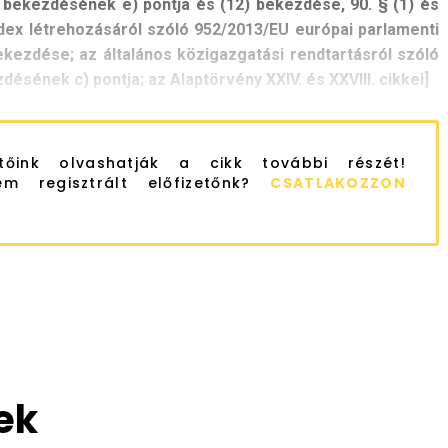
) bekezdésének e) pontja és (12) bekezdése, 90. § (1) és
ex létrehozásáról szóló 952/2013/EU európai parlamenti
bekezdése; az általános közigazgatási rendtartásról szóló
zdésének c) pontja; az Alaptörvény XXIV. és XXVIII. cikkei]
etőink olvashatják a cikk további részét!
m regisztrált előfizetőnk?
CSATLAKOZZON
ek