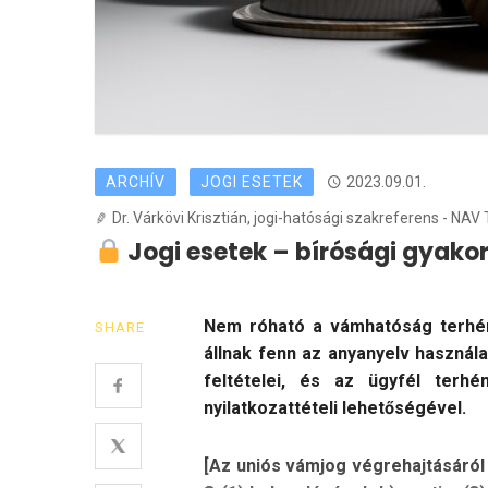
ARCHÍV
JOGI ESETEK
2023.09.01.
Dr. Várkövi Krisztián, jogi-hatósági szakreferens - NAV
Jogi esetek – bírósági gyakor
Nem róható a vámhatóság terhér
SHARE
állnak fenn az anyanyelv használ
feltételei, és az ügyfél ter
nyilatkozattételi lehetőségével.
[Az uniós vámjog végrehajtásáról s