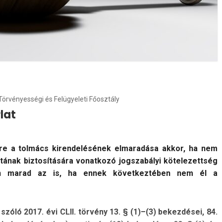
 Törvényességi és Felügyeleti Főosztály
lat
e a tolmács kirendelésének elmaradása akkor, ha nem
atának biztosítására vonatkozó jogszabályi kötelezettség
hén marad az is, ha ennek következtében nem él a
zóló 2017. évi CLII. törvény 13. § (1)–(3) bekezdései, 84.