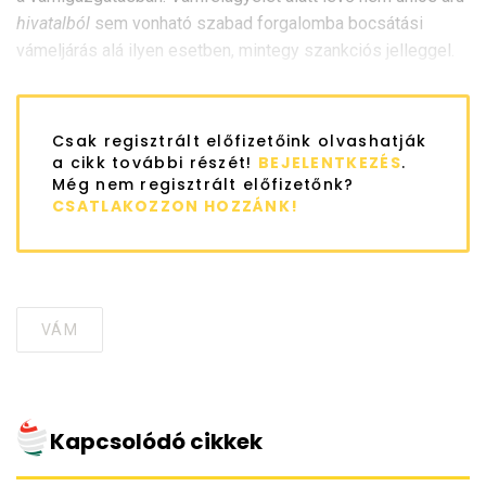
hivatalból
sem vonható szabad forgalomba bocsátási
vámeljárás alá ilyen esetben, mintegy szankciós jelleggel.
Csak regisztrált előfizetőink olvashatják
a cikk további részét!
BEJELENTKEZÉS
.
Még nem regisztrált előfizetőnk?
CSATLAKOZZON HOZZÁNK!
VÁM
Tagged
with
Kapcsolódó cikkek