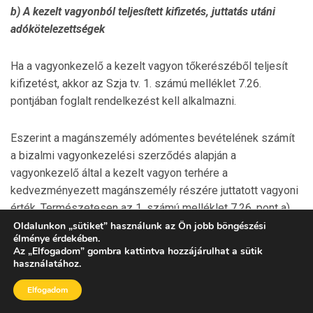
b) A kezelt vagyonból teljesített kifizetés, juttatás utáni
adókötelezettségek
Ha a vagyonkezelő a kezelt vagyon tőkerészéből teljesít
kifizetést, akkor az Szja tv. 1. számú melléklet 7.26.
pontjában foglalt rendelkezést kell alkalmazni.
Eszerint a magánszemély adómentes bevételének számít
a bizalmi vagyonkezelési szerződés alapján a
vagyonkezelő által a kezelt vagyon terhére a
kedvezményezett magánszemély részére juttatott vagyoni
érték. Természetesen az 1. számú melléklet 7.26. pont a)
alpontjában foglaltak értelmében a kezelt vagyon
Oldalunkon
„
sütiket
”
használunk az Ön jobb böngészési
élménye érdekében.
osztaléknak minősülő hozamai nem mentesülhetnek az adó
Az
„
Elfogadom
”
gombra kattintva hozzájárulhat a sütik
alól, azok osztalékból származó jövedelemként
használatához.
adókötelesek.
Elfogadom