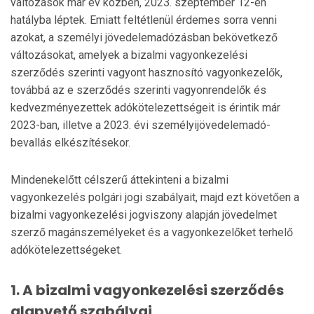
változások már év közben, 2023. szeptember 12-én
hatályba léptek. Emiatt feltétlenül érdemes sorra venni
azokat, a személyi jövedelemadózásban bekövetkező
változásokat, amelyek a bizalmi vagyonkezelési
szerződés szerinti vagyont hasznosító vagyonkezelők,
továbbá az e szerződés szerinti vagyonrendelők és
kedvezményezettek adókötelezettségeit is érintik már
2023-ban, illetve a 2023. évi személyijövedelemadó-
bevallás elkészítésekor.
Mindenekelőtt célszerű áttekinteni a bizalmi
vagyonkezelés polgári jogi szabályait, majd ezt követően a
bizalmi vagyonkezelési jogviszony alapján jövedelmet
szerző magánszemélyeket és a vagyonkezelőket terhelő
adókötelezettségeket.
1. A bizalmi vagyonkezelési szerződés
alapvető szabályai