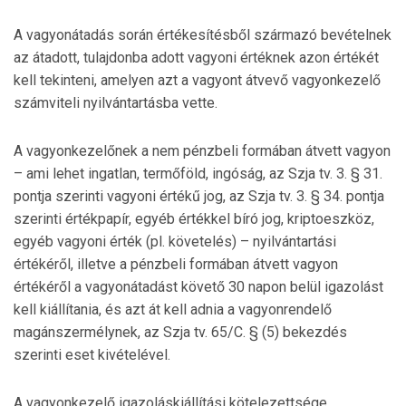
A vagyonátadás során értékesítésből származó bevételnek
az átadott, tulajdonba adott vagyoni értéknek azon értékét
kell tekinteni, amelyen azt a vagyont átvevő vagyonkezelő
számviteli nyilvántartásba vette.
A vagyonkezelőnek a nem pénzbeli formában átvett vagyon
– ami lehet ingatlan, termőföld, ingóság, az Szja tv. 3. § 31.
pontja szerinti vagyoni értékű jog, az Szja tv. 3. § 34. pontja
szerinti értékpapír, egyéb értékkel bíró jog, kriptoeszköz,
egyéb vagyoni érték (pl. követelés) – nyilvántartási
értékéről, illetve a pénzbeli formában átvett vagyon
értékéről a vagyonátadást követő 30 napon belül igazolást
kell kiállítania, és azt át kell adnia a vagyonrendelő
magánszermélynek, az Szja tv. 65/C. § (5) bekezdés
szerinti eset kivételével.
A vagyonkezelő igazoláskiállítási kötelezettsége