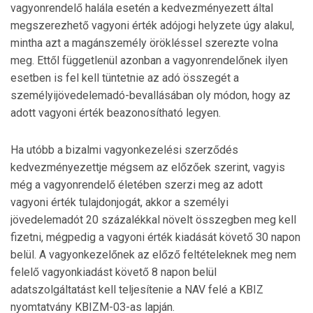
vagyonrendelő halála esetén a kedvezményezett által
megszerezhető vagyoni érték adójogi helyzete úgy alakul,
mintha azt a magánszemély örökléssel szerezte volna
meg. Ettől függetlenül azonban a vagyonrendelőnek ilyen
esetben is fel kell tüntetnie az adó összegét a
személyijövedelemadó-bevallásában oly módon, hogy az
adott vagyoni érték beazonosítható legyen.
Ha utóbb a bizalmi vagyonkezelési szerződés
kedvezményezettje mégsem az előzőek szerint, vagyis
még a vagyonrendelő életében szerzi meg az adott
vagyoni érték tulajdonjogát, akkor a személyi
jövedelemadót 20 százalékkal növelt összegben meg kell
fizetni, mégpedig a vagyoni érték kiadását követő 30 napon
belül. A vagyonkezelőnek az előző feltételeknek meg nem
felelő vagyonkiadást követő 8 napon belül
adatszolgáltatást kell teljesítenie a NAV felé a KBIZ
nyomtatvány KBIZM-03-as lapján.