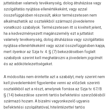
juttatásban valamely tevékenység, dolog átruházása vagy
szolgáltatás nyújtása ellenértékeként, vagy azzal
összefüggésben részesült, akkor természetesen nem
alkalmazhatók az osztalékból származó jövedelemre
vonatkozó szabályok. Természetesen itt is kivételt jelent,
ha a kedvezményezett magánszemély ezt a juttatást
valamely tevékenység, dolog átruházása vagy szolgáltatás
nyújtása ellenértékeként vagy azzal összefüggésben kapja,
mert ilyenkor az Szja tv. 4. § (7) bekezdésében foglalt
szabályok szerint kell meghatározni a jövedelem jogcímét
és az adókötelezettségeket.
A módosítás nem érintette azt a szabályt, mely szerint nem
kell jövedelemként figyelembe venni az előzőek szerinti
osztalékból azt a részt, amelynek forrása az Szja tv. 67/B.
§ (14) bekezdése szerinti tartós befektetési szerződésből
származó hozam. A bizalmi vagyonkezelő ugyanis
befektetési szolgáltatóval, hitelintézettel tartós