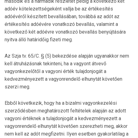
második és a harmadik részletet pedig a következő két
adóév kötelezettségeként vallja be az értékesítés
adóévéről készített bevallásában, továbbá az adót az
értékesítés adóévére vonatkozó bevallás, valamint a
következő két adóévre vonatkozó bevallás benyújtására
nyitva álló határidőig fizeti meg.
Az Szja tv. 65/C. § (5) bekezdése alapján ugyanakkor nem
kell átruházásnak tekinteni, ha a vagyont átvevő
vagyonkezelőtől a vagyoni érték tulajdonjogát a
kedvezményezett a vagyonrendelő elhunytát követően
szerzi meg.
Ebből következik, hogy ha a bizalmi vagyonkezelési
szerződésben meghatározott feltételek alapján az adott
vagyoni értéknek a tulajdonjogát a kedvezményezett a
vagyonrendelő elhunytát követően szerezheti meg, akkor
nem kell az adót megfizetni. Ilyen esetben gyakorlatilag a