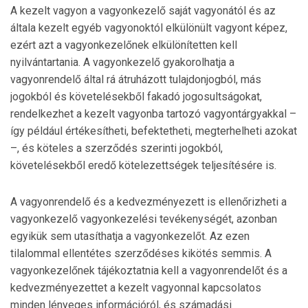
A kezelt vagyon a vagyonkezelő saját vagyonától és az
általa kezelt egyéb vagyonoktól elkülönült vagyont képez,
ezért azt a vagyonkezelőnek elkülönítetten kell
nyilvántartania. A vagyonkezelő gyakorolhatja a
vagyonrendelő által rá átruházott tulajdonjogból, más
jogokból és követelésekből fakadó jogosultságokat,
rendelkezhet a kezelt vagyonba tartozó vagyontárgyakkal –
így például értékesítheti, befektetheti, megterhelheti azokat
–, és köteles a szerződés szerinti jogokból,
követelésekből eredő kötelezettségek teljesítésére is.
A vagyonrendelő és a kedvezményezett is ellenőrizheti a
vagyonkezelő vagyonkezelési tevékenységét, azonban
egyikük sem utasíthatja a vagyonkezelőt. Az ezen
tilalommal ellentétes szerződéses kikötés semmis. A
vagyonkezelőnek tájékoztatnia kell a vagyonrendelőt és a
kedvezményezettet a kezelt vagyonnal kapcsolatos
minden lényeges információról, és számadási