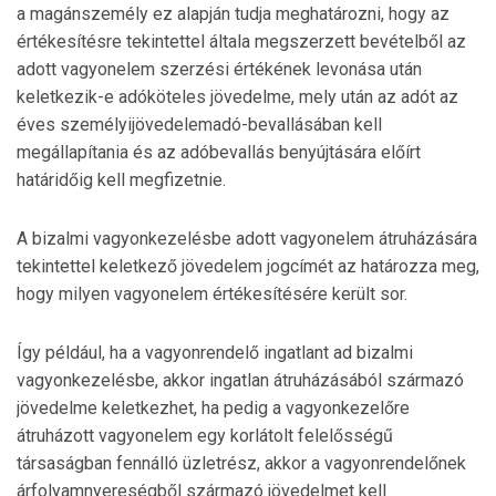
a magánszemély ez alapján tudja meghatározni, hogy az
értékesítésre tekintettel általa megszerzett bevételből az
adott vagyonelem szerzési értékének levonása után
keletkezik-e adóköteles jövedelme, mely után az adót az
éves személyijövedelemadó-bevallásában kell
megállapítania és az adóbevallás benyújtására előírt
határidőig kell megfizetnie.
A bizalmi vagyonkezelésbe adott vagyonelem átruházására
tekintettel keletkező jövedelem jogcímét az határozza meg,
hogy milyen vagyonelem értékesítésére került sor.
Így például, ha a vagyonrendelő ingatlant ad bizalmi
vagyonkezelésbe, akkor ingatlan átruházásából származó
jövedelme keletkezhet, ha pedig a vagyonkezelőre
átruházott vagyonelem egy korlátolt felelősségű
társaságban fennálló üzletrész, akkor a vagyonrendelőnek
árfolyamnyereségből származó jövedelmet kell