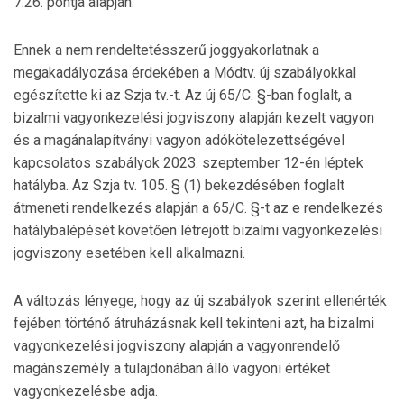
7.26. pontja alapján.
Ennek a nem rendeltetésszerű joggyakorlatnak a
megakadályozása érdekében a Módtv. új szabályokkal
egészítette ki az Szja tv.-t. Az új 65/C. §-ban foglalt, a
bizalmi vagyonkezelési jogviszony alapján kezelt vagyon
és a magánalapítványi vagyon adókötelezettségével
kapcsolatos szabályok 2023. szeptember 12-én léptek
hatályba. Az Szja tv. 105. § (1) bekezdésében foglalt
átmeneti rendelkezés alapján a 65/C. §-t az e rendelkezés
hatálybalépését követően létrejött bizalmi vagyonkezelési
jogviszony esetében kell alkalmazni.
A változás lényege, hogy az új szabályok szerint ellenérték
fejében történő átruházásnak kell tekinteni azt, ha bizalmi
vagyonkezelési jogviszony alapján a vagyonrendelő
magánszemély a tulajdonában álló vagyoni értéket
vagyonkezelésbe adja.