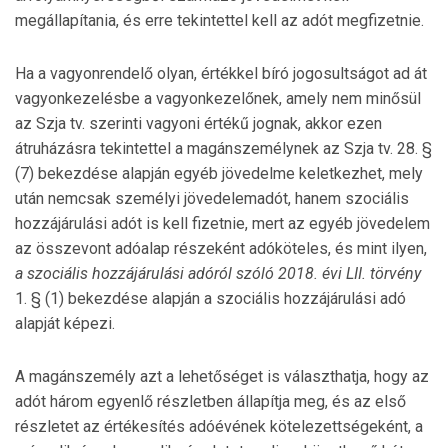
megállapítania, és erre tekintettel kell az adót megfizetnie.
Ha a vagyonrendelő olyan, értékkel bíró jogosultságot ad át
vagyonkezelésbe a vagyonkezelőnek, amely nem minősül
az Szja tv. szerinti vagyoni értékű jognak, akkor ezen
átruházásra tekintettel a magánszemélynek az Szja tv. 28. §
(7) bekezdése alapján egyéb jövedelme keletkezhet, mely
után nemcsak személyi jövedelemadót, hanem szociális
hozzájárulási adót is kell fizetnie, mert az egyéb jövedelem
az összevont adóalap részeként adóköteles, és mint ilyen,
a szociális hozzájárulási adóról szóló 2018. évi LII. törvény
1. § (1) bekezdése alapján a szociális hozzájárulási adó
alapját képezi.
A magánszemély azt a lehetőséget is választhatja, hogy az
adót három egyenlő részletben állapítja meg, és az első
részletet az értékesítés adóévének kötelezettségeként, a