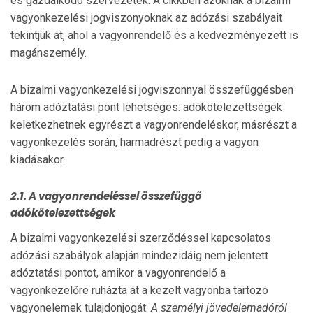
és gazdálkodó szervezetek. A cikkben azoknak a bizalmi
vagyonkezelési jogviszonyoknak az adózási szabályait
tekintjük át, ahol a vagyonrendelő és a kedvezményezett is
magánszemély.
A bizalmi vagyonkezelési jogviszonnyal összefüggésben
három adóztatási pont lehetséges: adókötelezettségek
keletkezhetnek egyrészt a vagyonrendeléskor, másrészt a
vagyonkezelés során, harmadrészt pedig a vagyon
kiadásakor.
2.1. A vagyonrendeléssel összefüggő
adókötelezettségek
A bizalmi vagyonkezelési szerződéssel kapcsolatos
adózási szabályok alapján mindezidáig nem jelentett
adóztatási pontot, amikor a vagyonrendelő a
vagyonkezelőre ruházta át a kezelt vagyonba tartozó
vagyonelemek tulajdonjogát.
A személyi jövedelemadóról