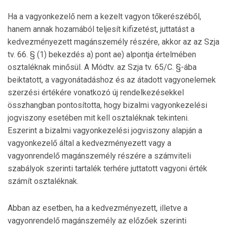
Ha a vagyonkezelő nem a kezelt vagyon tőkerészéből,
hanem annak hozamából teljesít kifizetést, juttatást a
kedvezményezett magánszemély részére, akkor az az Szja
tv. 66. § (1) bekezdés a) pont ae) alpontja értelmében
osztaléknak minősül. A Módtv. az Szja tv. 65/C. §-ába
beiktatott, a vagyonátadáshoz és az átadott vagyonelemek
szerzési értékére vonatkozó új rendelkezésekkel
összhangban pontosította, hogy bizalmi vagyonkezelési
jogviszony esetében mit kell osztaléknak tekinteni.
Eszerint a bizalmi vagyonkezelési jogviszony alapján a
vagyonkezelő által a kedvezményezett vagy a
vagyonrendelő magánszemély részére a számviteli
szabályok szerinti tartalék terhére juttatott vagyoni érték
számít osztaléknak.
Abban az esetben, ha a kedvezményezett, illetve a
vagyonrendelő magánszemély az előzőek szerinti