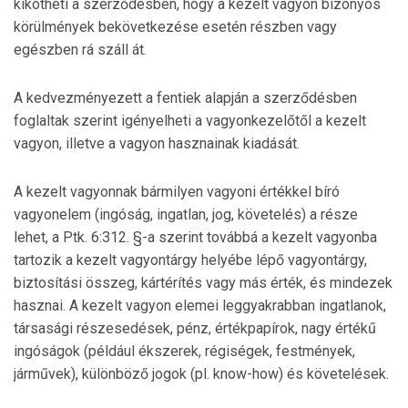
kikötheti a szerződésben, hogy a kezelt vagyon bizonyos
körülmények bekövetkezése esetén részben vagy
egészben rá száll át.
A kedvezményezett a fentiek alapján a szerződésben
foglaltak szerint igényelheti a vagyonkezelőtől a kezelt
vagyon, illetve a vagyon hasznainak kiadását.
A kezelt vagyonnak bármilyen vagyoni értékkel bíró
vagyonelem (ingóság, ingatlan, jog, követelés) a része
lehet, a Ptk. 6:312. §-a szerint továbbá a kezelt vagyonba
tartozik a kezelt vagyontárgy helyébe lépő vagyontárgy,
biztosítási összeg, kártérítés vagy más érték, és mindezek
hasznai. A kezelt vagyon elemei leggyakrabban ingatlanok,
társasági részesedések, pénz, értékpapírok, nagy értékű
ingóságok (például ékszerek, régiségek, festmények,
járművek), különböző jogok (pl. know-how) és követelések.