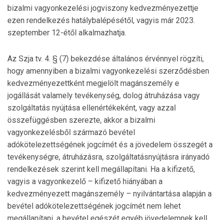
bizalmi vagyonkezelési jogviszony kedvezményezettje
ezen rendelkezés hatálybalépésétől, vagyis már 2023.
szeptember 12-étől alkalmazhatja.
Az Szja tv. 4. § (7) bekezdése általános érvénnyel rögzíti,
hogy amennyiben a bizalmi vagyonkezelési szerződésben
kedvezményezettként megjelölt magánszemély e
jogállását valamely tevékenység, dolog átruházása vagy
szolgáltatás nyújtása ellenértékeként, vagy azzal
összefüggésben szerezte, akkor a bizalmi
vagyonkezelésből származó bevétel
adókötelezettségének jogcímét és a jövedelem összegét a
tevékenységre, átruházásra, szolgáltatásnyújtásra irányadó
rendelkezések szerint kell megállapítani. Ha a kifizető,
vagyis a vagyonkezelő – kifizető hiányában a
kedvezményezett magánszemély – nyilvántartása alapján a
bevétel adókötelezettségének jogcímét nem lehet
megállapítani, a bevétel egészét egyéb jövedelemnek kell