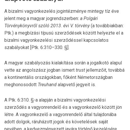
A bizalmi vagyonkezelés jogintézménye mintegy tíz éve
jelent meg a magyar jogrendszerben:
a Polgári
Törvénykönyvről szóló 2013. évi V. törvény
(a továbbiakban:
Ptk.) a megbízási típusú szerződések között helyezte el a
bizalmi vagyonkezelési szerződéssel kapcsolatos
szabályokat [Ptk. 6:310–330. §].
A magyar szabályozás kialakítása során a jogalkotó alapul
vette az angolszász jogban ismert
trust
jellemzőit, továbbá
a kontinentális országokban, főként Németországban
meghonosodott
Treuhand
alapvető jegyeit is.
A Ptk. 6:310. §-a alapján a bizalmi vagyonkezelési
szerződés a vagyonrendelő és a vagyonkezelő között jön
létre. A vagyonkezelő a vagyonrendelő által tulajdonába
adott dolgok, ráruházott jogok és követelések saját
nevében, a kedvezményezett javára történő kezelésére