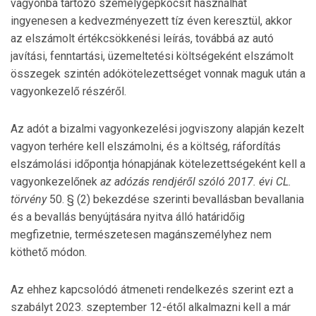
vagyonba tartozó személygépkocsit használhat
ingyenesen a kedvezményezett tíz éven keresztül, akkor
az elszámolt értékcsökkenési leírás, továbbá az autó
javítási, fenntartási, üzemeltetési költségeként elszámolt
összegek szintén adókötelezettséget vonnak maguk után a
vagyonkezelő részéről.
Az adót a bizalmi vagyonkezelési jogviszony alapján kezelt
vagyon terhére kell elszámolni, és a költség, ráfordítás
elszámolási időpontja hónapjának kötelezettségeként kell a
vagyonkezelőnek
az adózás rendjéről szóló 2017. évi CL.
törvény
50. § (2) bekezdése szerinti bevallásban bevallania
és a bevallás benyújtására nyitva álló határidőig
megfizetnie, természetesen magánszemélyhez nem
köthető módon.
Az ehhez kapcsolódó átmeneti rendelkezés szerint ezt a
szabályt 2023. szeptember 12-étől alkalmazni kell a már