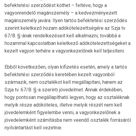
befektetési szerződést köthet – feltéve, hogy a
vagyonrendelő magánszemély – a kedvezményezett
magánszemély javára. Ilyen tartós befektetési szerződés
szerint keletkező hozam adókötelezettségére az Szja tv.
67/B. §-ának rendelkezéseit kell alkalmazni, továbbá a
hozammal kapcsolatban keletkező adókötelezettségeket a
kezelt vagyon terhére a vagyonkezelőnek kell teljesíteni.
Ebből következően, olyan kifizetés esetén, amely a tartós
befektetési szerződés keretében kezelt vagyonból
származik, nem osztalékot kell megállapítani, hanem az
Szja tv. 67/B. §-a szerinti jövedelmet. Annak érdekében,
hogy pontosan megállapítható legyen, hogy az osztaléknak
melyik része adóköteles, illetve melyik részét nem kell
jövedelemként figyelembe venni, a vagyonkezelőnek a
jövedelemként számításba nem veendő osztalék forrásáról
nyilvántartást kell vezetnie.