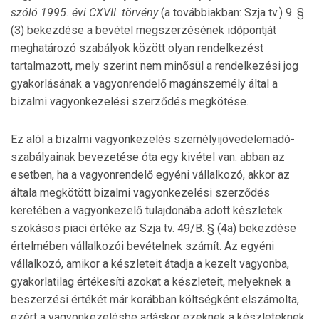
szóló 1995. évi CXVII. törvény
(a továbbiakban: Szja tv.) 9. §
(3) bekezdése a bevétel megszerzésének időpontját
meghatározó szabályok között olyan rendelkezést
tartalmazott, mely szerint nem minősül a rendelkezési jog
gyakorlásának a vagyonrendelő magánszemély által a
bizalmi vagyonkezelési szerződés megkötése.
Ez alól a bizalmi vagyonkezelés személyijövedelemadó-
szabályainak bevezetése óta egy kivétel van: abban az
esetben, ha a vagyonrendelő egyéni vállalkozó, akkor az
általa megkötött bizalmi vagyonkezelési szerződés
keretében a vagyonkezelő tulajdonába adott készletek
szokásos piaci értéke az Szja tv. 49/B. § (4a) bekezdése
értelmében vállalkozói bevételnek számít. Az egyéni
vállalkozó, amikor a készleteit átadja a kezelt vagyonba,
gyakorlatilag értékesíti azokat a készleteit, melyeknek a
beszerzési értékét már korábban költségként elszámolta,
ezért a vagyonkezelésbe adáskor ezeknek a készleteknek