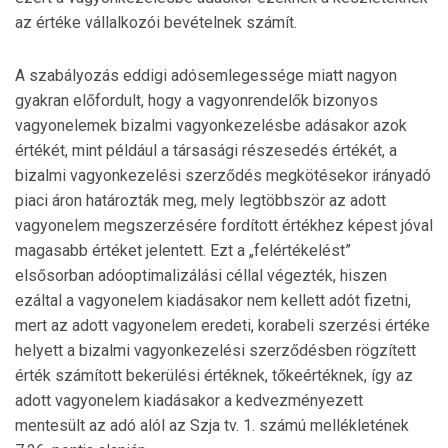
az értéke vállalkozói bevételnek számít.
A szabályozás eddigi adósemlegessége miatt nagyon
gyakran előfordult, hogy a vagyonrendelők bizonyos
vagyonelemek bizalmi vagyonkezelésbe adásakor azok
értékét, mint például a társasági részesedés értékét, a
bizalmi vagyonkezelési szerződés megkötésekor irányadó
piaci áron határozták meg, mely legtöbbször az adott
vagyonelem megszerzésére fordított értékhez képest jóval
magasabb értéket jelentett. Ezt a „felértékelést”
elsősorban adóoptimalizálási céllal végezték, hiszen
ezáltal a vagyonelem kiadásakor nem kellett adót fizetni,
mert az adott vagyonelem eredeti, korabeli szerzési értéke
helyett a bizalmi vagyonkezelési szerződésben rögzített
érték számított bekerülési értéknek, tőkeértéknek, így az
adott vagyonelem kiadásakor a kedvezményezett
mentesült az adó alól az Szja tv. 1. számú mellékletének