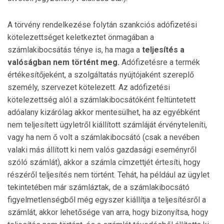
A törvény rendelkezése folytán szankciós adófizetési
kötelezettséget keletkeztet önmagában a
számlakibocsátás ténye is, ha maga a
teljesítés a
valóságban nem történt meg.
Adófizetésre a termék
értékesítőjeként, a szolgáltatás nyújtójaként szereplő
személy, szervezet kötelezett. Az adófizetési
kötelezettség alól a számlakibocsátóként feltüntetett
adóalany kizárólag akkor mentesülhet, ha az egyébként
nem teljesített ügyletről kiállított számláját érvényteleníti,
vagy ha nem ő volt a számlakibocsátó (csak a nevében
valaki más állított ki nem valós gazdasági eseményről
szóló számlát), akkor a számla címzettjét értesíti, hogy
részéről teljesítés nem történt. Tehát, ha például az ügylet
tekintetében már számláztak, de a számlakibocsátó
figyelmet­lenségből még egyszer kiállítja a teljesítésről a
számlát, akkor lehetősége van arra, hogy bizonyítsa, hogy