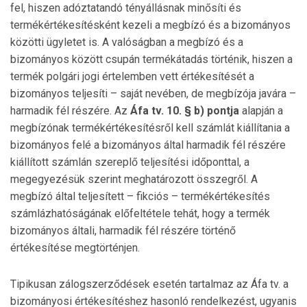
fel, hiszen adóztatandó tényállásnak minősíti és
termékértékesítésként kezeli a megbízó és a bizományos
közötti ügyletet is. A valóságban a megbízó és a
bizományos között csupán termékátadás történik, hiszen a
termék polgári jogi értelemben vett értékesítését a
bizományos teljesíti – saját nevében, de megbízója javára –
harmadik fél részére. Az
Áfa tv. 10. § b)
pontja
alapján a
megbízónak termékértékesítésről kell számlát kiállítania a
bizományos felé a bizományos által harmadik fél részére
kiállított számlán szereplő teljesítési időponttal, a
megegyezésük szerint meghatározott összegről. A
megbízó által teljesített – fikciós – termékértékesítés
számlázhatóságának előfeltétele tehát, hogy a termék
bizományos általi, harmadik fél részére történő
értékesítése megtörténjen.
Tipikusan zálogszerződések esetén tartalmaz az Áfa tv. a
bizományosi értékesítéshez hasonló rendelkezést, ugyanis