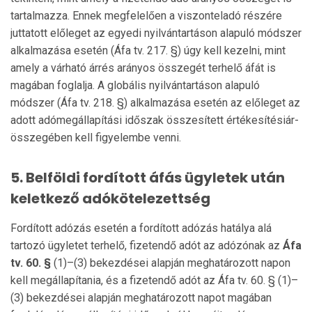
tartalmazza. Ennek megfelelően a viszonteladó részére
juttatott előleget az egyedi nyilvántartáson alapuló módszer
alkalmazása esetén (Áfa tv. 217. §) úgy kell kezelni, mint
amely a várható árrés arányos összegét terhelő áfát is
magában foglalja. A globális nyilvántartáson alapuló
módszer (Áfa tv. 218. §) alkalmazása esetén az előleget az
adott adómegállapítási időszak összesített értékesítésiár-
összegében kell figyelembe venni.
5.
Belföldi fordított áfás ügyletek után
keletkező adókötelezettség
Fordított adózás esetén a fordított adózás hatálya alá
tartozó ügyletet terhelő, fizetendő adót az adózónak az
Áfa
tv. 60. §
(1)–(3) bekezdései alapján meghatározott napon
kell megállapítania, és a fizetendő adót az Áfa tv. 60. § (1)–
(3) bekezdései alapján meghatározott napot magában