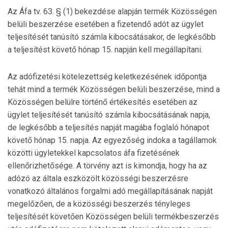
Az Áfa tv. 63. § (1) bekezdése alapján termék Közösségen
belüli beszerzése esetében a fizetendő adót az ügylet
teljesítését tanúsító számla kibocsátásakor, de legkésőbb
a teljesítést követő hónap 15. napján kell megállapítani.
Az adófizetési kötelezettség keletkezésének időpontja
tehát mind a termék Közösségen belüli beszerzése, mind a
Közösségen belülre történő értékesítés esetében az
ügylet teljesítését tanúsító számla kibocsátásának napja,
de legkésőbb a teljesítés napját magába foglaló hónapot
követő hónap 15. napja. Az egyezőség indoka a tagállamok
közötti ügyletekkel kapcsolatos áfa fizetésének
ellenőrizhetősége. A törvény azt is kimondja, hogy ha az
adózó az általa eszközölt közösségi beszerzésre
vonatkozó általános forgalmi adó megál­lapításának napját
megelőzően, de a közösségi beszerzés tényleges
teljesítését követően Közösségen belüli termékbeszerzés