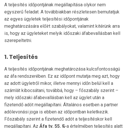
A teljesítés időpontjának megállapítása olykor nem
egyszerű feladat. A továbbiakban részletesen bemutatjuk
az egyes ügyletek teljesítési időpontjának
meghatározására előírt szabályokat, valamint kitérünk arra
is, hogy az ügyleteket melyik időszaki áfabevallásban kell
szerepeltetni.
1.
Teljesítés
A teljesítés időpontjának meghatározása kulcsfontosságú
az áfa rendszerében. Ez az időpont mutatja meg azt, hogy
az adott ügyletről mikor, illetve mennyi időn belül kell a
számlát kibocsátani, továbbá, hogy – főszabály szerint –
mely időszaki áfabevallásban kell az ügylet után a
fizetendő adót megállapítani. Általános esetben a partner
adólevonási joga is ebben az időpontban keletkezik.
Főszabály szerint a fizetendő adót a teljesítéskor kell
megállapítani. Az
Áfa tv. 55. §-
a értelmében teljesítés alatt