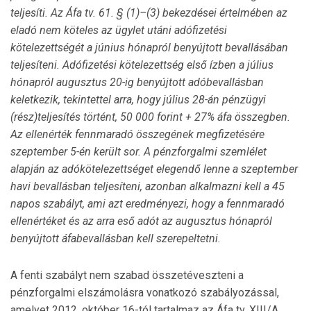
teljesíti. Az Áfa tv. 61. § (1)–(3) bekezdései értelmében az
eladó nem köteles az ügylet utáni adófizetési
kötelezettségét a június hónapról benyújtott bevallásában
teljesíteni. Adófizetési kötelezettség első ízben a július
hónapról augusztus 20-ig benyújtott adóbevallásban
keletkezik, tekintettel arra, hogy július 28-án pénzügyi
(rész)teljesítés történt, 50 000 forint + 27% áfa összegben.
Az ellenérték fennmaradó összegének megfizetésére
szeptember 5-én került sor. A pénzforgalmi szemlélet
alapján az adókötelezettséget elegendő lenne a szeptember
havi bevallásban teljesíteni, azonban alkalmazni kell a 45
napos szabályt, ami azt eredményezi, hogy a fennmaradó
ellenértéket és az arra eső adót az augusztus hónapról
benyújtott áfabevallásban kell szerepeltetni.
A fenti szabályt nem szabad összetéveszteni a
pénzforgalmi elszámolásra vonatkozó szabályozással,
amelyet 2012. október 16-tól tartalmaz az Áfa tv. XIII/A.