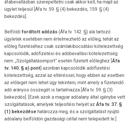
áfabevallásban szerepeltetni csak akkor kell, ha majd az
ügylet teljesül [Áfa tv. 59. § (4) bekezdés, 159. § (4)
bekezdés].
Belföldi
fordított adózás
(Áfa tv. 142. §) alá tartozó
ügyletek esetében nem értelmezhető az előleg, tehát az
előleg fizetéséhez csak számlakibocsátási kötelezettség
kapcsolódik, adófizetési és adóbevallási kötelezettség
nem. „Szolgáltatásimport” esetén fizetett előleghez [
Áfa
tv. 140. § a)
pont
] azonban kapcsolódik adófizetési
kötelezettség, azzal az eltéréssel, hogy ebben az esetben
az előleget nem lehet úgy tekinteni, mint amely a fizetendő
adó arányos összegét is tartalmazza [Áfa tv. 59. § (3)
bekezdés]. [Ezek azok a magyar adóalany által igénybe vett
szolgáltatások, amelyek teljesítési helyét az
Áfa tv. 37. §
(1)
bekezdése
határozza meg, és a szolgáltatást nyújtó
adóalany belföldön gazdasági céllal nem telepedett le.]