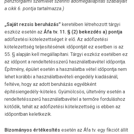
pénzforgalmi szemlélet szerinti adómegállapítás szabályait
a cikk 6. pontja tartalmazza.)
„Saját rezsis beruházás”
keretében létrehozott tárgyi
eszköz esetén az
Áfa tv.
11. § (2) bekezdés a) pontja
adófizetési kötelezettséget ír elő. Az adófizetési
kötelezettség teljesítésének időpontját ez esetben is az
55. § alapján kell megállapítani. Tárgyi eszköz esetében ez
az időpont a rendeltetésszerű használatbavétel időpontja.
Építmény, épület esetén a használatba vétel időpontja nem
lehet korábbi a használatbavételi engedély kiadásánál,
feltéve, hogy az adott beruházás egyébként
építésiengedély-köteles. Gyümölcsös, ültetvény esetén a
rendeltetésszerű használatbavétel a termőre forduláshoz
kötődik, tehát az adófizetési kötelezettség is ebben az
időpontban keletkezik.
Bizományos értékesítés
esetén az Áfa tv. egy fikciót állít