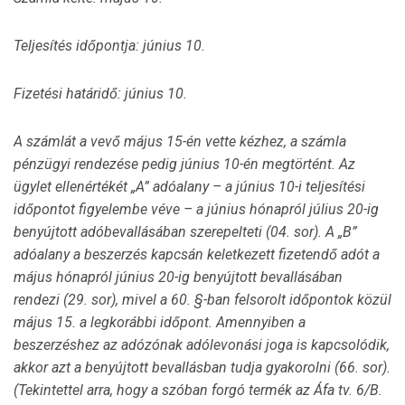
Teljesítés időpontja: június 10.
Fizetési határidő: június 10.
A számlát a vevő május 15-én vette kézhez, a számla
pénzügyi rendezése pedig június 10-én megtörtént. Az
ügylet ellenértékét „A” adóalany – a június 10-i teljesítési
időpontot figyelembe véve – a június hónapról július 20-ig
benyújtott adóbevallásában szerepelteti (04. sor). A „B”
adóalany a beszerzés kapcsán keletkezett fizetendő adót a
május hónapról június 20-ig benyújtott bevallásában
rendezi (29. sor), mivel a 60. §-ban felsorolt időpontok közül
május 15. a legkorábbi időpont. Amennyiben a
beszerzéshez az adózónak adólevonási joga is kapcsolódik,
akkor azt a benyújtott bevallásban tudja gyakorolni (66. sor).
(Tekintettel arra, hogy a szóban forgó termék az Áfa tv. 6/B.