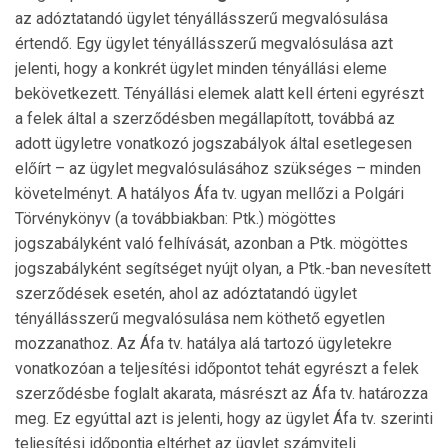
az adóztatandó ügylet tényállásszerű megvalósulása
értendő. Egy ügylet tényállásszerű megvalósulása azt
jelenti, hogy a konkrét ügylet minden tényállási eleme
bekövetkezett. Tényállási elemek alatt kell érteni egyrészt
a felek által a szerződésben megállapított, továbbá az
adott ügyletre vonatkozó jogszabályok által esetlegesen
előírt – az ügylet megvalósulásához szükséges – minden
követelményt. A hatályos Áfa tv. ugyan mellőzi a Polgári
Törvénykönyv (a továbbiakban: Ptk.) mögöttes
jogszabályként való felhívását, azonban a Ptk. mögöttes
jogszabályként segítséget nyújt olyan, a Ptk.-ban nevesített
szerződések esetén, ahol az adóztatandó ügylet
tényállásszerű megvalósulása nem köthető egyetlen
mozzanathoz. Az Áfa tv. hatálya alá tartozó ügyletekre
vonatkozóan a teljesítési időpontot tehát egyrészt a felek
szerződésbe foglalt akarata, másrészt az Áfa tv. határozza
meg. Ez egyúttal azt is jelenti, hogy az ügylet Áfa tv. szerinti
teljesítési időpontja eltérhet az ügylet számviteli