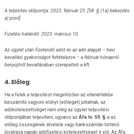
A teljesítés időpontja: 2023. február 25. [58. § (1a) bekezdés
a) pont]
Fizetési határidő: 2023. március 10.
Az ügylet után fizetendő adót és az adó alapját – havi
bevallási gyakoriságot feltételezve – a február hónapról
benyújtott bevallásában szerepelteti a kft.
4.
Előleg
Ha a felek a teljesítést megelőzően az ellenértékbe
beszámító vagyoni előnyt (előleget) juttatnak, az
adókötelezettséget nem elég az ügylet teljesítési
időpontjában teljesíteni, ugyanis az
Áfa tv. 59. §
-a az
előleg összegének átvétele vagy bankszámlán történő
jóváírása napján adófizetési kötelezettséget ír elő. Az Áfa