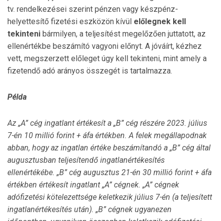
tv. rendelkezései szerint pénzen vagy készpénz-
helyettesítő fizetési eszközön kívül
előlegnek kell
tekinteni
bármilyen, a teljesítést megelőzően juttatott, az
ellenértékbe beszámító vagyoni előnyt. A jóváírt, kézhez
vett, megszerzett előleget úgy kell tekinteni, mint amely a
fizetendő adó arányos összegét is tartalmazza.
Példa
Az „A” cég ingatlant értékesít a „B” cég részére 2023. július
7-én 10 millió forint + áfa értékben. A felek megállapodnak
abban, hogy az ingatlan értéke beszámítandó a „B” cég által
augusztusban teljesítendő ingatlanértékesítés
ellenértékébe. „B” cég augusztus 21-én 30 millió forint + áfa
értékben értékesít ingatlant „A” cégnek. „A” cégnek
adófizetési kötelezettsége keletkezik július 7-én (a teljesített
ingatlanértékesítés után). „B” cégnek ugyanezen