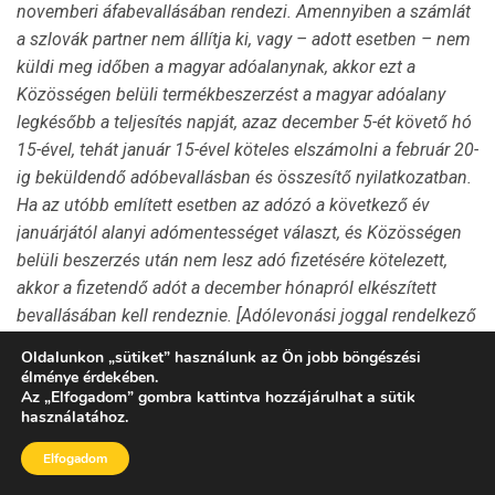
novemberi áfabevallásában rendezi. Amennyiben a számlát
a szlovák partner nem állítja ki, vagy – adott esetben – nem
küldi meg időben a magyar adóalanynak, akkor ezt a
Közösségen belüli termékbeszerzést a magyar adóalany
legkésőbb a teljesítés napját, azaz december 5-ét követő hó
15-ével, tehát január 15-ével köteles elszámolni a február 20-
ig beküldendő adóbevallásban és összesítő nyilatkozatban.
Ha az utóbb említett esetben az adózó a következő év
januárjától alanyi adómentességet választ, és Közösségen
belüli beszerzés után nem lesz adó fizetésére kötelezett,
akkor a fizetendő adót a december hónapról elkészített
bevallásában kell rendeznie. [Adólevonási joggal rendelkező
adózó esetében figyelemmel kell lenni arra, hogy az Áfa tv.
Oldalunkon
„
sütiket
”
használunk az Ön jobb böngészési
127. § (1) bekezdés ba) alpontja alapján Közösségen belüli
élménye érdekében.
Az
„
Elfogadom
”
gombra kattintva hozzájárulhat a sütik
beszerzés esetén az adólevonási jog gyakorlásának
használatához.
feltétele, hogy az adózó személyes rendelkezésére álljon a
nevére kiállított, ügylet teljesítését tanúsító számla.]
Elfogadom