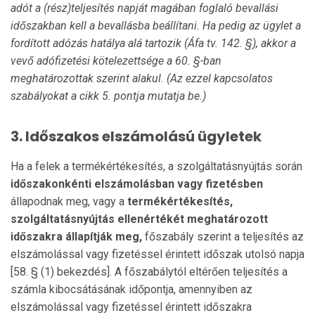
adót a (rész)teljesítés napját magában foglaló bevallási
időszakban kell a bevallásba beállítani.
Ha pedig az ügylet a
fordított adózás hatálya alá tartozik (Áfa tv. 142. §), akkor a
vevő adófizetési kötelezettsége a 60. §-ban
meghatározottak szerint alakul. (Az ezzel kapcsolatos
szabályokat a cikk 5. pontja mutatja be.)
3.
Időszakos elszámolású ügyletek
Ha a felek a termékértékesítés, a szolgáltatásnyújtás során
időszakonkénti elszámolásban vagy fizetésben
állapodnak meg, vagy a
termékértékesítés,
szolgáltatásnyújtás ellenértékét
meghatározott
időszakra állapítják meg,
főszabály szerint a teljesítés az
elszámolással vagy fizetéssel érintett időszak utolsó napja
[58. § (1) bekezdés]. A főszabálytól eltérően teljesítés a
számla kibocsátásának időpontja, amennyiben az
elszámolással vagy fizetéssel érintett időszakra