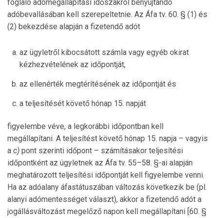
foglaló adómegállapítási időszakról benyújtandó
adóbevallásában kell szerepeltetnie. Az Áfa tv. 60. § (1) és
(2) bekezdése alapján a fizetendő adót
az ügyletről kibocsátott számla vagy egyéb okirat
kézhezvételének az időpontját,
az ellenérték megtérítésének az időpontját és
a teljesítését követő hónap 15. napját
figyelembe véve, a legkorábbi időpontban kell
megállapítani. A teljesítést követő hónap 15. napja – vagyis
a
c)
pont szerinti időpont – számításakor teljesítési
időpontként az ügyletnek az Áfa tv. 55–58. §-ai alapján
meghatározott teljesítési időpontját kell figyelembe venni.
Ha az adóalany áfastátuszában változás következik be (pl.
alanyi adómentességet választ), akkor a fizetendő adót a
jogállásváltozást megelőző napon kell megállapítani [60. §