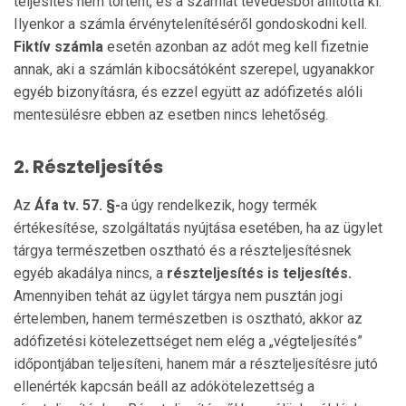
teljesítés nem történt, és a számlát tévedésből állította ki.
Ilyenkor a számla érvénytelenítéséről gondoskodni kell.
Fiktív számla
esetén azonban az adót meg kell fizetnie
annak, aki a számlán kibocsátóként szerepel, ugyanakkor
egyéb bizonyításra, és ezzel együtt az adófizetés alóli
mentesülésre ebben az esetben nincs lehetőség.
2.
Részteljesítés
Az
Áfa tv. 57. §-
a úgy rendelkezik, hogy termék
értékesítése, szolgáltatás nyújtása esetében, ha az ügylet
tárgya természetben osztható és a részteljesítésnek
egyéb akadálya nincs, a
részteljesítés is teljesítés.
Amennyiben tehát az ügylet tárgya nem pusztán jogi
értelemben, hanem természetben is osztható, akkor az
adófizetési kötelezettséget nem elég a „végteljesítés”
időpontjában teljesíteni, hanem már a részteljesítésre jutó
ellenérték kapcsán beáll az adókötelezettség a