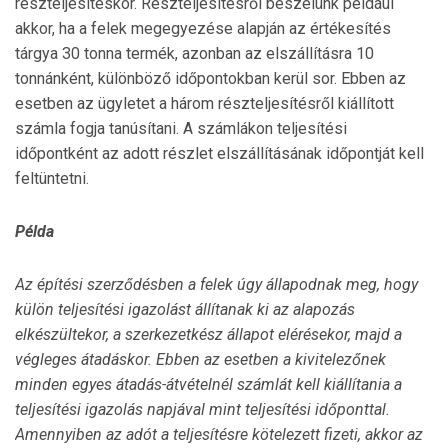
részteljesítéskor. Részteljesítésről beszélünk például
akkor, ha a felek megegyezése alapján az értékesítés
tárgya 30 tonna termék, azonban az elszállításra 10
tonnánként, különböző időpontokban kerül sor. Ebben az
esetben az ügyletet a három részteljesítésről kiállított
számla fogja tanúsítani. A számlákon teljesítési
időpontként az adott részlet elszállításának időpontját kell
feltüntetni.
Példa
Az építési szerződésben a felek úgy állapodnak meg, hogy
külön teljesítési igazolást állítanak ki az alapozás
elkészültekor, a szerkezetkész állapot elérésekor, majd a
végleges átadáskor.
Ebben az esetben a kivitelezőnek
minden egyes átadás-átvételnél számlát kell kiállítania a
teljesítési igazolás napjával mint teljesítési időponttal.
Amennyiben az adót a teljesítésre kötelezett fizeti, akkor az