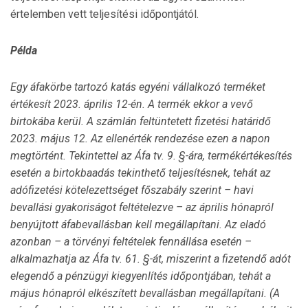
értelemben vett teljesítési időpontjától.
Példa
Egy áfakörbe tartozó katás egyéni vállalkozó terméket
értékesít 2023. április 12-én. A termék ekkor a vevő
birtokába kerül. A számlán feltüntetett fizetési határidő
2023. május 12. Az ellenérték rendezése ezen a napon
megtörtént. Tekintettel az Áfa tv. 9. §-ára, termékértékesítés
esetén a birtokbaadás tekinthető teljesítésnek, tehát az
adófizetési kötelezettséget főszabály szerint – havi
bevallási gyakoriságot feltételezve – az április hónapról
benyújtott áfabevallásban kell megállapítani. Az eladó
azonban – a törvényi feltételek fennállása esetén –
alkalmazhatja az Áfa tv. 61. §-át, miszerint a fizetendő adót
elegendő a pénzügyi kiegyenlítés időpontjában, tehát a
május hónapról elkészített bevallásban megállapítani. (A