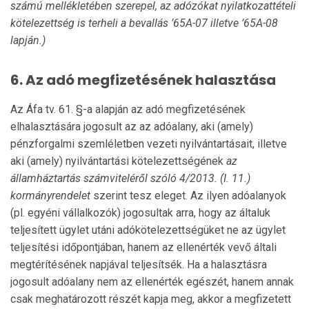
számú mellékletében szerepel, az adózókat nyilatkozattételi
kötelezettség is terheli a bevallás ’65A-07 illetve ’65A-08
lapján.)
6.
Az adó megfizetésének halasztása
Az Áfa tv. 61. §-a alapján az adó megfizetésének
elhalasztására jogosult az az adóalany, aki (amely)
pénzforgalmi szemlélet­ben vezeti nyilvántartásait, illetve
aki (amely) nyilvántartási kötelezettségének
az
államháztartás számviteléről szóló 4/2013. (I. 11.)
kormányrendelet
szerint tesz eleget. Az ilyen adóalanyok
(pl. egyéni vállalkozók) jogosultak arra, hogy az általuk
teljesített ügylet utáni adókötelezettségüket ne az ügylet
teljesítési időpontjában, hanem az ellenérték vevő általi
megtérítésének napjával teljesítsék. Ha a halasztásra
jogosult adóalany nem az ellenérték egészét, hanem annak
csak meghatározott részét kapja meg, akkor a megfizetett