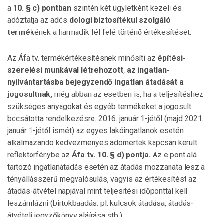
a
10. § c)
pontban
szintén két ügyletként kezeli és
adóztatja az adós
dologi biz­tosítékul szolgáló
termék
ének a harmadik fél felé történő értékesítését.
Az Áfa tv. termékértékesítésnek minősíti az
építési
-
szerelési munkával létrehozott, az ingatlan-
nyilvántartásba bejegyzendő ingatlan átadását a
jogosultnak,
még abban az esetben is, ha a teljesítéshez
szükséges anyagokat és egyéb termékeket a jogosult
bocsátotta rendelkezésre. 2016. január 1-jétől (majd 2021.
január 1-jétől ismét) az egyes lakóingatlanok esetén
alkalmazandó kedvezményes adómérték kapcsán került
reflektorfénybe az
Áfa tv. 10. § d) pontja.
Az e pont alá
tartozó ingatlanátadás esetén az átadás mozzanata lesz a
tényállásszerű meg­valósulás, vagyis az értékesítést az
átadás-átvétel napjával mint teljesítési időponttal kell
leszámlázni (birtokbaadás: pl. kulcsok átadása, átadás-
átvételi jegyzőkönyv aláírása stb.).