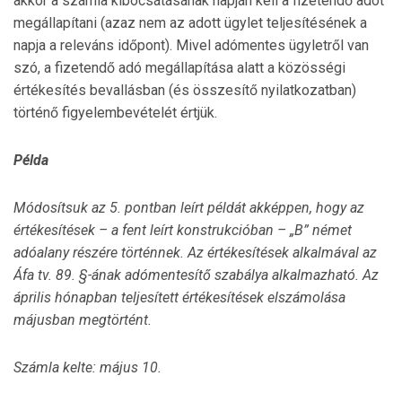
akkor a számla kibocsátásának napján kell a fizetendő adót
megállapítani (azaz nem az adott ügylet teljesítésének a
napja a releváns időpont). Mivel adómentes ügyletről van
szó, a fizetendő adó megállapítása alatt a közösségi
értékesítés bevallásban (és összesítő nyilatkozatban)
történő figyelembevételét értjük.
Példa
Módosítsuk az 5. pontban leírt példát akképpen, hogy az
értékesítések – a fent leírt konstrukcióban – „B” német
adóalany részére történnek. Az értékesítések alkalmával az
Áfa tv. 89. §-ának adómentesítő szabálya alkalmazható.
Az
április hónapban teljesített értékesítések elszámolása
májusban megtörtént.
Számla kelte: május 10.