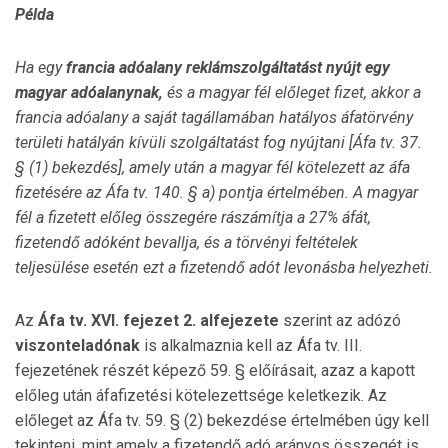
Példa
Ha egy
francia adóalany reklámszolgáltatást nyújt egy
magyar adóalanynak
,
és a magyar fél előleget fizet, akkor a
francia adóalany a saját tagállamában hatályos áfatörvény
területi hatályán kívüli szolgáltatást fog nyújtani [Áfa tv. 37.
§ (1) bekezdés], amely után a magyar fél kötelezett az áfa
fizetésére az Áfa tv. 140. § a) pontja értelmében. A magyar
fél a fizetett előleg összegére rászámítja a 27% áfát,
fizetendő adóként bevallja, és a törvényi feltételek
teljesülése esetén ezt a fizetendő adót levonásba helyezheti.
Az
Áfa tv. XVI. fejezet 2. alfejezete
szerint az adózó
viszonteladónak
is alkalmaznia kell az Áfa tv. III.
fejezetének részét képező 59. § előírásait, azaz a kapott
előleg után áfafizetési kötelezettsége keletkezik. Az
előleget az Áfa tv. 59. § (2) bekezdése értelmében úgy kell
tekinteni, mint amely a fizetendő adó arányos összegét is