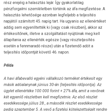
rész erejéig a halasztás lejár. Így gyakorlatilag
pénzforgalmi szemléletben történik az áfa megfizetése. A
halasztás lehetősége azonban legfeljebb a teljesítés
napjától számított 45. napig tart. Ha ugyanis az ellenértéket
addig sem egyenlítették ki (vagy csak részben), akkor az
értékesítőnek, illetve a szolgáltatást nyújtónak meg kell
állapítania az ellenérték egésze (vagy részteljesítés
esetén a fennmaradó része) után a fizetendő adót a
teljesítés időpontját követő 46. napon.
Példa
A havi áfabevalló egyéni vállalkozó terméket értékesít egy
másik adóalanynak június 30-án (teljesítés időpontja). Az
ügylet ellenértéke 100 000 forint + 27% áfa, amit a vevőnek
két egyenlő részletben kell megfizetnie. Az első részlet
esedékessége július 28., a második részlet esedékessége
pedig szeptember 5. A vevő a fizetési kötelezettségét rendre