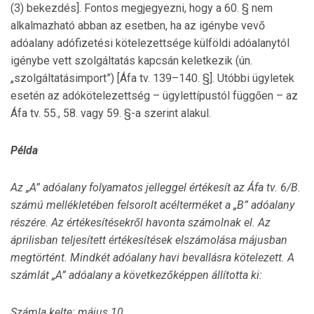
(3) bekezdés]. Fontos megjegyezni, hogy a 60. § nem
alkalmazható abban az esetben, ha az igénybe vevő
adóalany adófizetési kötelezettsége külföldi adóalanytól
igénybe vett szolgáltatás kapcsán keletkezik (ún.
„szolgáltatásimport”) [Áfa tv. 139–140. §]. Utóbbi ügyletek
esetén az adókötelezettség – ügylettípustól függően – az
Áfa tv. 55., 58. vagy 59. §-a szerint alakul.
Példa
Az „A” adóalany folyamatos jelleggel értékesít az Áfa tv. 6/B.
számú mellékletében felsorolt acélterméket a „B” adóalany
részére. Az értékesítésekről havonta számolnak el. Az
áprilisban teljesített értékesítések elszámolása májusban
megtörtént. Mindkét adóalany havi bevallásra kötelezett. A
számlát „A” adóalany a következőképpen állította ki:
Számla kelte: május 10.