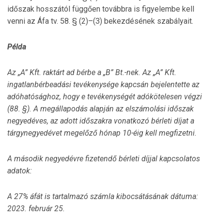
időszak hosszától függően továbbra is figyelembe kell
venni az Áfa tv. 58. § (2)–(3) bekezdésének szabályait.
Példa
Az „A” Kft. raktárt ad bérbe a „B” Bt.-nek. Az „A” Kft.
ingatlanbérbeadási tevékenysége kapcsán bejelentette az
adóhatósághoz, hogy e tevékenységét adókötelesen végzi
(88. §). A megállapodás alapján az elszámolási időszak
negyedéves, az adott időszakra vonatkozó bérleti díjat a
tárgynegyedévet megelőző hónap 10-éig kell megfizetni.
A második negyedévre fizetendő bérleti díjjal kapcsolatos
adatok:
A 27% áfát is tartalmazó számla kibocsátásának dátuma:
2023. február 25.