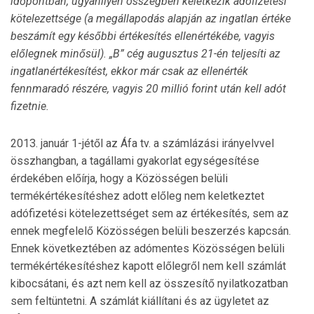
időpontban, ugyanilyen összegben keletkezik adófizetési
kötelezettsége (a megállapodás alapján az ingatlan értéke
beszámít egy későbbi értékesítés ellenértékébe, vagyis
előlegnek minősül). „B” cég augusztus 21-én teljesíti az
ingatlanértékesítést, ekkor már csak az ellenérték
fennmaradó részére, vagyis 20 millió forint után kell adót
fizetnie.
2013. január 1-jétől az Áfa tv. a számlázási irányelvvel
összhangban, a tagállami gyakorlat egységesítése
érdekében előírja, hogy a Közösségen belüli
termékértékesítéshez adott előleg nem keletkeztet
adófizetési kötelezettséget sem az értékesítés, sem az
ennek megfelelő Közösségen belüli beszerzés kapcsán.
Ennek következtében az adómentes Közösségen belüli
termékértékesítéshez kapott előlegről nem kell számlát
kibocsátani, és azt nem kell az összesítő nyilatkozatban
sem feltüntetni. A számlát kiállítani és az ügyletet az