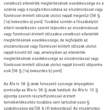
vonatkozó ellenérték megtérítésének esedékessége és a
számla vagy a nyugta kibocsátása az elszámolással vagy
fizetéssel érintett időszak utolsó napját megelőzi [58. §
(1a) bekezdés a) pont]. Továbbá szintén a főszabálytól
eltérő rendelkezés szerint teljesítés az elszámolással
vagy fizetéssel érintett időszakra vonatkozó ellenérték
megtérítésének esedékessége, de legfeljebb az
elszámolással vagy fizetéssel érintett időszak utolsó
napját követő 60. nap, amennyiben az ellenérték
megtérítésének esedékessége az elszámolással vagy
fizetéssel érintett időszak utolsó napját követő időpontra
esik [58. § (1a) bekezdés b) pont].
Az Áfa tv. 58. §-ának felvezető szövege lényegében
pontosítja az Áfa tv. 58. §-ának hatályát. Az Áfa tv. 10. §
a)pontja szerinti részletfizetéssel érintett
termékértékesítés továbbra sem tartozhat ezen §
szabályozása alá [58. § (4) bekezdése]. Az elszámolási