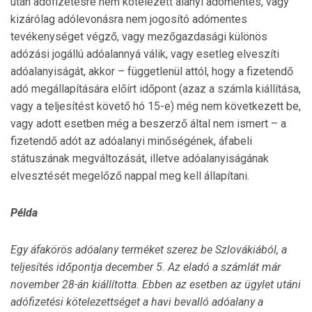
után adófizetésre nem kötelezett alanyi adómentes, vagy
kizárólag adólevonásra nem jogosító adómentes
tevékenységet végző, vagy mezőgazdasági különös
adózási jogállú adóalannyá válik, vagy esetleg elveszíti
adóalanyiságát, akkor – függetlenül attól, hogy a fizetendő
adó megállapítá­sára előírt időpont (azaz a számla kiállítása,
vagy a teljesítést követő hó 15-e) még nem következett be,
vagy adott esetben még a beszerző által nem ismert – a
fizetendő adót az adóalanyi minőségének, áfabeli
státuszának megváltozását, illetve adóalanyiságának
elvesztését megelőző nappal meg kell állapítani.
Példa
Egy áfakörös adóalany terméket szerez be Szlovákiából, a
teljesítés időpontja december 5. Az eladó a számlát már
november 28-án kiállította. Ebben az esetben az ügylet utáni
adófizetési kötelezettséget a havi bevalló adóalany a