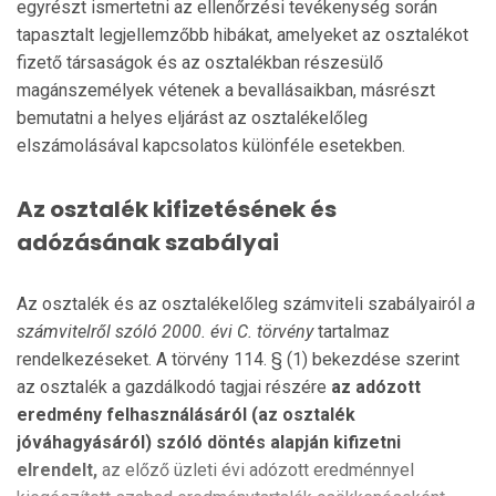
egyrészt ismertetni az ellenőrzési tevékenység során
tapasztalt legjellemzőbb hibákat, amelyeket az osztalékot
fizető társaságok és az osztalékban részesülő
magánszemélyek vétenek a bevallásaikban, másrészt
bemutatni a helyes eljárást az osztalékelőleg
elszámolásával kapcsolatos különféle esetekben.
Az osztalék kifizetésének és
adózásának szabályai
Az osztalék és az osztalékelőleg számviteli szabályairól
a
számvitelről szóló 2000. évi C. törvény
tartalmaz
rendelkezéseket. A törvény 114. § (1) bekezdése szerint
az osztalék a gazdálkodó tagjai részére
az adózott
eredmény felhasználásáról (az osztalék
jóváhagyásáról) szóló döntés alapján kifizetni
elrendelt,
az előző üzleti évi adózott eredménnyel