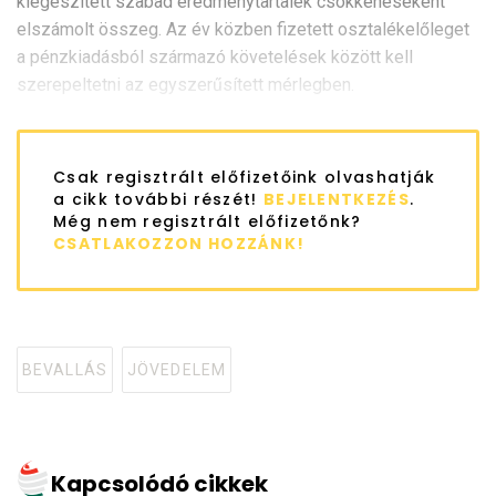
kiegészített szabad eredménytartalék csökkenéseként
elszámolt összeg. Az év közben fizetett osztalékelőleget
a pénzkiadásból származó követelések között kell
szerepeltetni az egyszerűsített mérlegben.
Csak regisztrált előfizetőink olvashatják
a cikk további részét!
BEJELENTKEZÉS
.
Még nem regisztrált előfizetőnk?
CSATLAKOZZON HOZZÁNK!
BEVALLÁS
JÖVEDELEM
Tagged
with
Kapcsolódó cikkek