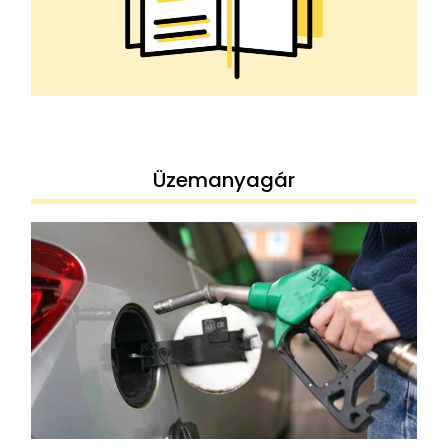
Üzemanyagár