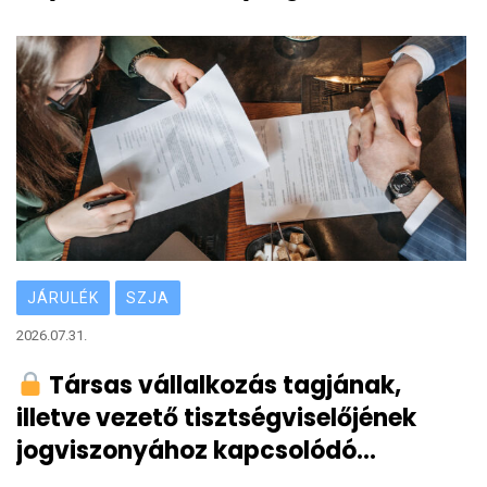
származó vállalkozói bevétele
JÁRULÉK
SZJA
2026.07.31.
Társas vállalkozás tagjának,
illetve vezető tisztségviselőjének
jogviszonyához kapcsolódó
bejelentési, bevallási