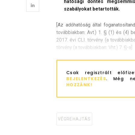
hatósági döntés megsemmisí
szabályokat betartották.
[Az adóhatóság által foganatosítand
továbbiakban: Avt.) 1. § (1) és (4) 
2017. évi CLI. törvény (a továbbiakban
törvény (a továbbiakban: Vht.) 7. §-a]
Csak regisztrált előfiz
BEJELENTKEZÉS
. Még ne
HOZZÁNK!
VÉGREHAJTÁS
Tagged
with