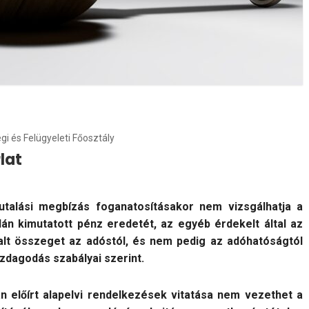
gi és Felügyeleti Főosztály
lat
utalási megbízás foganatosításakor nem vizsgálhatja a
án kimutatott pénz eredetét, az egyéb érdekelt által az
alt összeget az adóstól, és nem pedig az adóhatóságtól
azdagodás szabályai szerint.
n előírt alapelvi rendelkezések vitatása nem vezethet a