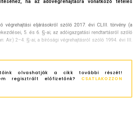
téséhez, ha az adóvégrehajtásra vonatkozó tételes
ó végrehajtási eljárásokról szóló 2017. évi CLIII. törvény (a
bekezdései, 5. és 6. §-ai; az adóigazgatási rendtartásról szóló
: Air.) 2–4. §-ai; a bírósági végrehajtásról szóló 1994. évi III.
etőink olvashatják a cikk további részét!
m regisztrált előfizetőnk?
CSATLAKOZZON