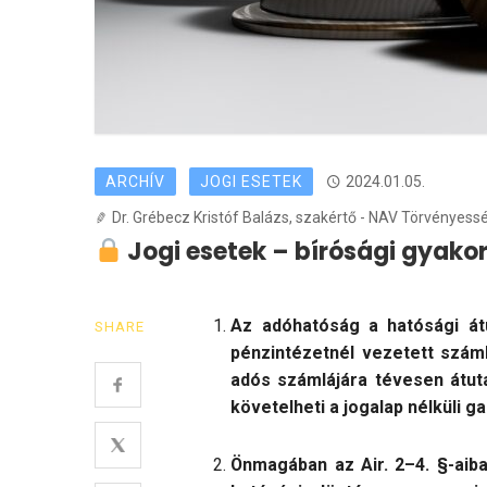
ARCHÍV
JOGI ESETEK
2024.01.05.
Dr. Grébecz Kristóf Balázs, szakértő - NAV Törvényessé
Jogi esetek – bírósági gyakor
Az adóhatóság a hatósági át
SHARE
pénzintézetnél vezetett száml
adós számlájára tévesen átut
követelheti a jogalap nélküli g
Önmagában az Air. 2–4. §-aiba