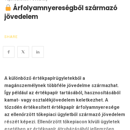
Árfolyamnyereségből származó
jövedelem
SHARE
A különböző értékpapírügyletekből a
magánszemélynek többféle jövedelme származhat.
Így például az értékpapír tartásából, hasznosításából
kamat- vagy osztalékjövedelem keletkezhet. A
tőzsdén értékesített értékpapír árfolyamnyeresége
az ellenőrzött tőkepiaci ügyletből származó jövedelem
részét képezi.
Ellenőrzött tőkepiacon kívüli ügyletek
esetében az értékpapír átruházásából jellemzően