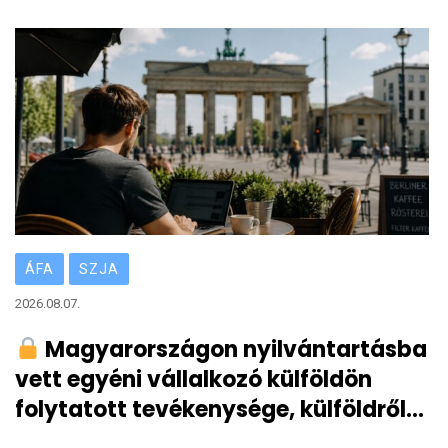
átmeneti 3 eurós vámról?
ÁFA
SZJA
2026.08.07.
Magyarországon nyilvántartásba
vett egyéni vállalkozó külföldön
folytatott tevékenysége, külföldről
származó vállalkozói bevétele