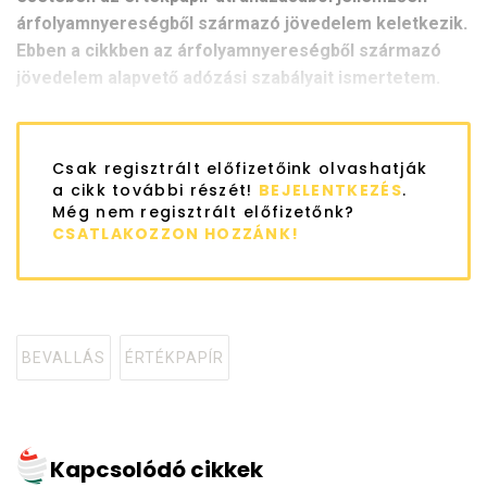
árfolyamnyereségből származó jövedelem keletkezik.
Ebben a cikkben az árfolyamnyereségből származó
jövedelem alapvető adózási szabályait ismertetem.
Csak regisztrált előfizetőink olvashatják
a cikk további részét!
BEJELENTKEZÉS
.
Még nem regisztrált előfizetőnk?
CSATLAKOZZON HOZZÁNK!
BEVALLÁS
ÉRTÉKPAPÍR
Tagged
with
Kapcsolódó cikkek