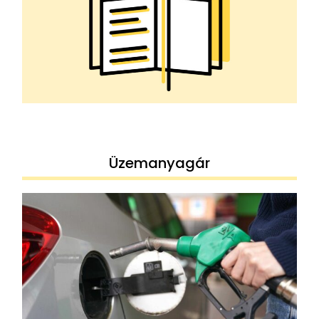
Üzemanyagár