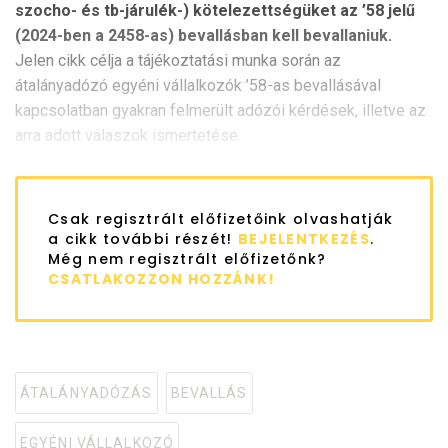
szocho- és tb-járulék-) kötelezettségüket az ’58 jelű
(2024-ben a 2458-as) bevallásban kell bevallaniuk.
Jelen cikk célja a tájékoztatási munka során az
átalányadózó egyéni vállalkozók ’58-as bevallásával
kapcsolatban gyakran felmerült adózói kérdések, illetve az
arra adott válaszok ismertetése.
Csak regisztrált előfizetőink olvashatják
a cikk további részét!
BEJELENTKEZÉS
.
Még nem regisztrált előfizetőnk?
CSATLAKOZZON HOZZÁNK!
ÁTALÁNYADÓZÁS
BEVALLÁS
Tagged
with
EGYÉNI VÁLLALKOZÓ