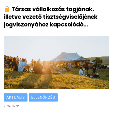
Társas vállalkozás tagjának,
illetve vezető tisztségviselőjének
jogviszonyához kapcsolódó
bejelentési, bevallási
kötelezettségek
AKTUÁLIS
ELLENŐRZÉS
2026.07.31.