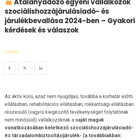
Átalányadózó egyéni vállalkozók
szociálishozzájárulásiadó- és
járulékbevallása 2024-ben – Gyakori
kérdések és válaszok
SHARE
Az aktív korú, azaz nem nyugdíjas, továbbá a korhatár előtti
ellátásban, rehabilitációs ellátásban, rokkantsági ellátásban
részesülő (vagyis kiegészítő tevékenységet folytatónak
nem minősülő) vállalkozóknak a
saját maguk
vonatkozásában
keletkező szociálishozzájárulásiadó-
és társadalombiztosításijárulék- (a továbbiakban: