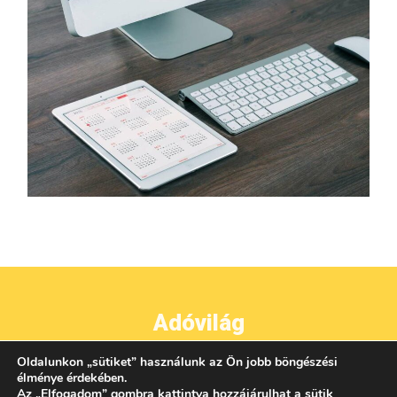
Adóvilág
Oldalunkon
„
sütiket
”
használunk az Ön jobb böngészési
●
●
●
IMPRESSZUM
ADATVÉDELEM
ÁSZF
KAPCSOLAT
élménye érdekében.
Az
„
Elfogadom
”
gombra kattintva hozzájárulhat a sütik