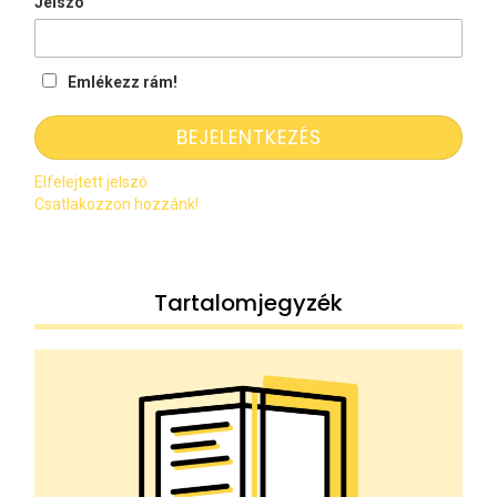
Jelszó
Emlékezz rám!
Elfelejtett jelszó
Csatlakozzon hozzánk!
Tartalomjegyzék