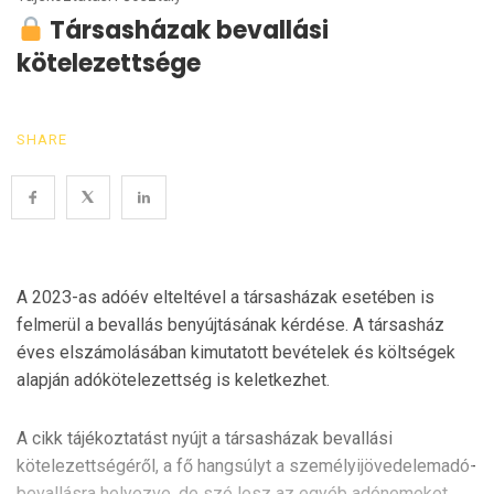
Társasházak bevallási
kötelezettsége
SHARE
A 2023-as adóév elteltével a társasházak esetében is
felmerül a bevallás benyújtásának kérdése. A társasház
éves elszámolásában kimutatott bevételek és költségek
alapján adókötelezettség is keletkezhet.
A cikk tájékoztatást nyújt a társasházak bevallási
kötelezettségéről, a fő hangsúlyt a személyijövedelemadó-
bevallásra helyezve, de szó lesz az egyéb adónemeket