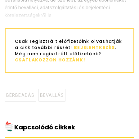
érintő bevallási, adatszolgáltatási és bejelentési
kötelezettségekről is.
Csak regisztrált előfizetőink olvashatják
a cikk további részét!
BEJELENTKEZÉS
.
Még nem regisztrált előfizetőnk?
CSATLAKOZZON HOZZÁNK!
BÉRBEADÁS
BEVALLÁS
Tagged
with
Kapcsolódó cikkek