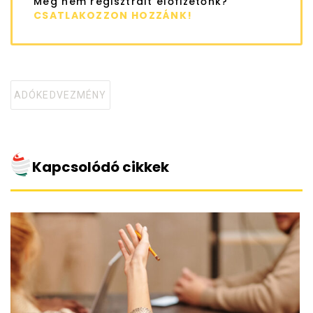
Még nem regisztrált előfizetőnk?
CSATLAKOZZON HOZZÁNK!
ADÓKEDVEZMÉNY
Tagged
with
Kapcsolódó cikkek