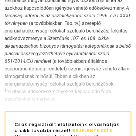
felújítások megvalósításának egyik ösztönzője lehet az
azokhoz kapcsolódóan igénybe vehető adókedvezmény.
A
társasági adóról és az osztalékadóról szóló 1996. évi LXXXI.
törvényben
(a továbbiakban: Tao. tv.) szereplő
energiahatékonysági célokat szolgáló beruházás, felújítás
adókedvezménye
a Szerződés 107. és 108. cikke
alkalmazásában bizonyos támogatási kategóriáknak a belső
piaccal összeegyeztethetővé nyilvánításáról szóló
651/2014/EU rendelet
(a továbbiakban: általános
csoportmentességi rendelet) szerint igénybe vehető állami
támogatásnak minősül. Ebben a cikkben az
energiahatékonysági célokat szolgáló beruházások,
felújítások adókedvezményéhez kapcsolódó főbb
szabályokat ismertetjük.
Csak regisztrált előfizetőink olvashatják
a cikk további részét!
BEJELENTKEZÉS
.