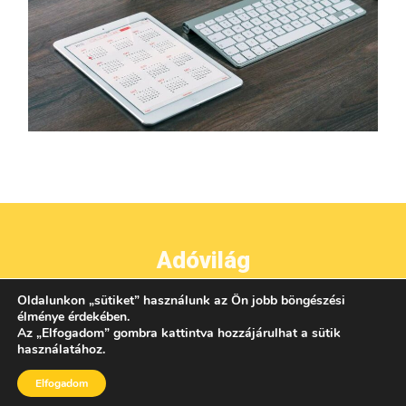
Adóvilág
Oldalunkon
„
sütiket
”
használunk az Ön jobb böngészési
●
●
●
IMPRESSZUM
ADATVÉDELEM
ÁSZF
KAPCSOLAT
élménye érdekében.
Az
„
Elfogadom
”
gombra kattintva hozzájárulhat a sütik
használatához.
Elfogadom
AZ OLDALON TALÁLHATÓ TARTALMAK UTÁNKÖZLÉSE CSAK A KIADÓ ENGEDÉLYÉVEL
LEHETSÉGES!