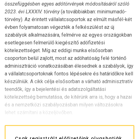
összefüggésben egyes adótörvények módosításáról szóló
2023. évi LXXXIV. törvény
(a továbbiakban: minimumadó-
törvény). Az érintett vállalatcsoportok az elmúlt másfél-két
évben folyamatosan végezték a felkészülést az új
szabályok alkalmazására, felmérve az egyes országokban
esetlegesen felmerülő kiegészítő adófizetési
kötelezettséget. Míg az eddigi munka elsősorban
csoporton belül zajlott, most az adóhatóság felé történő
adminisztráció vonatkozásában élesednek a szabályok, így
a vállalatcsoportoknak fontos lépésekre és határidőkre kell
készülniük. A cikk célja elsősorban a várható adminisztratív
teendők, így a bejelentési és adatszolgáltatási
kötelezettség bemutatása, de kitérünk arra is, hogy a hazai
és a nemzetközi szabályozásban milyen változásokra
lehet számítani a közeljövőben.
Csak regisztrált előfizetőink olvashatják