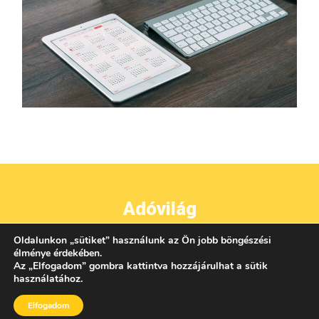
Adóvilág
Oldalunkon
„
sütiket
”
használunk az Ön jobb böngészési
●
●
●
IMPRESSZUM
ADATVÉDELEM
ÁSZF
KAPCSOLAT
élménye érdekében.
Az
„
Elfogadom
”
gombra kattintva hozzájárulhat a sütik
használatához.
Elfogadom
AZ OLDALON TALÁLHATÓ TARTALMAK UTÁNKÖZLÉSE CSAK A KIADÓ ENGEDÉLYÉVEL