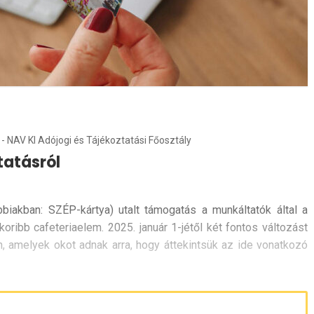
 NAV KI Adójogi és Tájékoztatási Főosztály
tatásról
biakban: SZÉP-kártya) utalt támogatás a munkáltatók által a
oribb cafeteriaelem. 2025. január 1-jétől két fontos változást
n, amelyek okot adnak arra, hogy áttekintsük az ide vonatkozó