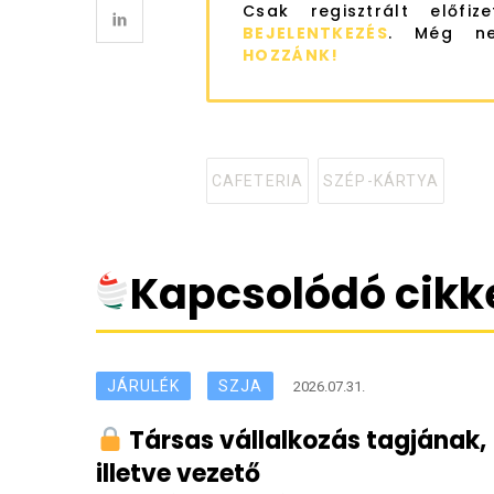
Csak regisztrált előfiz
BEJELENTKEZÉS
. Még ne
HOZZÁNK!
CAFETERIA
SZÉP-KÁRTYA
Tagged
with
Kapcsolódó cikk
JÁRULÉK
SZJA
2026.07.31.
Társas vállalkozás tagjának,
illetve vezető