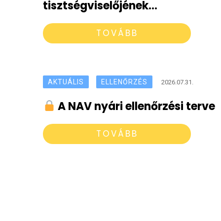
tisztségviselőjének
jogviszonyához kapcsolódó
TOVÁBB
bejelentési, bevallási
kötelezettségek
AKTUÁLIS
ELLENŐRZÉS
2026.07.31.
A NAV nyári ellenőrzési terve
TOVÁBB