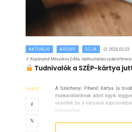
AKTUÁLIS
ARCHÍV
SZJA
2025.02.03.
Kopányiné Mészáros Edda, tájékoztatási szakreferens -
Tudnivalók a SZÉP-kártya jut
A Széchenyi Pihenő Kártya (a továb
SHARE
munkavállalóknak adott egyik leggyak
vezettek be a kártyával kapcsolatba
tudnivalókat.