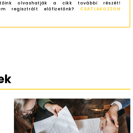
etőink olvashatják a cikk további részét!
m regisztrált előfizetőnk?
CSATLAKOZZON
ek