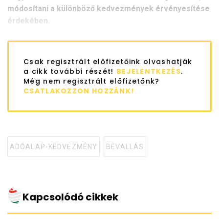
módosítani a különböző kedvezmények érvényesítése
érdekében.
Csak regisztrált előfizetőink olvashatják
a cikk további részét!
BEJELENTKEZÉS
.
Még nem regisztrált előfizetőnk?
CSATLAKOZZON HOZZÁNK!
ADÓALAP-KEDVEZMÉNY
BEVALLÁS
Tagged
with
Kapcsolódó cikkek