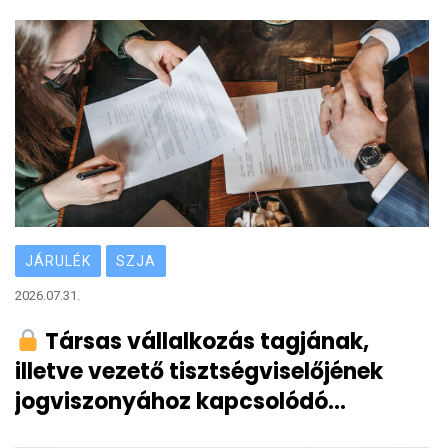
JÁRULÉK
SZJA
2026.07.31.
Társas vállalkozás tagjának,
illetve vezető tisztségviselőjének
jogviszonyához kapcsolódó
bejelentési, bevallási