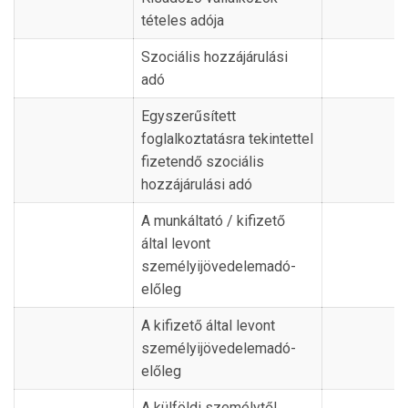
tételes adója
Szociális hozzájárulási
adó
Egyszerűsített
foglalkoztatásra tekintettel
fizetendő szociális
hozzájárulási adó
A munkáltató / kifizető
által levont
személyijövedelemadó-
előleg
A kifizető által levont
személyijövedelemadó-
előleg
A külföldi személytől