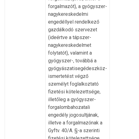
forgalmazót), a gyógyszer-
nagykereskedelmi
engedéllyel rendelkező
gazdálkodó szervezet
(ideértve a tápszer-
nagykereskedelmet
folytatót), valamint a
gyógyszer-, továbbá a
gyógyászatisegédeszköz-
ismertetést végző
személyt foglalkoztató
fizetési kötelezettsége,
illetőleg a gyógyszer-
forgalombahozatali
engedély jogosultjának,
illetve a forgalmazónak a
Gyftv. 40/A. §-a szerinti
fizetési kötelezettsége