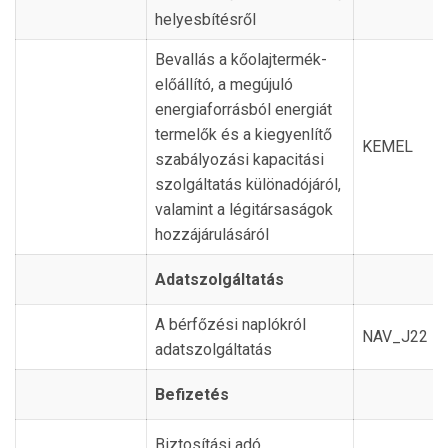
helyesbítésről
Bevallás a kőolajtermék-
előállító, a megújuló
energiaforrásból energiát
termelők és a kiegyenlítő
KEMEL
szabályozási kapacitási
szolgáltatás különadójáról,
valamint a légitársaságok
hozzájárulásáról
Adatszolgáltatás
A bérfőzési naplókról
NAV_J22
adatszolgáltatás
Befizetés
Biztosítási adó