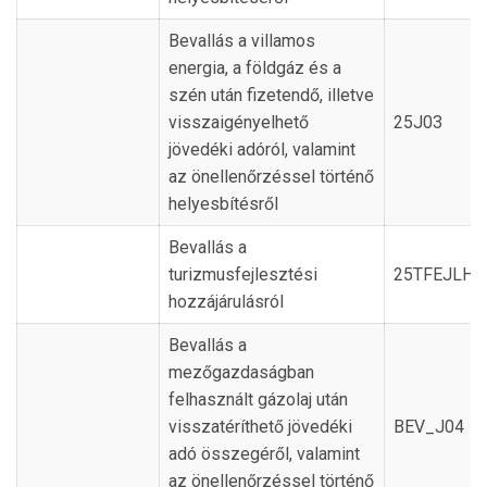
Bevallás a villamos
energia, a földgáz és a
szén után fizetendő, illetve
visszaigényelhető
25J03
jövedéki adóról, valamint
az önellenőrzéssel történő
helyesbítésről
Bevallás a
turizmusfejlesztési
25TFEJLH
hozzájárulásról
Bevallás a
mezőgazdaságban
felhasznált gázolaj után
visszatéríthető jövedéki
BEV_J0
adó összegéről, valamint
az önellenőrzéssel történő