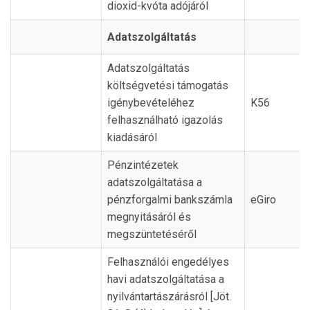
dioxid-kvóta adójáról
Adatszolgáltatás
Adatszolgáltatás
költségvetési támogatás
igénybevételéhez
K56
felhasználható igazolás
kiadásáról
Pénzintézetek
adatszolgáltatása a
pénzforgalmi bankszámla
eGiro
megnyitásáról és
megszüntetéséről
Felhasználói engedélyes
havi adatszolgáltatása a
nyilvántartászárásról [Jöt.