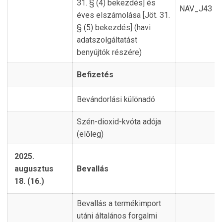
31. § (4) bekezdés] és
NAV_J43
éves elszámolása [Jöt. 31.
§ (5) bekezdés] (havi
adatszolgáltatást
benyújtók részére)
Befizetés
Bevándorlási különadó
Szén-dioxid-kvóta adója
(előleg)
2025.
augusztus
Bevallás
18. (16.)
Bevallás a termékimport
utáni általános forgalmi