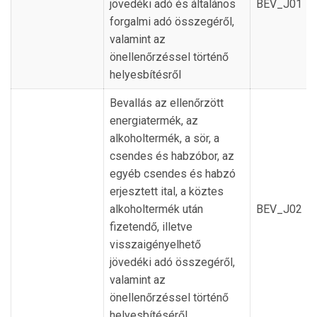
jövedéki adó és általános
BEV_J01
forgalmi adó összegéről,
valamint az
önellenőrzéssel történő
helyesbítésről
Bevallás az ellenőrzött
energiatermék, az
alkoholtermék, a sör, a
csendes és habzóbor, az
egyéb csendes és habzó
erjesztett ital, a köztes
alkoholtermék után
BEV_J02
fizetendő, illetve
visszaigényelhető
jövedéki adó összegéről,
valamint az
önellenőrzéssel történő
helyesbítéséről