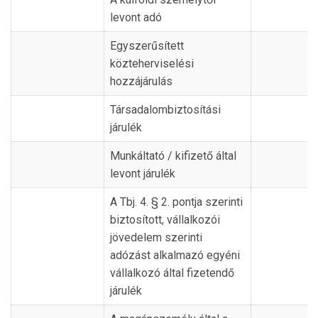
levont adó
Egyszerűsített
közteherviselési
hozzájárulás
Társadalombiztosítási
járulék
Munkáltató / kifizető által
levont járulék
A Tbj. 4. § 2. pontja szerinti
biztosított, vállalkozói
jövedelem szerinti
adózást alkalmazó egyéni
vállalkozó által fizetendő
járulék