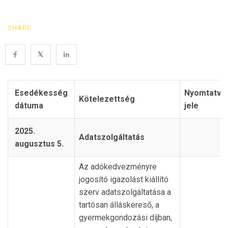
SHARE
Esedékesség
Nyomtatvá
Kötelezettség
dátuma
jele
2025.
Adatszolgáltatás
augusztus 5.
Az adókedvezményre
jogosító igazolást kiállító
szerv adatszolgáltatása a
tartósan álláskereső, a
gyermekgondozási díjban,