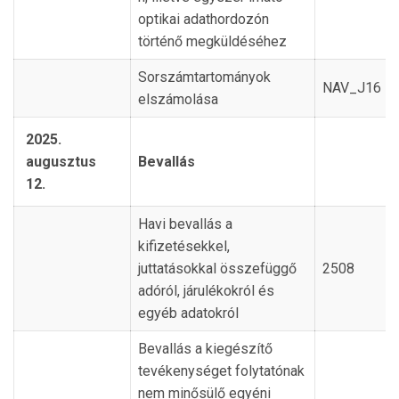
optikai adathordozón
történő megküldéséhez
Sorszámtartományok
NAV_J16
elszámolása
2025.
augusztus
Bevallás
12.
Havi bevallás a
kifizetésekkel,
juttatásokkal összefüggő
2508
adóról, járulékokról és
egyéb adatokról
Bevallás a kiegészítő
tevékenységet folytatónak
nem minősülő egyéni