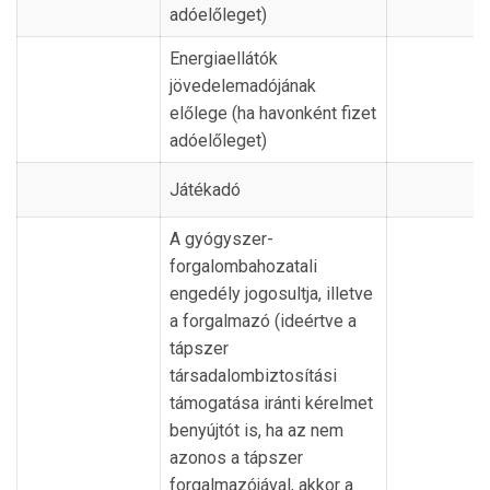
adóelőleget)
Energiaellátók
jövedelemadójának
előlege (ha havonként fizet
adóelőleget)
Játékadó
A gyógyszer-
forgalombahozatali
engedély jogosultja, illetve
a forgalmazó (ideértve a
tápszer
társadalombiztosítási
támogatása iránti kérelmet
benyújtót is, ha az nem
azonos a tápszer
forgalmazójával, akkor a