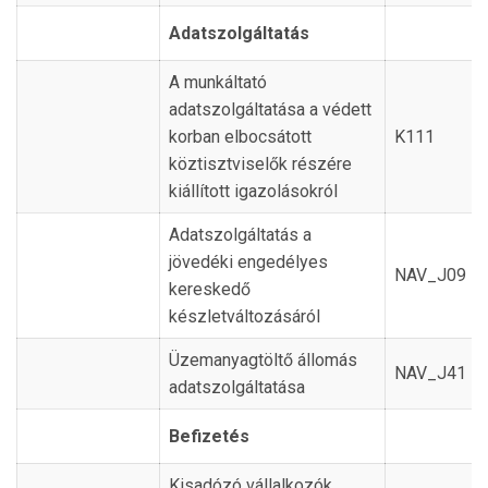
Adatszolgáltatás
A munkáltató
adatszolgáltatása a védett
korban elbocsátott
K111
köztisztviselők részére
kiállított igazolásokról
Adatszolgáltatás a
jövedéki engedélyes
NAV_J09
kereskedő
készletváltozásáról
Üzemanyagtöltő állomás
NAV_J41
adatszolgáltatása
Befizetés
Kisadózó vállalkozók