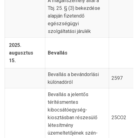
A magánszemély által a
Tbj. 25. § (3) bekezdése
alapján fizetendő
egészségügyi
szolgáltatási járulék
2025.
augusztus
Bevallás
15.
Bevallás a bevándorlási
2597
különadóról
Bevallás a jelentős
térítésmentes
kibocsátóegység-
kiosztásban részesülő
25CO2
létesítmény
üzemeltetőjének szén-