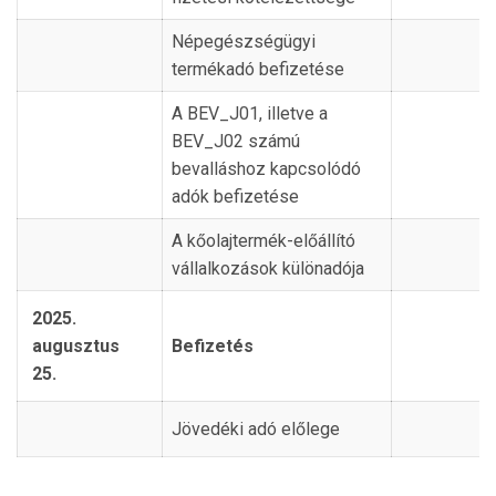
Népegészségügyi
termékadó befizetése
A BEV_J01, illetve a
BEV_J02 számú
bevalláshoz kapcsolódó
adók befizetése
A kőolajtermék-előállító
vállalkozások különadója
2025.
augusztus
Befizetés
25.
Jövedéki adó előlege