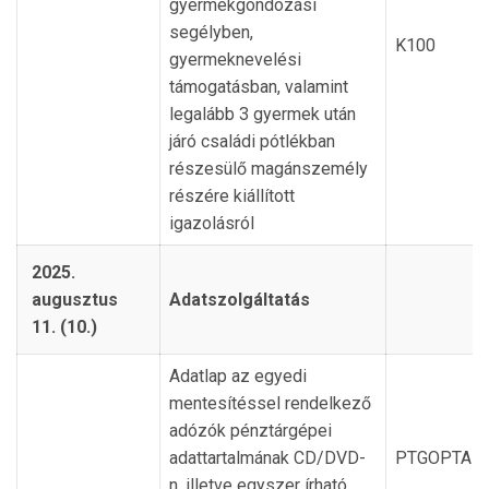
gyermekgondozási
segélyben,
K100
gyermeknevelési
támogatásban, valamint
legalább 3 gyermek után
járó családi pótlékban
részesülő magánszemély
részére kiállított
igazolásról
2025.
augusztus
Adatszolgáltatás
11. (10.)
Adatlap az egyedi
mentesítéssel rendelkező
adózók pénztárgépei
adattartalmának CD/DVD-
PTGOPTA
n, illetve egyszer írható