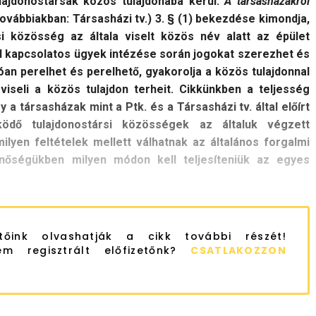
tulajdonostársak közös tulajdonába kerül.
A társasházakról
továbbiakban: Társasházi tv.) 3. § (1) bekezdése kimondja,
si közösség az általa viselt közös név alatt az épület
al kapcsolatos ügyek intézése során jogokat szerezhet és
lóan perelhet és perelhető, gyakorolja a közös tulajdonnal
 viseli a közös tulajdon terheit. Cikkünkben a teljesség
 a társasházak mint a Ptk. és a Társasházi tv. által előírt
ödő tulajdonostársi közösségek az általuk végzett
yen feltételek mellett válhatnak az általános forgalmi
minőségükben milyen módon kell teljesíteniük az egyes
etőink olvashatják a cikk további részét!
m regisztrált előfizetőnk?
CSATLAKOZZON