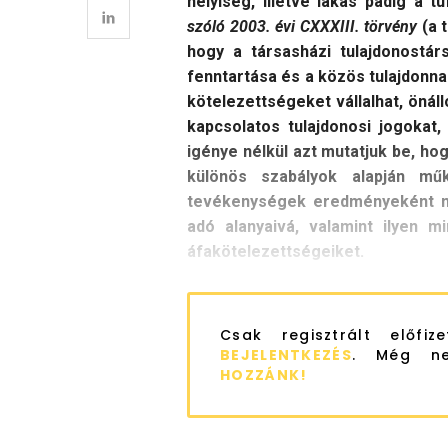
helyiség, illetve lakás padig a 
szóló 2003. évi CXXXIII. törvény
(a 
hogy a
társasházi tulajdonostár
fenntartása és a közös tulajdonn
kötelezettségeket vállalhat, önál
kapcsolatos tulajdonosi jogokat,
igénye nélkül azt mutatjuk be, hogy
különös szabályok alapján műk
tevékenységek eredményeként mil
adó alanyaivá, valamint ilyen 
áfakötelezettségeiket.
Csak regisztrált előfiz
BEJELENTKEZÉS
. Még ne
HOZZÁNK!