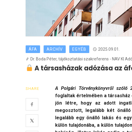
ÁFA
ARCHÍV
EGYÉB
2025.09.01.
Dr. Boda Péter, tájékoztatási szakreferens - NAV KI Ad
A társasházak adózása az á
A Polgári Törvénykönyvről szóló 
SHARE
foglaltak értelmében a társasház
jön létre, hogy az adott ingat
megosztott, legalább két önálló
legalább egy önálló lakás és egy
külön tulajdonába, a külön tulaj