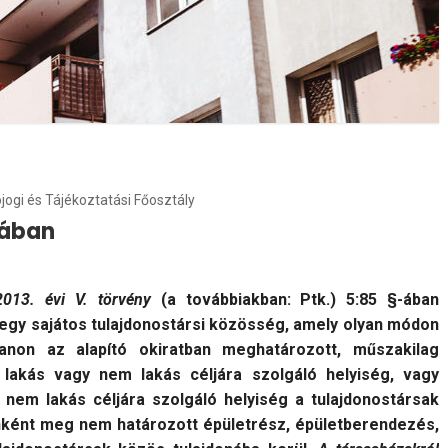
ójogi és Tájékoztatási Főosztály
fában
2013. évi V. törvény
(a továbbiakban: Ptk.) 5:85 §-ában
 egy sajátos tulajdonostársi közösség, amely olyan módon
lanon az alapító okiratban meghatározott, műszakilag
 lakás vagy nem lakás céljára szolgáló helyiség, vagy
 nem lakás céljára szolgáló helyiség a tulajdonostársak
donként meg nem határozott épületrész, épületberendezés,