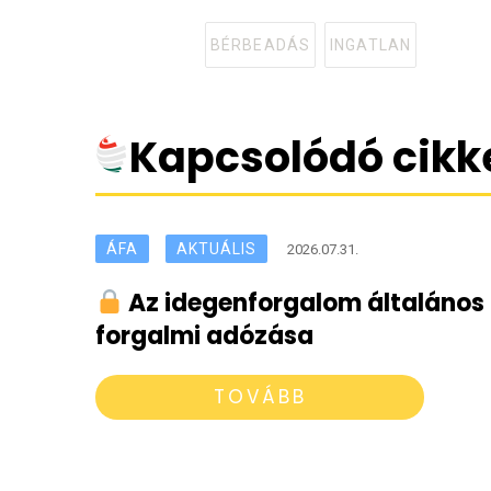
BÉRBEADÁS
INGATLAN
Tagged
with
Kapcsolódó cikk
ÁFA
AKTUÁLIS
2026.07.31.
Az idegenforgalom általános
forgalmi adózása
TOVÁBB