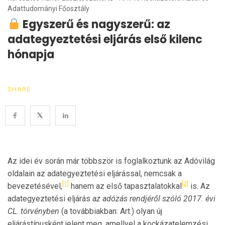
Adattudományi Főosztály
Egyszerű és nagyszerű: az
adategyeztetési eljárás első kilenc
hónapja
SHARE
Az idei év során már többször is foglalkoztunk az Adóvilág
oldalain az adategyeztetési eljárással, nemcsak a
[1]
[2]
bevezetésével,
hanem az első tapasztalatokkal
is. Az
adategyeztetési eljárás
az adózás rendj
é
ről szóló 2017.
é
vi
CL. törv
é
nyben
(a továbbiakban: Art.) olyan új
eljárástípusként jelent meg, amellyel a kockázatelemzési