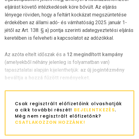
eljárást követő intézkedések köre bővült. Az eljárás
lényege röviden, hogy a feltárt kockázat megszüntetése
érdekében az állami adó- és vámhatóság 2025. január 1-
jétől az Art. 138. § a) pontja szerinti adategyeztetési eljárás
keretében is felveheti a kapcsolatot az adózókkal.
Az azóta eltelt időszak és a
12
megindított kampány
(amelyekből néhány jelenleg is folyamatban van)
tapasztalatai alapján kijelenthetjük:
az új jogint
é
zm
é
ny
beváltja a hozz
á
fűzö
tt rem
é
nyeket.
Csak regisztrált előfizetőink olvashatják
a cikk további részét!
BEJELENTKEZÉS
.
Még nem regisztrált előfizetőnk?
CSATLAKOZZON HOZZÁNK!