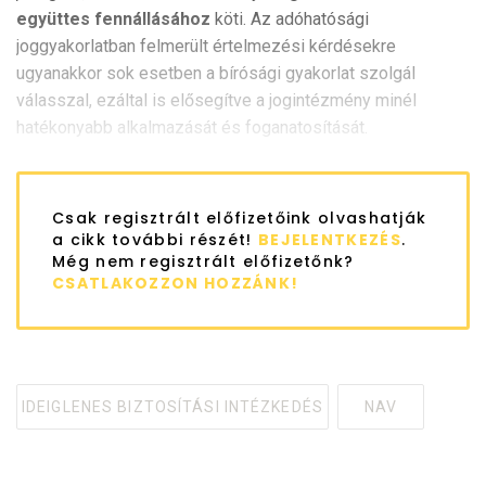
együttes fennállásához
köti. Az adóhatósági
joggyakorlatban felmerült értelmezési kérdésekre
ugyanakkor sok esetben a bírósági gyakorlat szolgál
válasszal, ezáltal is elősegítve a jogintézmény minél
hatékonyabb alkalmazását és foganatosítását.
Csak regisztrált előfizetőink olvashatják
a cikk további részét!
BEJELENTKEZÉS
.
Még nem regisztrált előfizetőnk?
CSATLAKOZZON HOZZÁNK!
IDEIGLENES BIZTOSÍTÁSI INTÉZKEDÉS
NAV
Tagged
with