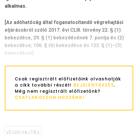
alkalmas.
[A
z
adóhatóság által foganatosítandó végrehajtási
eljárásokról szóló 2017. évi CLIII. törvény 22. § (1)
bekezdése,
29. § (1) bekezdésének 7. pontja és (2)
bekezdése
;
106. § (6) bekezdése és
122. § (1)–(3)
bekezdései
]
Csak regisztrált előfizetőink olvashatják
a cikk további részét!
BEJELENTKEZÉS
.
Még nem regisztrált előfizetőnk?
CSATLAKOZZON HOZZÁNK!
VÉGREHAJTÁS
Tagged