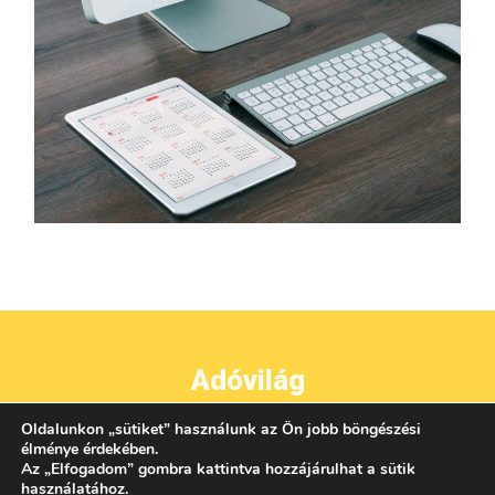
Adóvilág
Oldalunkon
„
sütiket
”
használunk az Ön jobb böngészési
●
●
●
IMPRESSZUM
ADATVÉDELEM
ÁSZF
KAPCSOLAT
élménye érdekében.
Az
„
Elfogadom
”
gombra kattintva hozzájárulhat a sütik
használatához.