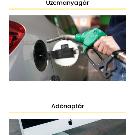
Üzemanyagár
Adónaptár