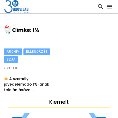
Címke: 1%
ARCHÍV
ELLENŐRZÉS
SZJA
2024.11.05.
A személyi
jövedelemadó 1%-ának
felajánlásával
kapcsolatos vizsgálatok
tapasztalatai
Kiemelt