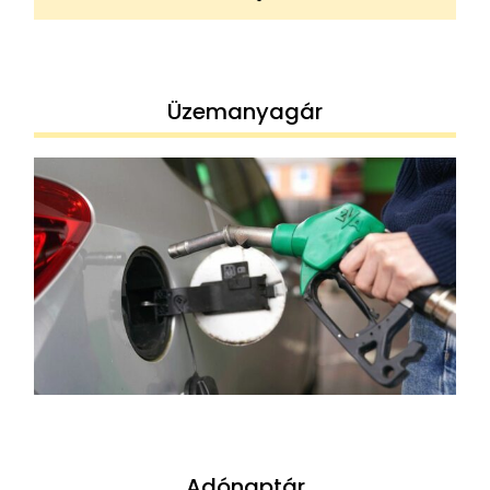
Üzemanyagár
Adónaptár