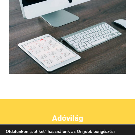
Adóvilág
Oldalunkon
„
sütiket
”
használunk az Ön jobb böngészési
●
●
●
IMPRESSZUM
ADATVÉDELEM
ÁSZF
KAPCSOLAT