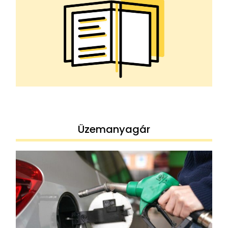
Üzemanyagár