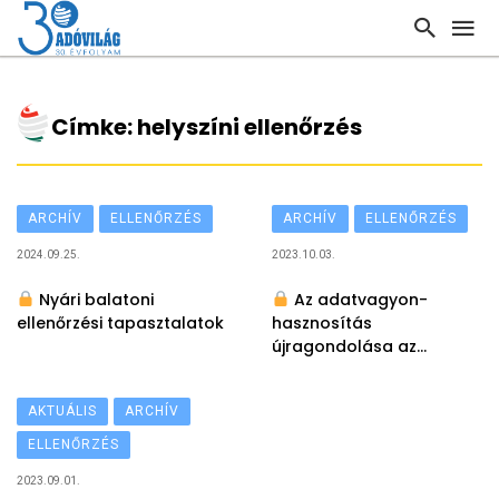
Címke: helyszíni ellenőrzés
ARCHÍV
ELLENŐRZÉS
ARCHÍV
ELLENŐRZÉS
2024.09.25.
2023.10.03.
Nyári balatoni
Az adatvagyon-
ellenőrzési tapasztalatok
hasznosítás
újragondolása az
operatív ellenőrzések
tükrében
AKTUÁLIS
ARCHÍV
ELLENŐRZÉS
2023.09.01.