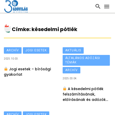
Címke: késedelmi pótlék
ARCHÍV
JOGI ESETEK
AKTUÁLIS
ÁLTALÁNOS ADÓZÁSI
2025.10.03.
TÉMÁK
Jogi esetek – bírósági
ARCHÍV
gyakorlat
2025.03.04.
A késedelmi pótlék
felszámításának,
előírásának és adózók
felé történő közlésének
megújulása
ARCHÍV
JOGI ESETEK