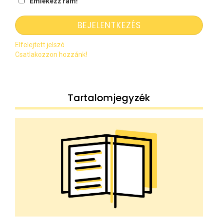
Emlékezz rám!
Elfelejtett jelszó
Csatlakozzon hozzánk!
Tartalomjegyzék