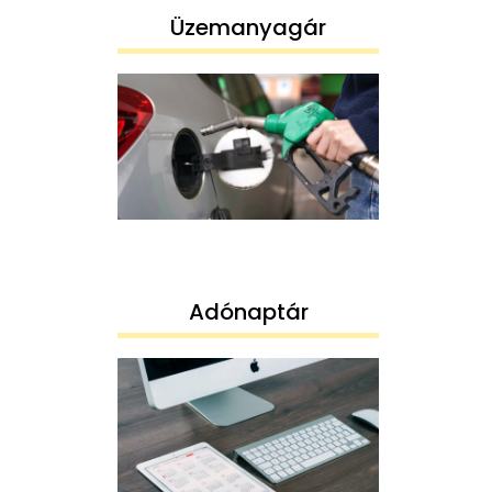
Üzemanyagár
Adónaptár