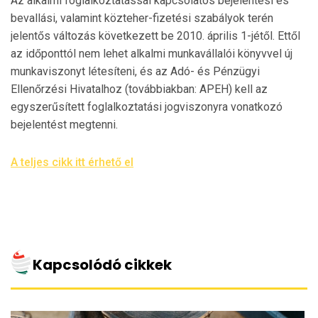
Az alkalmi foglalkoztatással kapcsolatos bejelentési és
bevallási, valamint közteher-fizetési szabályok terén
jelentős változás következett be 2010. április 1-jétől. Ettől
az időponttól nem lehet alkalmi munkavállalói könyvvel új
munkaviszonyt létesíteni, és az Adó- és Pénzügyi
Ellenőrzési Hivatalhoz (továbbiakban: APEH) kell az
egyszerűsített foglalkoztatási jogviszonyra vonatkozó
bejelentést megtenni.
A teljes cikk itt érhető el
Kapcsolódó cikkek