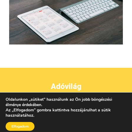
Adóvilág
Oldalunkon
„
sütiket
”
használunk az Ön jobb böngészési
●
●
●
IMPRESSZUM
ADATVÉDELEM
ÁSZF
KAPCSOLAT
élménye érdekében.
Az
„
Elfogadom
”
gombra kattintva hozzájárulhat a sütik
használatához.
Elfogadom
AZ OLDALON TALÁLHATÓ TARTALMAK UTÁNKÖZLÉSE CSAK A KIADÓ ENGEDÉLYÉVEL