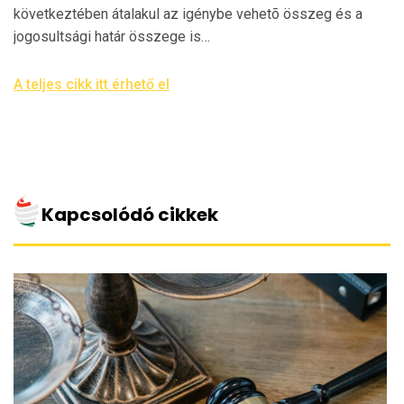
következtében átalakul az igénybe vehetõ összeg és a
jogosultsági határ összege is…
A teljes cikk itt érhető el
Kapcsolódó cikkek