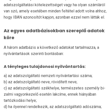
adatszolgáltatási kötelezettséget vagy ha olyan számláról
van szó, amely esetében minden feltétel adott volna ah­hoz,
hogy IBAN azonosítót kapjon, azonban ezzel nem lát­ták el.
Az egyes adatbázisokban szereplő adatok
köre
A három adatbázis a következő adatokat tartalmazza, a
nyil­vántartások szerinti bontásban:
A tényleges tulajdonosi nyilvántartás:
a) az adatszolgáltató nemzeti nyilvántartási száma;
b) az adatszolgáltató neve, rövidített neve;
c) az adatszolgáltató székhelye, természetes személy bi­
zalmi vagyonkezelő esetén lakcíme, ennek hiányában
tartózkodási helye;
d) ha ilyennel rendelkezik, az adatszolgáltató adószáma;