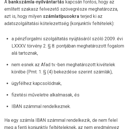
A
bankszámla-nyilvántartás
kapcsán fontos, hogy az
említett szakasz felvezető szövegrésze meg­ha­tá­rozza,
azt is, hogy milyen
számlatípusokra
ter­jed ki az
adatszolgáltatási kötelezettség (konjunktív feltételek):
a pénzforgalmi szolgáltatás nyújtásáról szóló 2009. évi
LXXXV. törvény 2. § 8. pontjában meghatározott fogalom
alá tartoznak,
nem esnek az Afad tv.-ben meghatározott kivételek
körébe (Pmt. 1. § (4) bekezdése szerint számlák),
ügyfélhez kapcsolódnak,
fizetési műveletre alkalmasak, és
IBAN számmal rendelkeznek.
Ha egy számla IBAN számmal rendelkezik, de nem felel
meg a fenti konjunktív feltételeknek, az nem eredményez