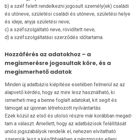
b) a széf felett rendelkezni jogosult személy(ek) családi
és utóneve, születési családi és utóneve, születési helye
és ideje, anyja születési neve;
c) a széfszolgáltató neve, rövidített neve;
d) a széfszolgáltatási szerződés időtartama.
Hozzáférés az adatokhoz – a
megismerésre jogosultak köre, és a
megismerhető adatok
Minden új adatbázis kiépítése esetében felmerül az az
alapvető kérdés, hogy az mire lesz használható, ki
ismerheti meg a benne foglalt adatokat, kit segít és
támogat az újon­nan létrehozott nyilvántartás.
Ezek közül az első és utolsó részre már korábban megad­
tam a választ. Amellett, hogy az adatbázisok felállítását
uni­ós jogszabályok rendelik el, nehezen elvitatható
szerepük lesz a későbbiekben a pénzmosás elleni