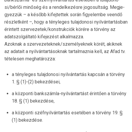
si/bérlői minőség és a rendelke­zés­re jogosultság. Megje­
gyez­zük – a később kifejtettek so­rán figyelembe veendő
részlet­ként –, hogy a tényleges tu­laj­donosi nyilvántartásban
érintett szer­vezetek/kon­struk­ciók körére a törvény az
adatszolgáltató kife­je­zést alkalmazza.
Azoknak a szervezeteknek/személyeknek körét, akik­nek
az adatait a nyilvántartásoknak tartalmaznia kell, az Afad tv.
tételesen meghatározza:
a tényleges tulajdonosi nyilvántartás kapcsán a tör­vény
1. § (1)-(2) bekezdései,
a központi bankszámla-nyilvántartást érintően a tör­vény
18. § (1) bekezdése,
a központi széfnyilvántartás esetében a törvény 19. §
(1) bekezdése.