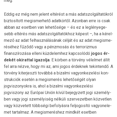
meg.
Eddig ez még nem jelent eltérést a más adatszolgáltatókról
biztosított megismerhető adatkörtől. Azonban erre is csak
abban az esetben van lehetősége – és ez a leg­lénye­ge­
sebb eltérés más adatszolgáltatókhoz képest –, ha a ké­rel­
mező az adat felhasználásának célját és az adat megisme­
réséhez fűződő vagy a pénzmosás és terrorizmus
finanszírozása elleni küzdelemhez kapcsolódó
jogos ér­
dekét ok­irattal igazolja
. E körben a törvény vélelmet állít
fel arra nézve, hogy mi az, ami jogos érdeknek te­kintendő. A
tör­vény kiterjeszti továbbá a bizalmi va­gyon­kezelési kon­
struk­ciók esetén a megismerés lehetőségét olyan
jogviszonyokra is, ahol a bizalmi vagyonkezelési
jogviszony az Európai Unión kívül bejegyzett jogi személy­
ben vagy jogi személyiség nélküli szervezetben közvetlen
vagy közvetett többségi befolyásra feljogosító vagyon­ele­
met tartalmaz. A megismeréshez mindkét esetben