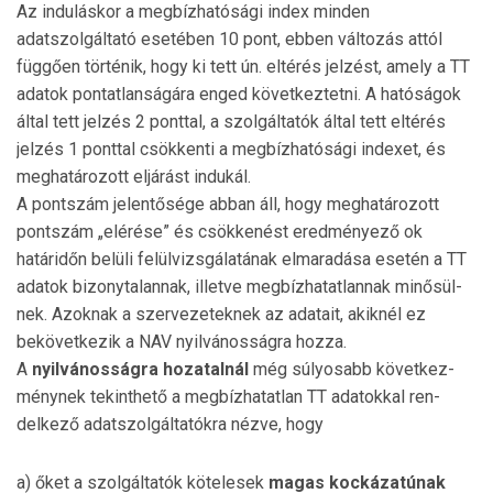
Az induláskor a megbízhatósági index minden
adatszolgáltató esetében 10 pont, ebben változás attól
függően történik, hogy ki tett ún. eltérés jelzést, amely a TT
adatok pontatlanságára enged következtetni. A hatóságok
által tett jelzés 2 ponttal, a szolgáltatók által tett eltérés
jelzés 1 ponttal csökkenti a megbízhatósági indexet, és
meg­hatá­rozott eljárást indukál.
A pontszám jelentősége abban áll, hogy meghatározott
pontszám „elérése” és csökkenést eredményező ok
határidőn belüli felülvizsgálatának elmaradása esetén a TT
adatok bizonytalannak, illetve megbízhatatlannak minősül­
nek. Azoknak a szervezeteknek az adatait, akiknél ez
bekövetkezik a NAV nyilvánosságra hozza.
A
nyilvánosságra hozatalnál
még súlyosabb követ­kez­
ménynek tekinthető a megbízhatatlan TT adatokkal ren­
delkező adatszolgáltatókra nézve, hogy
a) őket a szolgáltatók kötelesek
magas kockázatúnak