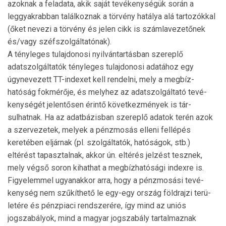
azoknak a feladata, akik saját tevékenységük során a
leggyak­rab­ban találkoznak a törvény hatálya alá tar­tozókkal
(őket nevezi a törvény és jelen cikk is szám­la­vezetőnek
és/vagy széfszolgáltatónak).
A tényleges tulajdonosi nyilvántartásban szereplő
adatszolgáltatók tényleges tulajdonosi adatához egy
úgyne­ve­zett TT-indexet kell rendelni, mely a meg­bíz­
hatóság fokmérője, és melyhez az adatszolgáltató te­vé­
kenységét jelentősen érintő következmények is tár­
sulhatnak. Ha az adatbázisban szereplő adatok terén azok
a szervezetek, melyek a pénzmosás elleni fellépés
keretében eljárnak (pl. szol­gáltatók, hatóságok, stb.)
eltérést tapasz­tal­nak, akkor ún. el­té­rés jelzést tesznek,
mely végső soron ki­hat­hat a megbíz­hatósági indexre is.
Figyelemmel ugyanakkor arra, hogy a pénzmosási tevé­
kenység nem szűkíthető le egy-egy ország földrajzi terü­
letére és pénzpiaci rendszerére, így mind az uniós
jogszabályok, mind a magyar jogszabály tartalmaznak