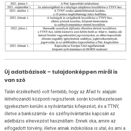
Új adatbázisok – tulajdonképp​en miről is
van szó
Talán érzékelhető volt fentebb, hogy az Afad tv. alapján
létrehozandó központi regiszterek során követ­ke­zetesen
igyekeztem kerülni a nyilvántartás kife­je­zést, és a TTNY,
illetve a bankszámla- és széfnyil­ván­tartás kapcsán az
adatbázis elnevezést használtam. En­nek oka, amire az
elfogadott törvény, illetve annak indokolása is utal, és ami a