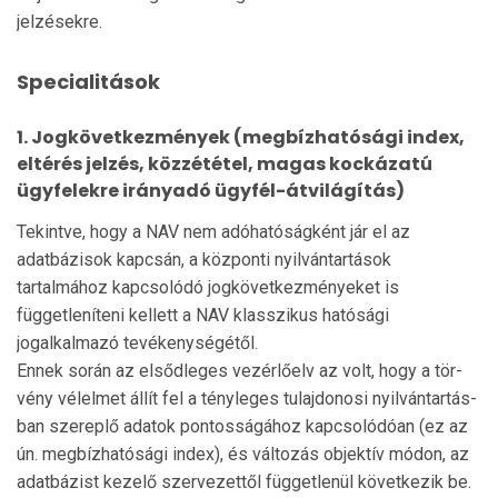
jelzésekre.
Specialitások
1. Jogkövetk​ezmények (megbízhatósági index,
eltérés jelzés, közzététel, magas kockázatú
ügyfelekre irányadó ügyfél-átvilágítás)
Tekintve, hogy a NAV nem adóhatóságként jár el az
adatbázisok kapcsán, a központi nyilvántartások
tartalmához kapcsolódó jogkövetkezményeket is
függetleníteni kellett a NAV klasszikus hatósági
jogalkalmazó tevékenységétől.
Ennek során az elsődleges vezérlőelv az volt, hogy a tör­
vény vélelmet állít fel a tényleges tulajdonosi nyilvántar­tás­
ban szereplő adatok pontosságához kapcsolódóan (ez az
ún. megbízhatósági index), és változás objektív mó­don, az
adatbázist kezelő szervezettől függetlenül követ­ke­zik be.