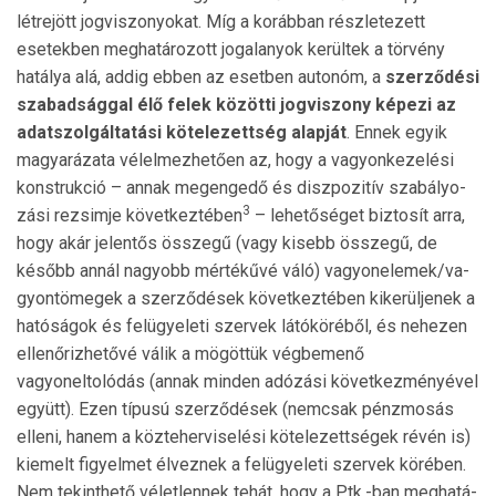
létre­jött jogviszonyokat. Míg a koráb­ban részletezett
esetekben meghatározott jogalanyok kerültek a törvény
hatálya alá, addig ebben az esetben autonóm, a
szerződési
szabad­ság­gal élő fe­lek közötti jogviszony képezi az
adatszolgáltatási kötelezettség alapját
. Ennek egyik
ma­gya­rá­zata vélelmezhetően az, hogy a vagyonkezelési
kon­struk­ció – annak megengedő és diszpozitív szabá­lyo­
3
zási re­zsimje következtében
– lehetőséget biztosít arra,
hogy akár jelentős összegű (vagy kisebb összegű, de
később annál nagyobb mértékűvé váló) vagyonelemek/va­
gyon­tö­me­gek a szerződések követ­kez­tében kikerüljenek a
hatósá­gok és felügyeleti szer­vek látóköréből, és nehezen
ellenőrizhetővé vá­lik a mögöttük végbemenő
vagyoneltolódás (annak min­den adózási következményével
együtt). Ezen tí­pusú szer­ződések (nemcsak pénzmosás
elleni, ha­nem a közteherviselési kötelezettségek révén is)
kiemelt figyelmet élveznek a felügyeleti szervek körében.
Nem tekinthető véletlennek tehát, hogy a Ptk.-ban megha­tá­