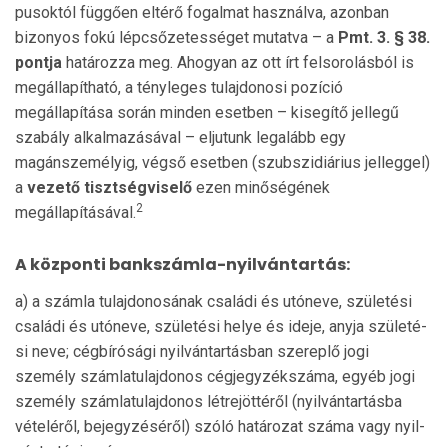
pusoktól függően eltérő fogalmat használva, azonban
bizonyos fokú lépcsőzetességet mutatva – a
Pmt. 3. § 38.
pont­ja
határozza meg. Ahogyan az ott írt felsorolásból is
meg­állapítható, a tényleges tulajdonosi pozíció
megállapítása során minden esetben – kisegítő jellegű
szabály alkalmazásával – eljutunk legalább egy
magánszemélyig, végső eset­ben (szubszidiárius jelleggel)
a
vezető tiszt­ség­viselő
ezen minőségének
2
megállapításával.
A központi bankszámla-nyilvántartás:
a) a számla tulajdonosának családi és utóneve, szü­letési
családi és utóneve, születési helye és ideje, anyja szüle­té­
si neve; cégbírósági nyilvántar­tás­ban szereplő jogi
személy számlatulajdonos cégjegyzékszáma, egyéb jogi
személy számlatulaj­donos létrejöttéről (nyilván­tar­tásba
vételéről, bejegyzéséről) szóló határozat szá­ma vagy nyil­