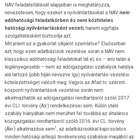
NAV feladatellátását alapjaiban is meghatározza,
nevezetesen, hogy ezeket a nyilvántartásokat a NAV
nem
adóhatósági fela­dat­körben és nem közhiteles
hatósági nyilván­tartásként vezeti
, hanem egyfajta
szolgáltatásként biztosítja azt.
Mit jelent ez a gyakorlat síkjáról szemlélve? Elsősorban
azt, hogy ezen adatbázisok vezetése során a NAV nem
klasszi­kus adóhatósági feladatokat lát el, és – ami talán a
leglényegesebb – nem az adóigazgatási szabályok hatálya
alá tartozó (jobb híján nevezve így) nyilvántartás-vezetési
kötelezettséget valósít meg. Vagyis az Afad tv. szerinti
köz­ponti nyilvántartások vezetése során nem
alkalmazhatók az adóigazgatási rendtartásról szóló 2017.
évi CLI. törvény (Air.) rendelkezései sem. Külön utaló
szabály hiányában nem merülhet fel továbbá az általános
közigazgatási rend­tartásról szóló 2016. évi CL. törvény
1
(Ákr.) alkalmazása sem
, az adatbázisokkal kapcsolatos
minden hatósági jellegű tevékenység szabályai magából az