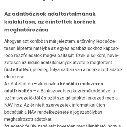
Az adatbázisok adattartalmának
kialakítása, az érintettek körének
meghatározása
Ahogyan azt korábban már jeleztem, a törvény lépcső­ze­
tesen léptette hatályba az egyes adatbázisokhoz kapcso­
ló­dó részfeladatok megvalósítását. Ezek első köre, neve­
ze­te­sen az induló adatállományok átvétele megtörtént
(
ősfel­töltés
), jelenleg folyamatban van a beérkezett adatok
elemzése.
Az ősfeltöltés – akárcsak a
későbbi rendszeres
adatfrissítés
– a Bankszövetség közreműködésével a
szám­la­ve­zetőktől és széfszolgáltatóktól érkezett meg a
NAV-hoz. Az érintett szervezetek informatikai úton
bocsátják a NAV rendelkezésére a jogszabályban
meghatározott adatokat.
Az adatok felülvizsgálatát követően megállapítha­tó, hogy a