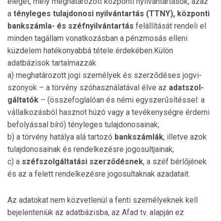
eleget, mely meghatározott központi nyil­ván­tar­tások, azaz
a
tényleges tulajdonosi nyilván­tar­tás (TTNY), központi
bankszámla- és széfnyilván­tar­tás
felállítását rendeli el
minden tagállam vo­nat­kozásban a pénz­mosás elleni
küzdelem hatékonyabbá tétele érde­kében.Külön
adatbázisok tartalmazzák
a) meghatározott jogi személyek és szerződéses jog­vi­
szonyok – a törvény szóhasználatával élve az
adat­szol­
gáltatók
– (összefoglalóan és némi egyszerűsítéssel: a
vállalkozásból hasznot húzó vagy a tevékeny­ség­re érdemi
befolyással bíró) tény­leges tulajdonosainak;
b) a törvény hatálya alá tartozó
bankszámlák
, illetve azok
tulajdonosainak és rendelkezésre jogosultjainak;
c) a
széfszolgáltatási szerződésnek
, a széf bérlőjének
és az a felett rendelkezésre jogosultaknak azadatait.
Az adatokat nem közvetlenül a fenti személyeknek kell
bejelenteniük az adatbázisba, az Afad tv. alapján ez