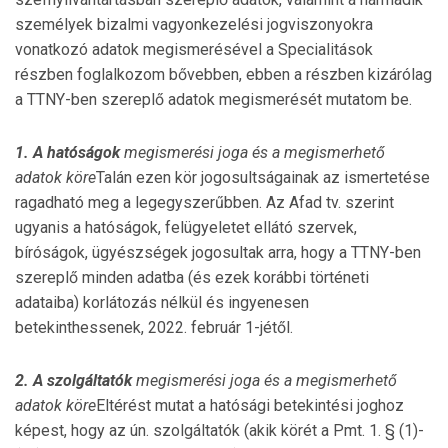
személyek bizalmi vagyonke­ze­lési jog­viszonyokra
vonatkozó adatok megismerésével a Spe­cialitások
részben foglalkozom bővebben, ebben a rész­ben kizárólag
a TTNY-ben szereplő adatok megismerését mu­tatom be.
1. A hatóságok
megismerési joga és a megismerhető
adatok köre
Talán ezen kör jogosultságainak az ismertetése
ragadható meg a legegyszerűbben. Az Afad tv. szerint
ugyanis a hatóságok, felügyeletet ellátó szervek,
bíróságok, ügyészségek jogosultak arra, hogy a TTNY-ben
szereplő minden adatba (és ezek korábbi történeti
adataiba) korlátozás nélkül és ingyenesen
betekinthessenek, 2022. február 1-jétől.
2. A szolgáltatók
megismerési joga és a megismerhető
adatok köre
Eltérést mutat a hatósági betekintési joghoz
képest, hogy az ún. szolgáltatók (akik körét a Pmt. 1. § (1)-