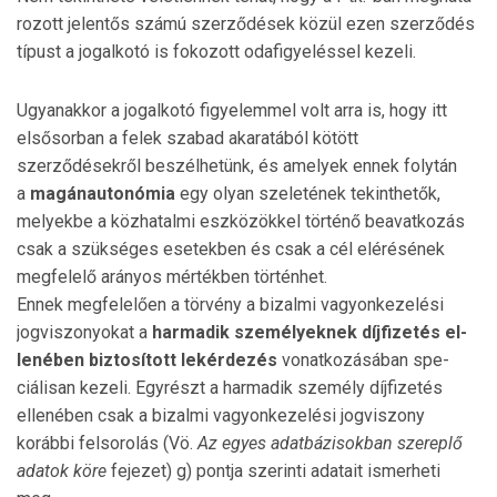
rozott jelentős számú szer­ződések közül ezen szerződés
típust a jogalkotó is fokozott odafigyeléssel kezeli.
Ugyanakkor a jogalkotó figyelemmel volt arra is, hogy itt
elsősorban a felek szabad akaratából kötött
szerződésekről beszélhetünk, és amelyek ennek folytán
a
magánauto­nó­mia
egy olyan szeletének tekinthetők,
melyekbe a közha­talmi eszközökkel történő beavatkozás
csak a szükséges esetekben és csak a cél elérésének
megfelelő arányos mér­tékben történhet.
Ennek megfelelően a törvény a bizalmi vagyonkezelési
jogviszonyokat a
harmadik személyeknek díjfizetés el­
le­nében biztosított lekérdezés
vonatkozásában spe­
ciálisan kezeli. Egyrészt a harmadik személy díjfizetés
ellenében csak a bizalmi vagyonkezelési jogviszony
korábbi felsorolás (Vö.
Az egyes adatbázisokban szereplő
adatok köre
fejezet) g) pontja szerinti adatait ismerheti