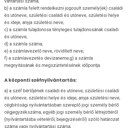
vántartási száma;
b) a számla felett rendelkezni jogosult személy(ek) családi
és utóneve, születési családi és utóneve, születési helye
és ideje, anyja születési neve;
c) a számla tulajdonosa tényleges tulajdonosának családi
és utóneve;
d) a számla száma;
e) a számlavezető neve, rövidített neve;
f) a számlavezetés devizaneme;g) a számla
megnyitásának és megszüntetésének időpontja.
A központi széfnyilvántartás:
a) a széf bérlőjének családi és utóneve, születési családi
és utóneve, születési helye és ideje, anyja szü­letési neve;
cégbírósági nyilvántartásban szerep­lő jogi személy bér­lő
cégjegyzékszáma; egyéb jogi személy bérlő létre­jöttéről
(nyilvántartásba vételéről, bejegyzéséről) szóló határozat
száma vagy nyilvántartási száma;