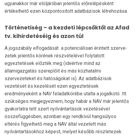
ugyanakkor már elöljáróban jelentős előrelépésként
értékelhető ezen közpon­tosított adatbázisok létre­hozása.
​Történetiség – a kezdeti lépcsőktől az Afad
tv. kihirdetéséig és azon túl
A jogszabály elfogadását a potenciálisan érintett szerve­
zetek jelentős körének részvételével folytatott
egyeztetések előzték meg (ideértve mind az
államigazgatás szereplőit és más közhatalmi
szervezeteket és hatóságokat is). Az adatbázisok
vezetését és kezelését ezen egyeztetések
eredményeként a NAV feladatkörébe utalta a jogalkotó. Itt
szüksé­ges megjegyeznem, hogy habár a NAV már jelentős
gyakorlatra tett szert nyilvántartások vezetésével
összefüg­gésben, azonban egy rendkívül hangsúlyos
eltérés figyelhe­tő meg a NAV által vezetett más
nyilvántartásokhoz képest, melyet később részletezek.