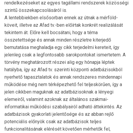
rendel­ke­zéseket az egyes tagállami rendszerek közösségi
szintű összekapcsolásáról is.
A lentebbiekben elsősorban ennek az útnak a mérföld­
köveit, illetve az Afad tv.-ben előírtak konkrét realizálását
tekintem át. Előre kell bocsátani, hogy a téma
összetettsége és annak minden részletre kiterjedő
bemutatása megha­ladja egy cikk terjedelmi kereteit, így
jelenleg csak a leg­fon­tosabb sarokpontokat ismertetem. A
törvény megha­tá­rozott részei alig egy hónapja léptek
hatályba, így az Afad tv. szerinti központi adatbázisokból
nyerhető tapasztala­tok és annak rendszeres mindennapi
működése még nem térké­pez­hető fel teljeskörűen, így a
jelen cikkben ma­guknak az adatbázisoknak a lényegi
elemeiről, valamint azoknak az általános szakmai-
informatikai működési sza­bályairól adható áttekintés. Az
adatbázisok gyakorlati jelentősége és az abban rejlő
potenciális előnyök csak az adatbázisok teljes
funkcionalitásának elérését követően mérhe­tők fel,