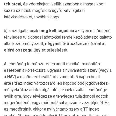
tekinteni
, és végrehajtani velük szemben a magas koc­
kázati szintnek megfelelő ügyfél-átvilágítási
intézkedéseket, továbbá, hogy
b) a szolgáltatónak
meg kell tagadnia
az ilyen minő­sítésű
tényleges tulajdonosi adatokkal rendelkező adat­szolgáltató
által kezdeményezett,
négymillió-öt­százezer forintot
elérő összegű ügylet
teljesítését.
A lehetőség természetesen adott mindkét minő­sítés
esetében a korrekcióra, ugyanis a nyilvántartó szerv (vagyis
a NAV) a minősítés beálltától számított 5 napon belül
értesíti az index változásáról és kap­csolódó jogkö­vet­kez­
ményekről az adatszolgáltatót, akinek ezáltal lehe­tősége
nyílik ar­ra, hogy elvégezze a tényleges tulaj­do­nosi adatok
meg­erősítését vagy módosítását a szám­la­vezetőjénél. Ha
ez megtörténik, akkor a nyilván­tar­tó szerv a TT index
értékét 10 pont­ra módosítja.A TT adatok megerősítése és