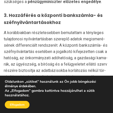
szükséges a
pénz­ügy­miniszter előzetes engedélye
.
3. Hozzáférés a központi bankszámla- és
széfnyilvántartásokhoz
A korábbiakban részletesebben bemutattam a tény­le­ges
tu­lajdonosi nyilvántartásban szereplő adatok meg­isme­ré­
sének differenciált rendszerét. A központi bankszámla- és
széfnyilvántartás esetében a jogalkotó kifejezetten csak a
hatóság, az önkormányzati adóhatóság, a gazdasági ka­ma­
rák, az ügyészség, a bíróság és a felügyeletet ellátó szerv
ré­szére biztosítja az adatbázisokba korlátozás nélkül tör­
ténő betekintés lehe­tőségét nevesíti, de
nem szól sem az
Oldalunkon
„
sütiket
”
használunk az Ön jobb böngészési
adatokat szol­gáltatók
, és – ami első ránézésre lé­nye­ge­
élménye érdekében.
sebb­nek tűnik –
maguknak az érintetteknek a bete­kin­
Az
„
Elfogadom
”
gombra kattintva hozzájárulhat a sütik
használatához.
tési és megismerési
jogáról.
Az Afad. tv. alapján a NAV-nak azt kell biztosítania, hogy
Elfogadom
csupán a jogszabályban nevesített alanyi kör férjen hozzá