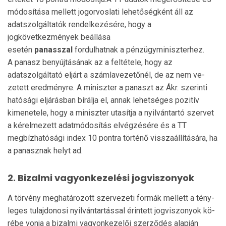
módosítása mellett jogorvoslati lehetőségként áll az
adatszolgáltatók rendel­ke­zé­sé­re, hogy a
jogkövetkezmények beállása
esetén
panasszal
fordulhatnak a pénzügymi­nisz­terhez.
A panasz benyújtásának az a feltétele, hogy az
adatszolgáltató eljárt a számlavezetőnél, de az nem ve­
zetett eredményre. A miniszter a panaszt az Ákr. sze­rinti
hatósági eljárásban bírálja el, annak lehetséges pozitív
kimenetele, hogy a miniszter utasítja a nyil­vántartó szervet
a kérelme­zett adatmódosítás elvégzésére és a TT
megbízhatósági index 10 pontra törté­nő visszaállítására, ha
a panasznak helyt ad.
2. Bizalmi vagyonkezelési jogviszonyok
A törvény meghatározott szervezeti formák mellett a tény­
leges tulajdonosi nyilvántartással érintett jogviszonyok kö­
rébe vonja a bizalmi vagyonkezelői szer­ződés alapján