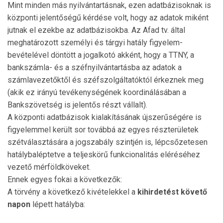
Mint minden más nyilvántartásnak, ezen adatbázisoknak is
központi jelentőségű kérdése volt, hogy az adatok miként
jutnak el ezekbe az adatbázisokba. Az Afad tv. által
meghatározott személyi és tárgyi hatály figye­lem­
bevételével döntött a jogalkotó akként, hogy a TTNY, a
bankszámla- és a széfnyilvántartásba az adatok a
számlavezetőktől és széfszolgáltatóktól érkez­nek meg
(akik ez irányú tevékeny­ségének koordi­ná­lá­sában a
Bankszövetség is jelentős részt vállalt).
A központi adatbázisok kialakításának újszerűsé­gé­re is
figyelemmel került sor továbbá az egyes részte­rületek
szét­választására a jogszabály szintjén is, lép­cső­zetesen
hatály­ba­léptetve a teljeskörű funkcionalitás eléréséhez
vezető mér­földköveket.
Ennek egyes fokai a következők:
A törvény a következő kivételekkel a
kihirdetést kö­­ve­tő
napon
lépett hatályba: