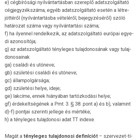
e) cégbírósági nyilvántartásban szereplő adatszolgáltató
cégjegyzékszáma, egyéb adatszolgáltató esetén a létre­
jöttéről (nyilvántartásba vételéről, bejegyzéséről) szóló
határozat száma vagy nyilvántartási száma;
f) ha ilyennel rendelkezik, az adatszolgáltató európai egye­
di azonosítója;
g) az adatszolgáltató tényleges tulajdonosának vagy tulaj­
donosainak
ga) családi és utóneve;
gb) születési családi és utóneve;
gc) állampolgársága;
gd) születési helye, ideje;
ge) lakcíme, ennek hiányában tartózkodási helye;
gf) érdekeltségének a Pmt. 3. § 38. pont a) és b), vala­mint
d)-f) pontjai szerinti jellege és mértéke;
h) a tényleges tulajdonosi adat TT indexe.
Magát a
tényleges tulajdonosi definíciót
– szervezet-tí­