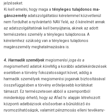
jelzéseket.
Ki kell emelni, hogy maga a
tényleges tulajdo­nos ma­
gánszemély
adatszolgáltatási kérelemmel közvet­le­nül
nem fordulhat a nyilvántartó NAV felé, az ő ké­rel­mét annak
az adatszolgáltatónak kell be­nyúj­tania, akinek az adott
természetes személy a tényleges tulaj­do­nosa. A
kérelemhez szükség van a tény­leges tulajdonos
magánszemély meghatalma­zá­sára is.
4. Harmadik személyek
megismerési joga és a
megismerhető adatok köre
Míg a korábbi adatlekérdezések
esetében a törvény fo­koza­tosságot követ, addig a
harmadik személyek megismerési jogainak biztosításával
összefüggésben a törvény erőteljesebb korlátokat
támaszt. Ez termé­szetesen abból a szem­pontból
mindenképp érhető, hogy az Afad tv. alapján lét­rehozott
központi adatbázisok elsősorban a bűnüldöző és
nyomozóhatóságok, valamint pénzmosás elleni tevékeny­