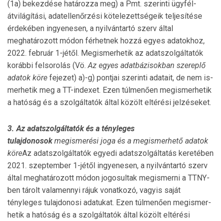
(1a) bekezdése határozza meg) a Pmt. szerinti ügyfél-
átvilágítási, adatel­len­őrzési kötelezettségeik teljesítése
érdekében ingyenesen, a nyilvántartó szerv által
meghatározott módon fér­het­nek hozzá egyes adatokhoz,
2022. február 1-jétől. Meg­ismerhetik az adatszolgáltatók
korábbi felsorolás (Vö.
Az egyes adatbázisokban szereplő
adatok köre
fejezet) a)-g) pontjai szerinti adatait, de nem is­
merhetik meg a TT-indexet. Ezen túlmenően megis­mer­hetik
a hatóság és a szol­gáltatók által közölt eltérési jelzéseket.
3. Az adatszolgáltatók és a tényleges
tulajdonosok
megismerési joga és a megismerhető adatok
köre
Az adatszolgáltatók egyedi adatszolgáltatás kereté­ben
2021. szeptember 1-jétől ingyenesen, a nyilván­tar­tó szerv
által meghatározott módon jogosultak meg­ismerni a TTNY-
ben tárolt valamennyi rájuk vonatkozó, vagyis saját
tényleges tulajdonosi adatukat. Ezen túlmenően megis­mer­
hetik a hatóság és a szolgáltatók által közölt eltérési