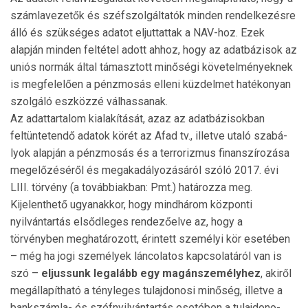
számlavezetők és széfszolgáltatók minden ren­del­kezésre
álló és szükséges adatot eljuttattak a NAV-hoz. Ezek
alapján min­den feltétel adott ahhoz, hogy az adatbázisok az
uniós nor­mák által támasztott minőségi kö­ve­telményeknek
is meg­fe­le­lően a pénz­mo­sás elleni küz­delmet hatékonyan
szolgáló eszközzé vál­has­sanak.
Az adattartalom kialakítását, azaz az adatbázisokban
feltüntetendő adatok körét az Afad tv., illetve utaló sza­bá­
lyok alapján a pénzmosás és a terrorizmus finanszírozása
megelőzéséről és megakadályozásáról szóló 2017. évi
LIII. törvény (a továb­bi­ak­ban: Pmt.) határozza meg.
Kijelenthető ugyanakkor, hogy mindhárom köz­ponti
nyilvántartás elsődleges ren­de­zőelve az, hogy a
törvényben meghatározott, érin­tett személyi kör esetében
– még ha jogi személyek láncolatos kapcsolatáról van is
szó –
eljussunk legalább egy magánsze­mély­hez
, akiről
megálla­pít­ható a tényleges tulajdo­no­si minőség, illetve a
bank­számla- és széfnyilvántartás esetében a tulaj­dono­