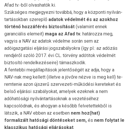
Afad tv.-ből olvas­hatók ki.
Szükséges megjegyezni továbbá, hogy a központi nyil­ván­
tartásokban szereplő
adatok védelmét és az azokhoz
történő hozzáférés biztosítását
(valamint ennek
garanciális elemeit)
maga az Afad tv.
határozza meg,
vagyis a NAV az adatok védelme során sem az
adóigazgatási eljárási jogszabályokra (így pl.: az adózás
rendjéről szó­ló 2017. évi CL. törvény adótitok védelmét
biztosító rendel­kezéseire) támaszkodik.
A fentebbi megállapítások jelentőségét az adja, hogy a
NAV-nak meg kellett (illetve a jövőre nézve is meg kell) te­
remtenie azon újszerű szervezeti-működési kereteket és
bel­ső eljárási szabályokat, amelyek ezeknek a nem
adóhatósági nyilvántartásoknak a vezetéséhez
kapcsolódnak, és ahogyan a később felvetettekből is
látszik, a NAV ebben az esetben
nem hoz(hat)
formalizált hatósági döntéseket sem,
és
nem folytat le
klasszikus hatósági eljárásokat
.