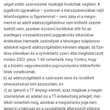
sé­get ellátó szer­vezetek munkáját hivatottak segíteni. A
jogalkotó ugyanakkor – pontosan a transzparenciában rej­lő
le­hetőségekre is figyelemmel – nem zárja el a meg­is­
merést az adott adatszolgáltatóhoz nem köthető szemé­
lyek­től sem, azonban ésszerű korlátokat állít fel az
esetleges visszaélésszerű joggyakorlás elkerülése
érdekében.Harmadik személyek a tényleges tulajdonosi
adatokat egyedi adatszolgáltatási kérelem alapján, díj fi­ze­
tése ellenében és a nyilvántartó szerv által megha­tá­ro­zott
módon 2022. július 1-től ismerhetik meg. Fontos, hogy
a) a bizalmi vagyonkezelési jogviszonyokra többletfel­té­
telek vonatkoznak,
b) az adatszolgáltatót a szervezet neve és rövidített
elnevezésével kell azonosítani, és
c) az igénylő a TT lényegi elemét, azaz magának a ma­gán­
személynek az adatait és a TT-érdekeltség jellegét, mér­
tékét ismerheti meg, azonban a megismerés joga nem
terjed ki a hatóság és a szolgáltatók által közölt elté­rési