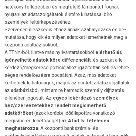
hatékony fellépésben és megfelelő támpontot fognak
nyújtani az adatszolgáltatók életére kihatással bíró
személyek feltérképezéséhez.
Szervesen illeszkedik ehhez annak szabályozása és be­
mu­tatása, hogy kik és milyen adatokat ismerhetnek meg a
központi adatbázisokból.
A TTNY-ből, illetve más nyilvántartásokból
elérhető és
igényelhető adatok köre differenciált
, és azokat a le­
kérdező/megkereső pozíciójához igazítottan kell és lehet­
sé­ges rendelkezésre bocsátani. Azaz, más adatokat
kérhet­nek le hatóságok, maguk az érintett adatszolgáltatók
az adat­bázisból, mint amire harmadik személy díjfizetés
ellenében jogosult. Az
egyes lekérdező személyek­
hez/szer­vezetekhez rendelt megismerhető
adatköröket
(azok korábbi időállapotára vonatkozó
megismerés lehe­tőségét)
az Afad tv. tételesen
meghatározza
. A köz­pon­ti bankszámla- és
széfnyilvántartásban szereplő adatok, valamint a harmadik