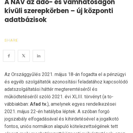
A NAV az adó- és vámhatóságon
kívüli szerepkörben – új központi
adatbázisok
SHARE
Az Országgyűlés 2021. május 18-án fogadta el a pénz­ügyi
és egyéb szolgáltatók azonosítási feladatához kap­csolódó
adat­szolgáltatási háttér megteremtéséről és
működtetéséről szóló 2021. évi XLIII. törvényt (a to­
vábbiakban:
Afad tv.
), amelynek egyes rendelke­zé­sei
2021. május 22-én hatályba léptek. A szóban forgó
jogszabály elfogadásával és kihir­de­té­sével a jogalkotó
fontos, uniós normákon alapuló kötele­zettségének tett