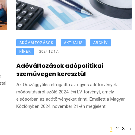
ADÓVÁLTOZÁSOK
AKTUÁLIS
ARCHÍV
HÍREK
2024.12.17.
Adóváltozások adópolitikai
szemüvegen keresztül
k
ztal
Az Országgyűlés elfogadta az egyes adótörvények
módosításáról szóló 2024. évi LV. törvényt, amely
elsősorban az adótörvényeket érinti. Emellett a Magyar
Közlönyben 2024. november 21-én megjelent ...
1
2
3