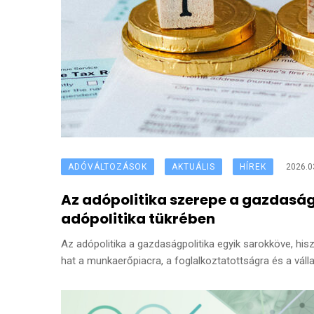
ADÓVÁLTOZÁSOK
AKTUÁLIS
HÍREK
2026.0
Az adópolitika szerepe a gazdaság
adópolitika tükrében
Az adópolitika a gazdaságpolitika egyik sarokköve, his
hat a munkaerőpiacra, a foglalkoztatottságra és a vál