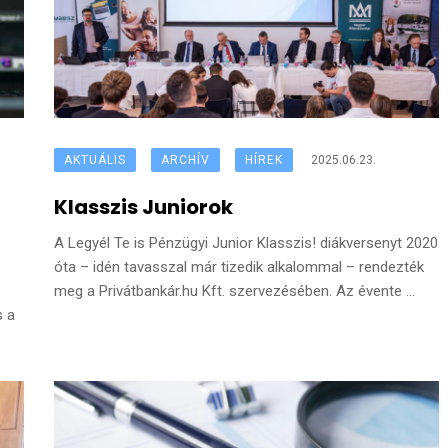
AKTUÁLIS
ARCHÍV
HÍREK
2025.06.23.
Klasszis Juniorok
A Legyél Te is Pénzügyi Junior Klasszis! diákversenyt 2020
óta – idén tavasszal már tizedik alkalommal – rendezték
meg a Privátbankár.hu Kft. szervezésében. Az évente ...
s a