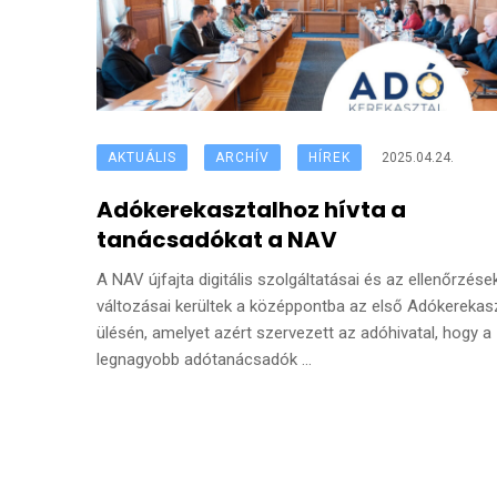
AKTUÁLIS
ARCHÍV
HÍREK
2025.04.24.
Adókerekasztalhoz hívta a
tanácsadókat a NAV
A NAV újfajta digitális szolgáltatásai és az ellenőrzése
változásai kerültek a középpontba az első Adókerekas
ülésén, amelyet azért szervezett az adóhivatal, hogy a
legnagyobb adótanácsadók ...
Posts
navigation