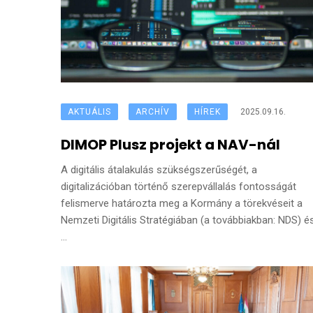
AKTUÁLIS
ARCHÍV
HÍREK
2025.09.16.
DIMOP Plusz projekt a NAV-nál
A digitális átalakulás szükségszerűségét, a
digitalizációban történő szerepvállalás fontosságát
felismerve határozta meg a Kormány a törekvéseit a
Nemzeti Digitális Stratégiában (a továbbiakban: NDS) é
...