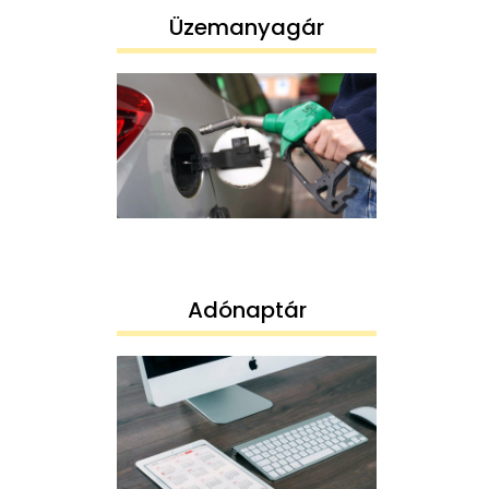
Üzemanyagár
Adónaptár