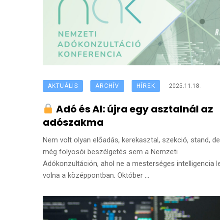
AKTUÁLIS
ARCHÍV
HÍREK
2025.11.18.
Adó és AI: újra egy asztalnál az
adószakma
Nem volt olyan előadás, kerekasztal, szekció, stand, de
még folyosói beszélgetés sem a Nemzeti
Adókonzultáción, ahol ne a mesterséges intelligencia le
volna a középpontban. Október ...