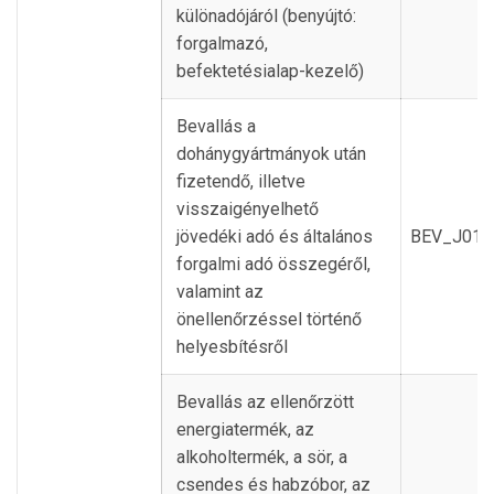
különadójáról (benyújtó:
forgalmazó,
befektetésialap-kezelő)
Bevallás a
dohánygyártmányok után
fizetendő, illetve
visszaigényelhető
jövedéki adó és általános
BEV_J01
forgalmi adó összegéről,
valamint az
önellenőrzéssel történő
helyesbítésről
Bevallás az ellenőrzött
energiatermék, az
alkoholtermék, a sör, a
csendes és habzóbor, az