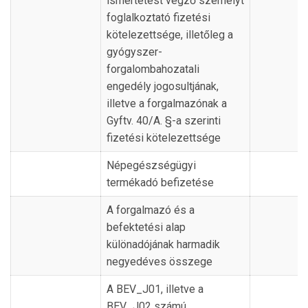
ismertetést végző személyt
foglalkoztató fizetési
kötelezettsége, illetőleg a
gyógyszer-
forgalombahozatali
engedély jogosultjának,
illetve a forgalmazónak a
Gyftv. 40/A. §-a szerinti
fizetési kötelezettsége
Népegészségügyi
termékadó befizetése
A forgalmazó és a
befektetési alap
különadójának harmadik
negyedéves összege
A BEV_J01, illetve a
BEV_J02 számú