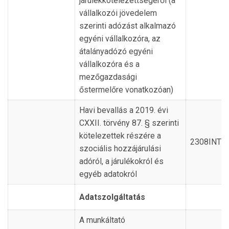
járulékkötelezettségéről (a
vállalkozói jövedelem
szerinti adózást alkalmazó
egyéni vállalkozóra, az
átalányadózó egyéni
vállalkozóra és a
mezőgazdasági
őstermelőre vonatkozóan)
Havi bevallás a 2019. évi
CXXII. törvény 87. § szerinti
kötelezettek részére a
2308INT
szociális hozzájárulási
adóról, a járulékokról és
egyéb adatokról
Adatszolgáltatás
A munkáltató