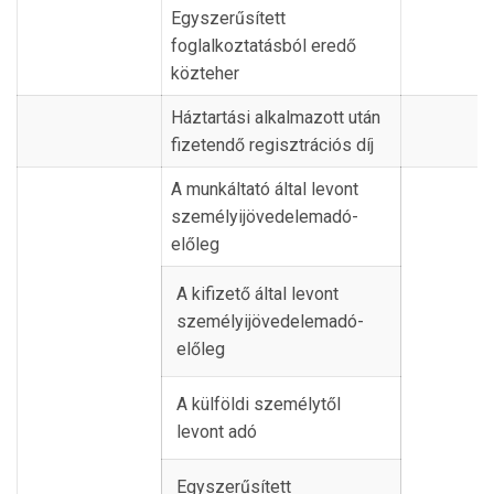
Egyszerűsített
foglalkoztatásból eredő
közteher
Háztartási alkalmazott után
fizetendő regisztrációs díj
A munkáltató által levont
személyijövedelemadó-
előleg
A kifizető által levont
személyijövedelemadó-
előleg
A külföldi személytől
levont adó
Egyszerűsített