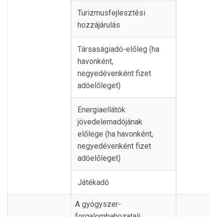
Turizmusfejlesztési
hozzájárulás
Társaságiadó-előleg (ha
havonként,
negyedévenként fizet
adóelőleget)
Energiaellátók
jövedelemadójának
előlege (ha havonként,
negyedévenként fizet
adóelőleget)
Játékadó
A gyógyszer-
forgalombahozatali