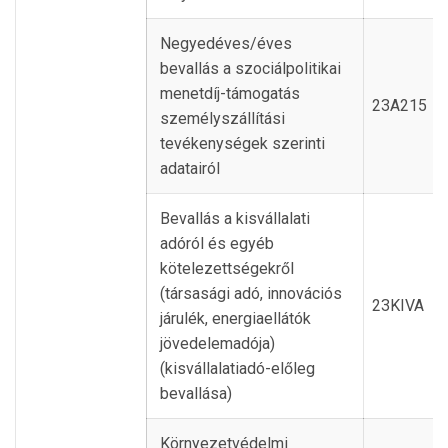
Negyedéves/éves
bevallás a szociálpolitikai
menetdíj-támogatás
23A215
személyszállítási
tevékenységek szerinti
adatairól
Bevallás a kisvállalati
adóról és egyéb
kötelezettségekről
(társasági adó, innovációs
23KIVA
járulék, energiaellátók
jövedelemadója)
(kisvállalatiadó-előleg
bevallása)
Környezetvédelmi