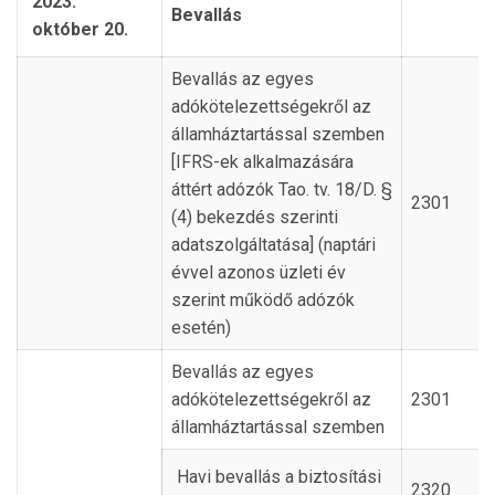
2023.
Bevallás
október 20.
Bevallás az egyes
adókötelezettségekről az
államháztartással szemben
[IFRS-ek alkalmazására
áttért adózók Tao. tv. 18/D. §
2301
(4) bekezdés szerinti
adatszolgáltatása] (naptári
évvel azonos üzleti év
szerint működő adózók
esetén)
Bevallás az egyes
adókötelezettségekről az
2301
államháztartással szemben
Havi bevallás a biztosítási
2320