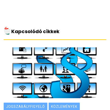
Kapcsolódó cikkek
JOGSZABÁLYFIGYELŐ
KÖZLEMÉNYEK