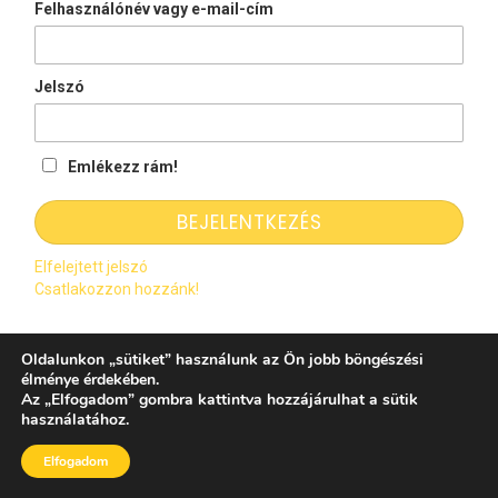
Felhasználónév vagy e-mail-cím
Jelszó
Emlékezz rám!
Elfelejtett jelszó
Csatlakozzon hozzánk!
Oldalunkon
„
sütiket
”
használunk az Ön jobb böngészési
élménye érdekében.
Tartalomjegyzék
Az
„
Elfogadom
”
gombra kattintva hozzájárulhat a sütik
használatához.
Elfogadom