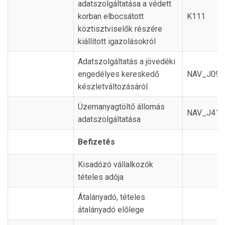
adatszolgáltatása a védett
korban elbocsátott
K111
köztisztviselők részére
kiállított igazolásokról
Adatszolgáltatás a jövedéki
engedélyes kereskedő
NAV_J09
készletváltozásáról
Üzemanyagtöltő állomás
NAV_J41
adatszolgáltatása
Befizetés
Kisadózó vállalkozók
tételes adója
Átalányadó, tételes
átalányadó előlege