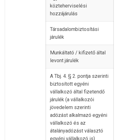
közteherviselési
hozzájárulás
Társadalombiztosítási
járulék
Munkáltató / kifizető által
levont járulék
A Tbj. 4. § 2. pontja szerinti
biztosított egyéni
vállalkozó által fizetendő
járulék (a vállalkozói
jövedelem szerinti
adózást alkalmazó egyéni
vállalkozó és az
átalányadózást választó
egyéni vállalkozó is)