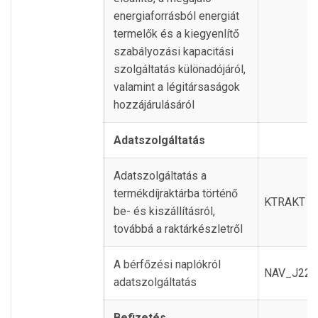
energiaforrásból energiát
termelők és a kiegyenlítő
szabályozási kapacitási
szolgáltatás különadójáról,
valamint a légitársaságok
hozzájárulásáról
Adatszolgáltatás
Adatszolgáltatás a
termékdíjraktárba történő
KTRAKT
be- és kiszállításról,
továbbá a raktárkészletről
A bérfőzési naplókról
NAV_J22
adatszolgáltatás
Befizetés