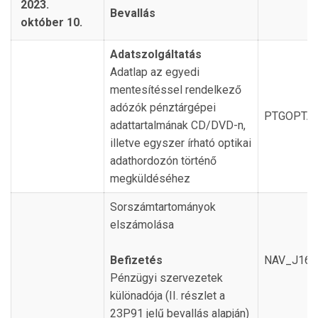
2023.
Bevallás
október 10.
Adatszolgáltatás
Adatlap az egyedi
mentesítéssel rendelkező
adózók pénztárgépei
PTGOPTA
adattartalmának CD/DVD-n,
illetve egyszer írható optikai
adathordozón történő
megküldéséhez
Sorszámtartományok
elszámolása
Befizetés
NAV_J16
Pénzügyi szervezetek
különadója (II. részlet a
23P91 jelű bevallás alapján)