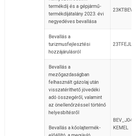
termékdíj és a gépjármű-
23KTBEV
termékdíjátalány 2023. évi
negyedéves bevallása
Bevallás a
turizmusfejlesztési
23TFEJLH
hozzájárulásról
Bevallás a
mezőgazdaságban
felhasznált gázolaj után
visszatéríthető jövedéki
adó összegéről, valamint
az önellenőrzéssel történő
helyesbítésről
BEV_J
Bevallás a kőolajtermék-
KEMEL
előállító, a megújuló