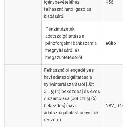
igénybevételéhez
K56
felhasználható igazolás
kiadásáról
Pénzintézetek
adatszolgáltatása a
pénzforgalmi bankszámla
eGiro
megnyitásáról és
megszüntetéséről
Felhasználói engedélyes
havi adatszolgáltatása a
nyilvántartászárásról [Jöt.
31. § (4) bekezdés] és éves
elszámolása [Jöt. 31. § (5)
bekezdés] (havi
NAV_J43
adatszolgáltatást benyújtók
részére)