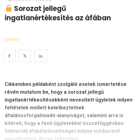
Sorozat jellegű
ingatlanértékesítés az áfában
SHARE
Cikkemben példaként szolgáló esetek ismertetése
révén mutatom be, hogy a sorozat jellegű
ingatlanértékesítésekként nevesített ügyletek milyen
feltételek mellett keletkeztetnek
általánosforgalmiadó-alanyiságot, valamint arra is
kitérek, hogy a fenti ügyletekkel összefüggésben
felmerülő áfakötelezettséget milyen módon kell
megállapítani, illetve teljesíteni.