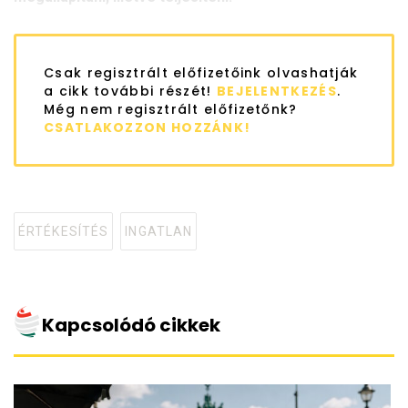
Csak regisztrált előfizetőink olvashatják
a cikk további részét!
BEJELENTKEZÉS
.
Még nem regisztrált előfizetőnk?
CSATLAKOZZON HOZZÁNK!
ÉRTÉKESÍTÉS
INGATLAN
Tagged
with
Kapcsolódó cikkek