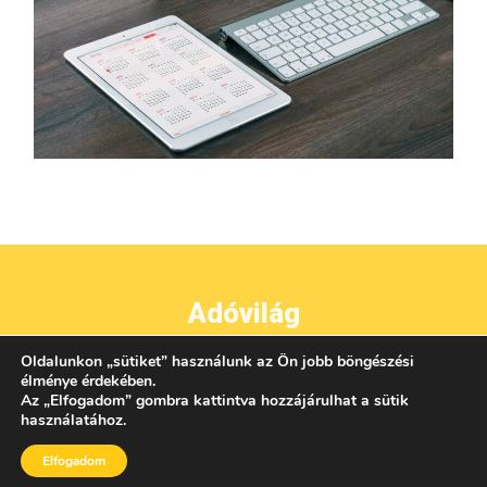
Adóvilág
Oldalunkon
„
sütiket
”
használunk az Ön jobb böngészési
●
●
●
IMPRESSZUM
ADATVÉDELEM
ÁSZF
KAPCSOLAT
élménye érdekében.
Az
„
Elfogadom
”
gombra kattintva hozzájárulhat a sütik
használatához.
Elfogadom
AZ OLDALON TALÁLHATÓ TARTALMAK UTÁNKÖZLÉSE CSAK A KIADÓ ENGEDÉLYÉVEL
LEHETSÉGES!