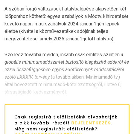
A szóban forgó változások hatálybalépése alapvetően két
időponthoz köthető: egyes szabályok a Módtv. kihirdetését
követő napon, más szabályok 2024. január 1-jén lépnek
életbe (kivétel a közművezetékek adójának teljes
megszüntetése, amely 2025. január 1-jétől hatályos).
Szó lesz továbbá röviden, inkább csak említés szintjén
a
globális minimumadószintet biztosító kiegészítő adókról és
ezzel összefüggésben egyes adótörvények módosításáról
szóló LXXXIV. törvény
(a továbbiakban: Minimumadó tv.)
által bevezetett minimumadó-kötelezettségről, illetve új
társaságiadó-kedvezményről.
Csak regisztrált előfizetőink olvashatják
a cikk további részét!
BEJELENTKEZÉS
.
Még nem regisztrált előfizetőnk?