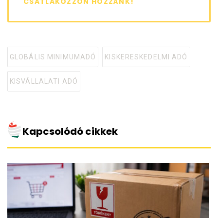
CSATLAKOZZON HOZZÁNK!
GLOBÁLIS MINIMUMADÓ
KISKERESKEDELMI ADÓ
Tagged
with
KISVÁLLALATI ADÓ
Kapcsolódó cikkek