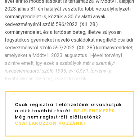
évet érintő módosításokat is tartalmazza. A Módtv1. alapján
2023. július 31-én hatályát vesztette több veszélyhelyzeti
kormányrendelet is, köztük a 30 év alatti anyák
kedvezményéről szóló 596/2022. (XII. 28.)
kormányrendelet, és a tartósan beteg, illetve súlyosan
fogyatékos gyermeket nevelő családokat megillető családi
kedvezményről szóló 597/2022. (XII. 28.) kormányrendelet,
amelyeket a Módtv1. 2023. augusztus 1-jével törvényi
szintre emelt, így ezek a szabályok már
a személyi
jövedelemadóról szóló 1995. évi CXVII. törvény
(a
továbbiakban: Szja tv.) részét képezik.
Csak regisztrált előfizetőink olvashatják
a cikk további részét!
BEJELENTKEZÉS
.
Még nem regisztrált előfizetőnk?
CSATLAKOZZON HOZZÁNK!