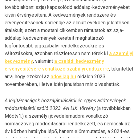
továbbiakban: szja) kapcsolódó adóalap-kedvezményeket
kíván érvényesíteni. A kedvezmények rendszere és
érvényesítésének sorrendje az elmúlt években jelentősen
átalakult, ezért a mostani cikkemben rámutatok az szja-
adóalap-kedvezmények kereteit meghatározó
legfontosabb jogszabályi rendelkezésekre és
változásokra, azonban részletesen nem térek ki
a személyi
kedvezmény
, valamint
a családi kedvezmény
érvényesítésére vonatkozó szabályrendszerre
, tekintettel
arra, hogy ezekről az
adovilag.hu
oldalon 2023
novemberében, illetve idén januárban már olvashattak.
A légitársaságok hozzájárulásáról és egyes adótörvények
módosításáról szóló 2023. évi LIX. törvény
(a továbbiakban:
Módtv1.) a személyi jövedelemadóra vonatkozó
normaszöveg módosításáról rendelkezett, és nemcsak az
év közben hatályba lépő, hanem előremutatóan, a 2024-es