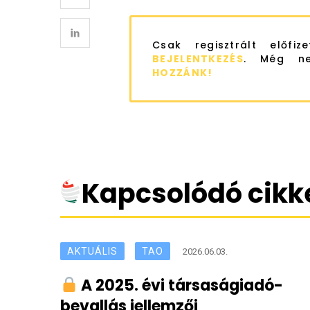
Csak regisztrált előfiz
BEJELENTKEZÉS
. Még ne
HOZZÁNK!
Kapcsolódó cikk
AKTUÁLIS
TAO
2026.06.03.
A 2025. évi társaságiadó-
bevallás jellemzői