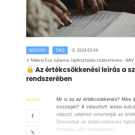
ARCHÍV
TAO
2024.03.04.
Makrai Éva Julianna, tájékoztatási szakreferens - NAV 
Az értékcsökkenési leírás a s
rendszerében
Mi is az az értékcsökkenés? Mire 
SHARE
összegét? A választott leírási kul
választ, valamint ismertetjük az ért
Bemutatjuk az értékcsökkenés fajtáit
társasági adó rendszerében.