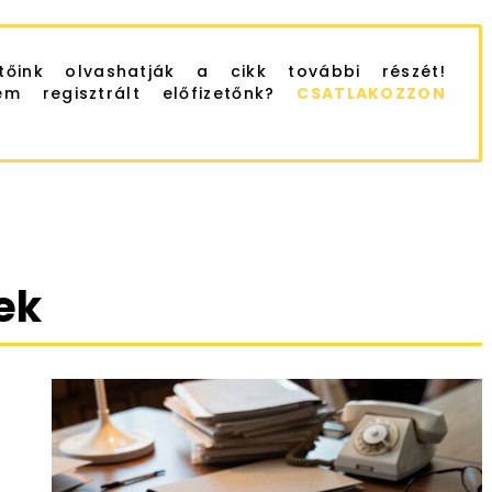
etőink olvashatják a cikk további részét!
m regisztrált előfizetőnk?
CSATLAKOZZON
ek