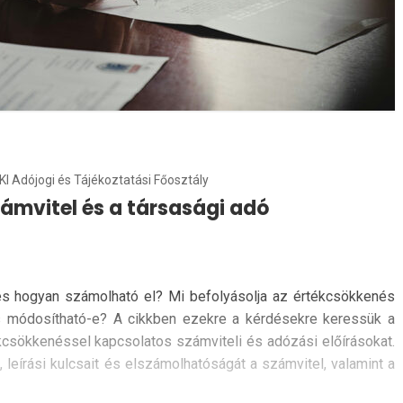
KI Adójogi és Tájékoztatási Főosztály
zámvitel és a társasági adó
és hogyan számolható el? Mi befolyásolja az értékcsökkenés
cs módosítható-e? A cikkben ezekre a kérdésekre keressük a
ékcsökkenéssel kapcsolatos számviteli és adózási előírásokat.
, leírási kulcsait és elszámolhatóságát a számvitel, valamint a