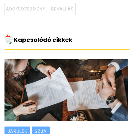
ADÓKEDVEZMÉNY
BEVALLÁS
Tagged
with
Kapcsolódó cikkek
JÁRULÉK
SZJA