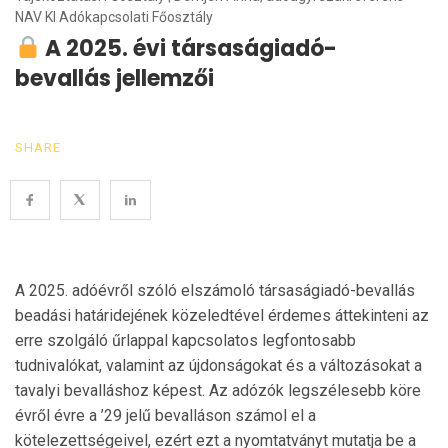
NAV KI Adókapcsolati Főosztály
A 2025. évi társaságiadó-
bevallás jellemzői
SHARE
A 2025. adóévről szóló elszámoló társaságiadó-bevallás
beadási határidejének közeledtével érdemes áttekinteni az
erre szolgáló űrlappal kapcsolatos legfontosabb
tudnivalókat, valamint az újdonságokat és a változásokat a
tavalyi bevalláshoz képest. Az adózók legszélesebb köre
évről évre a ’29 jelű bevalláson számol el a
kötelezettségeivel, ezért ezt a nyomtatványt mutatja be a