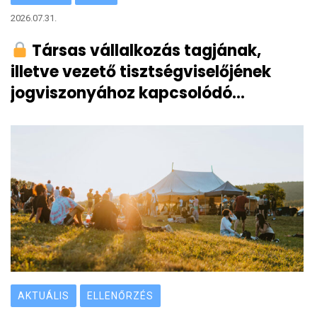
2026.07.31.
Társas vállalkozás tagjának,
illetve vezető tisztségviselőjének
jogviszonyához kapcsolódó
bejelentési, bevallási
kötelezettségek
AKTUÁLIS
ELLENŐRZÉS