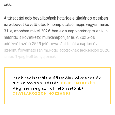
cikk.
A társasági adó bevallásának határideje általános esetben
az adóévet követő ötödik hónap utolsó napja, vagyis május
31-e, azonban mivel 2026-ban ez a nap vasárnapra esik, a
határidő a következő munkanapon jár le. A 2025-ös
adóévről szóló 2529 jelű bevallást tehát a naptári év
szerint, folyamatosan működő adózóknak legkésőbb 2026.
június 1-jéig kell benyújtaniuk.
Csak regisztrált előfizetőink olvashatják
a cikk további részét!
BEJELENTKEZÉS
.
Még nem regisztrált előfizetőnk?
CSATLAKOZZON HOZZÁNK!