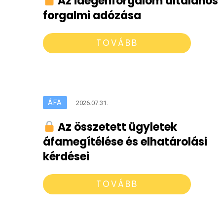
Az idegenforgalom általános
forgalmi adózása
TOVÁBB
ÁFA
2026.07.31.
Az összetett ügyletek
áfamegítélése és elhatárolási
kérdései
TOVÁBB