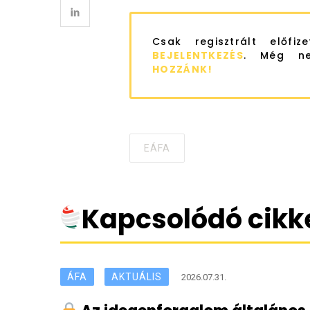
Csak regisztrált előfiz
BEJELENTKEZÉS
. Még ne
HOZZÁNK!
EÁFA
Tagged
with
Kapcsolódó cikk
ÁFA
AKTUÁLIS
2026.07.31.