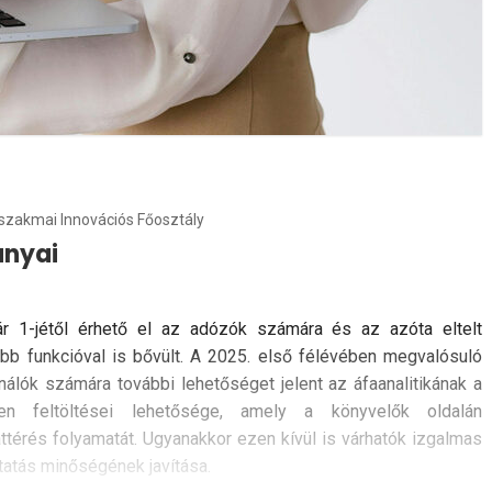
ószakmai Innovációs Főosztály
ányai
r 1-jétől érhető el az adózók számára és az azóta eltelt
bb funkcióval is bővült. A 2025. első félévében megvalósuló
álók számára további lehetőséget jelent az áfaanalitikának a
len feltöltései lehetősége, amely a könyvelők oldalán
ttérés folyamatát. Ugyanakkor ezen kívül is várhatók izgalmas
ltatás minőségének javítása.