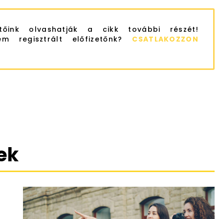
etőink olvashatják a cikk további részét!
m regisztrált előfizetőnk?
CSATLAKOZZON
ek