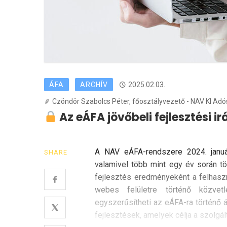
ÁFA
ARCHÍV
2025.02.03.
Czöndör Szabolcs Péter, főosztályvezető - NAV KI Ad
Az eÁFA jövőbeli fejlesztési ir
A NAV eÁFA-rendszere 2024. januá
SHARE
valamivel több mint egy év során tö
fejlesztés eredményeként a felhaszn
webes felületre történő közvet
egyszerűsítheti az eÁFA-ra történő á
fejlesztések, amelyek célja a szolgá