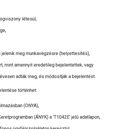
jogviszony létesül,
ege,
s jelenik meg munkavégzésre (helyettesítés),
rt, mint amennyit eredetileg bejelentettek, vagy
tévesen adták meg, és módosítják a bejelentést.
elentése történhet:
kalmazásban (ONYA),
Keretprogramban (ÁNYK) a ‘T1042E’ jelű adatlapon,
fonos ügyfélszolgálaton keresztül,