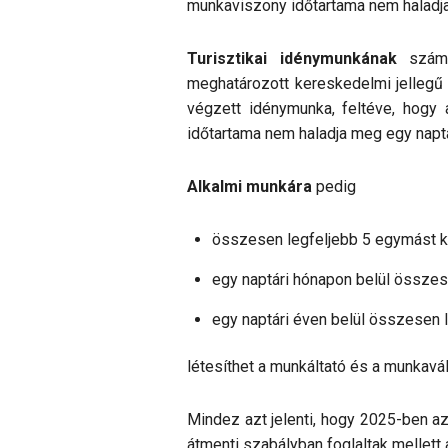
munkaviszony időtartama nem haladja
Turisztikai idénymunkának
szá
meghatározott kereskedelmi jellegű t
végzett idénymunka, feltéve, hogy
időtartama nem haladja meg egy naptá
Alkalmi munkára
pedig
összesen legfeljebb 5 egymást kö
egy naptári hónapon belül összes
egy naptári éven belül összesen l
létesíthet a munkáltató és a munkavá
Mindez azt jelenti, hogy 2025-ben a
átmenti szabályban foglaltak mellett a