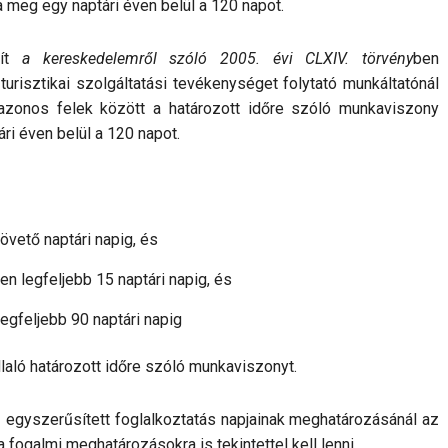
 meg egy naptári éven belül a 120 napot.
mít
a kereskedelemről szóló 2005. évi CLXIV. törvény
ben
urisztikai szolgáltatási tevékenységet folytató munkáltatónál
 azonos felek között a határozott időre szóló munkaviszony
ri éven belül a 120 napot.
vető naptári napig, és
en legfeljebb 15 naptári napig, és
egfeljebb 90 naptári napig
llaló határozott időre szóló munkaviszonyt.
z egyszerűsített foglalkoztatás napjainak meghatározásánál az
 fogalmi meghatározásokra is tekintettel kell lenni.