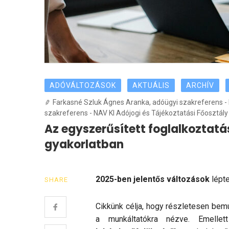
ADÓVÁLTOZÁSOK
AKTUÁLIS
ARCHÍV
Farkasné Szluk Ágnes Aranka, adóügyi szakreferens - NA
szakreferens - NAV KI Adójogi és Tájékoztatási Főosztály
Az egyszerűsített foglalkoztatá
gyakorlatban
2025-ben jelentős változások
lépte
SHARE
Cikkünk célja, hogy részletesen bem
a munkáltatókra nézve. Emellet