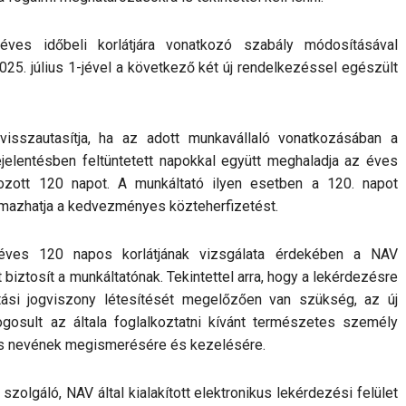
 éves időbeli korlátjára vonatkozó szabály módosításával
25. július 1-jével a következő két új rendelkezéssel egészült
isszautasítja, ha az adott munkavállaló vonatkozásában a
elentésben feltüntetett napokkal együtt meghaladja az éves
ározott 120 napot. A munkáltató ilyen esetben a 120. napot
lmazhatja a kedvezményes közteherfizetést.
 éves 120 napos korlátjának vizsgálata érdekében a NAV
biztosít a munkáltatónak. Tekintettel arra, hogy a lekérdezésre
tási jogviszony létesítését megelőzően van szükség, az új
ogosult az általa foglalkoztatni kívánt természetes személy
és nevének megismerésére és kezelésére.
zolgáló, NAV által kialakított elektronikus lekérdezési felület