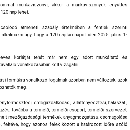
alommal munkaviszonyt, akkor a munkaviszonyok együttes
 120 nap lehet.
csolódó átmeneti szabály értelmében a fentiek szerinti
l alkalmazni úgy, hogy a 120 naptári napot idén 2025. július 1-
s éves korlátját tehát már nem egy adott munkáltató és
avállaló vonatkozásában kell vizsgálni.
atási formákra vonatkozó fogalmak azonban nem változtak, azok
rozhatók meg.
nytermesztési, erdőgazdálkodási, állattenyésztési, halászati,
zés, továbbá a termelő, termelői csoport, termelői szervezet,
termelt mezőgazdasági termékek anyagmozgatása, csomagolása
, feltéve, hogy azonos felek között a határozott időre szóló