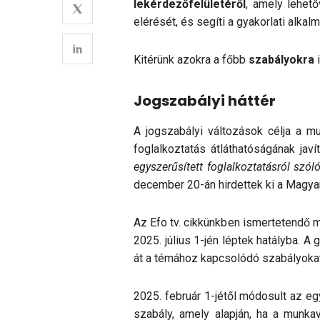
lekérdezőfelületéről
, amely lehető
elérését, és segíti a gyakorlati alkal
Kitérünk azokra a főbb
szabályokra
i
Jogszabályi
háttér
A jogszabályi változások célja a 
foglalkoztatás átláthatóságának ja
egyszerűsített foglalkoztatásról szól
december 20-án hirdettek ki a Magya
Az Efo tv. cikkünkben ismertetendő mó
2025. július 1-jén léptek hatályba. 
át a témához kapcsolódó szabályoka
2025. február 1-jétől módosult az eg
szabály, amely alapján, ha a munka