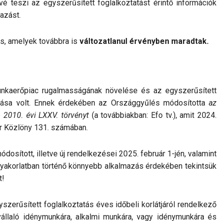
vé teszi az egyszerűsített foglalkoztatást érintő információk
mazást.
s, amelyek továbbra is
változatlanul érvényben maradtak.
munkaerőpiac rugalmasságának növelése és az egyszerűsített
vítása volt. Ennek érdekében az Országgyűlés módosította
az
ó 2010. évi LXXV. törvényt
(a továbbiakban: Efo tv.), amit 2024.
r Közlöny 131. számában.
dosított, illetve új rendelkezései 2025. február 1-jén, valamint
A gyakorlatban történő könnyebb alkalmazás érdekében tekintsük
t!
yszerűsített foglalkoztatás éves időbeli korlátjáról rendelkező
vállaló idénymunkára, alkalmi munkára, vagy idénymunkára és