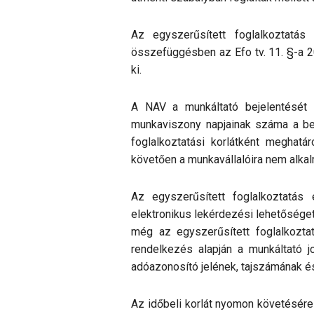
Az egyszerűsített foglalkoztatás
összefüggésben az Efo tv. 11. §-a 20
ki.
A NAV a munkáltató bejelentését v
munkaviszony napjainak száma a bej
foglalkoztatási korlátként meghat
követően a munkavállalóira nem alka
Az egyszerűsített foglalkoztatás
elektronikus lekérdezési lehetőséget 
még az egyszerűsített foglalkozta
rendelkezés alapján a munkáltató j
adóazonosító jelének, tajszámának 
Az időbeli korlát nyomon követésére s