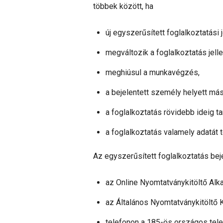
többek között, ha
új egyszerűsített foglalkoztatási 
megváltozik a foglalkoztatás jell
meghiúsul a munkavégzés,
a bejelentett személy helyett má
a foglalkoztatás rövidebb ideig ta
a foglalkoztatás valamely adatát 
Az egyszerűsített foglalkoztatás bej
az Online Nyomtatványkitöltő Al
az Általános Nyomtatványkitöltő 
telefonon a 185-ös országos tele