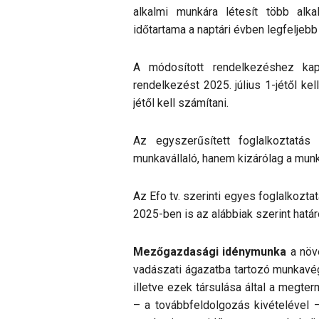
alkalmi munkára létesít több alk
időtartama a naptári évben legfeljebb
A módosított rendelkezéshez kap
rendelkezést 2025. július 1-jétől kel
jétől kell számítani.
Az egyszerűsített foglalkoztatá
munkavállaló, hanem kizárólag a munk
Az Efo tv. szerinti egyes foglalkozt
2025-ben is az alábbiak szerint hatá
Mezőgazdasági idénymunka
a növé
vadászati ágazatba tartozó munkavég
illetve ezek társulása által a meg
– a továbbfeldolgozás kivételével –